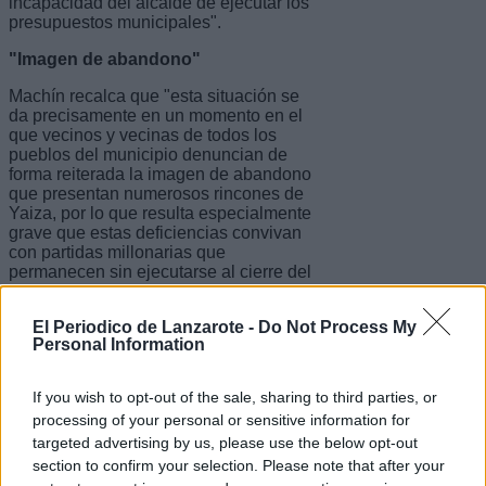
incapacidad del alcalde de ejecutar los
presupuestos municipales".
"Imagen de abandono"
Machín recalca que "esta situación se
da precisamente en un momento en el
que vecinos y vecinas de todos los
pueblos del municipio denuncian de
forma reiterada la imagen de abandono
que presentan numerosos rincones de
Yaiza, por lo que resulta especialmente
grave que estas deficiencias convivan
con partidas millonarias que
permanecen sin ejecutarse al cierre del
ejercicio presupuestario".
El Periodico de Lanzarote -
Do Not Process My
"En Yaiza no existe un problema de
Personal Information
falta de recursos económicos", añade
el también portavoz municipal de la
formación nacionalista canaria. "Las
If you wish to opt-out of the sale, sharing to third parties, or
cuentas municipales demuestran que
processing of your personal or sensitive information for
el dinero está. El verdadero problema
targeted advertising by us, please use the below opt-out
es que el Ayuntamiento no es capaz de
ejecutar las partidas destinadas a
section to confirm your selection. Please note that after your
mejorar la limpieza, el mantenimiento y