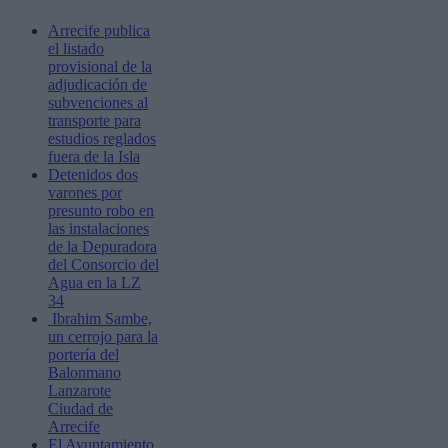
Arrecife publica
el listado
provisional de la
adjudicación de
subvenciones al
transporte para
estudios reglados
fuera de la Isla
Detenidos dos
varones por
presunto robo en
las instalaciones
de la Depuradora
del Consorcio del
Agua en la LZ
34
Ibrahim Sambe,
un cerrojo para la
portería del
Balonmano
Lanzarote
Ciudad de
Arrecife
El Ayuntamiento