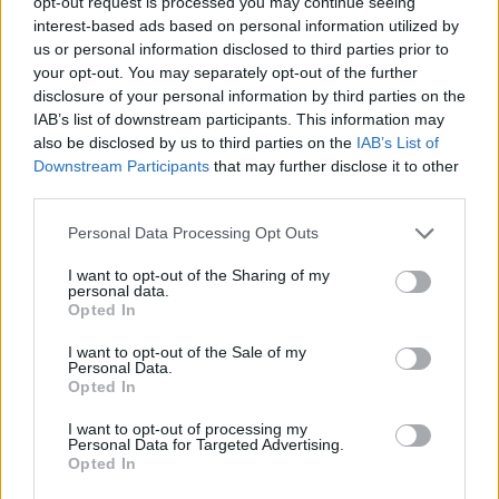
opt-out request is processed you may continue seeing
la calidad de los servicios públicos",
interest-based ads based on personal information utilized by
recalca.
us or personal information disclosed to third parties prior to
your opt-out. You may separately opt-out of the further
"Antes de pedir más dinero a
disclosure of your personal information by third parties on the
residentes y comerciantes, Óscar Noda
debería explicar su incapacidad para
IAB’s list of downstream participants. This information may
ejecutar las inversiones previstas en el
also be disclosed by us to third parties on the
IAB’s List of
municipio, porque a pesar de que
Downstream Participants
that may further disclose it to other
pagan más la realidad es que tienen
third parties.
que padecer un municipio cada vez
más sucio, con jardines deteriorados y
Personal Data Processing Opt Outs
unos servicios que están lejos de la
calidad que merecen", concluye Emilio
I want to opt-out of the Sharing of my
Machín.
personal data.
Opted In
Escribir un comentario
I want to opt-out of the Sale of my
Nombre
Personal Data.
Opted In
(requerido)
I want to opt-out of processing my
Personal Data for Targeted Advertising.
Opted In