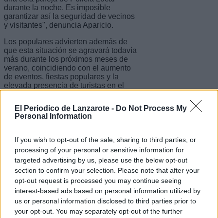
durante la noche. Es imposible
garantizar así la seguridad de vecinos
y visitantes", denuncia Aparicio.
Los populares advierten además de
que esta situación se agravará todavía
más durante los próximos meses de
verano, coincidiendo con el aumento
de eventos, fiestas populares y la
elevada presencia de turistas en el
municipio.
El Periodico de Lanzarote -
Do Not Process My
Los Populares insisten en que se trata
Personal Information
de un problema estructural que llevan
años denunciando públicamente y que
responde, aseguran, "a la absoluta
If you wish to opt-out of the sale, sharing to third parties, or
falta de planificación del grupo de
processing of your personal or sensitive information for
gobierno". "Actualmente, existen más
targeted advertising by us, please use the below opt-out
de veinte plazas vacantes en la Policía
section to confirm your selection. Please note that after your
Local de Tías y, tras siete años de
opt-out request is processed you may continue seeing
gobierno socialista, el cuerpo
prácticamente ha sido desmantelado
interest-based ads based on personal information utilized by
debido a la falta de efectivos y de
us or personal information disclosed to third parties prior to
medios materiales", afirma Aparicio.
your opt-out. You may separately opt-out of the further