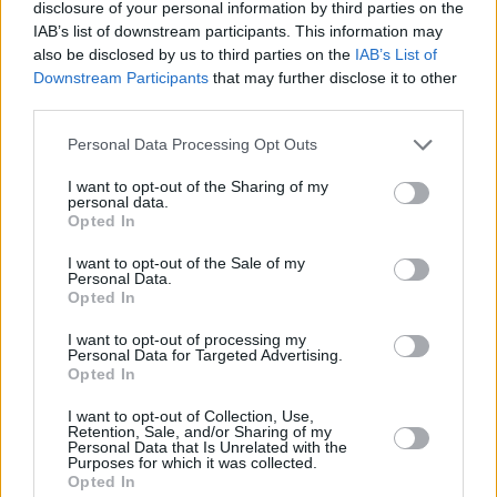
disclosure of your personal information by third parties on the
IAB’s list of downstream participants. This information may
El dirigente popular recuerda que José
also be disclosed by us to third parties on the
IAB’s List of
Juan Cruz fue responsable de
Downstream Participants
that may further disclose it to other
“desmantelar servicios como el de la
third parties.
policía de playa en Puerto del Carmen,
puesto en marcha en el mandato del
Personal Data Processing Opt Outs
Partido Popular”.
I want to opt-out of the Sharing of my
Escribir un comentario
personal data.
Opted In
Nombre
(requerido)
I want to opt-out of the Sale of my
Personal Data.
Opted In
I want to opt-out of processing my
Personal Data for Targeted Advertising.
Opted In
I want to opt-out of Collection, Use,
Retention, Sale, and/or Sharing of my
Personal Data that Is Unrelated with the
Purposes for which it was collected.
Opted In