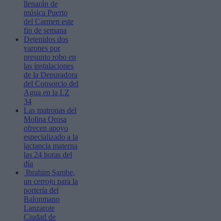
llenarán de
música Puerto
del Carmen este
fin de semana
Detenidos dos
varones por
presunto robo en
las instalaciones
de la Depuradora
del Consorcio del
Agua en la LZ
34
Las matronas del
Molina Orosa
ofrecen apoyo
especializado a la
lactancia materna
las 24 horas del
día
Ibrahim Sambe,
un cerrojo para la
portería del
Balonmano
Lanzarote
Ciudad de