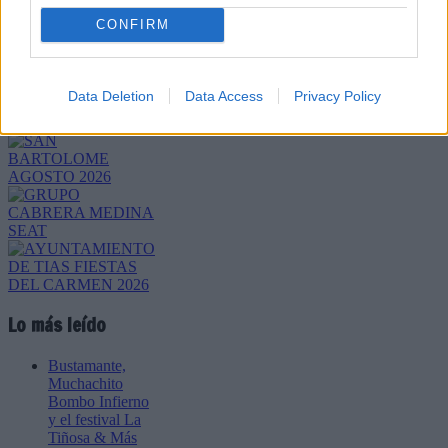
CONFIRM
Refescar
Enviar
Data Deletion
Data Access
Privacy Policy
JComments
PUBLICIDAD
Lo más leído
Bustamante,
Muchachito
Bombo Infierno
y el festival La
Tiñosa & Más