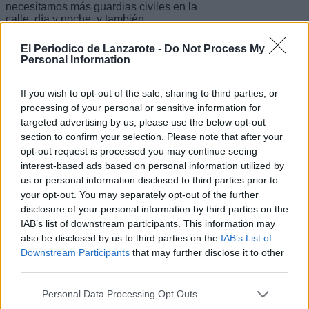
necesitamos más guardias civiles en la
calle, día y noche, y también
esperamos la llegada y actuación de
una unidad especializada en
El Periodico de Lanzarote -
Do Not Process My
intervenciones".
Personal Information
Sobre esta última solicitud, el alcalde
recuerda que su presencia en la Isla
If you wish to opt-out of the sale, sharing to third parties, or
fue adelantada por el comandante de
processing of your personal or sensitive information for
la Compañía de la Guardia Civil de
targeted advertising by us, please use the below opt-out
Costa Teguise, Antonio José Teruel
section to confirm your selection. Please note that after your
Alberich, en su visita de febrero pasado
opt-out request is processed you may continue seeing
a Yaiza. El municipio sustenta su
interest-based ads based on personal information utilized by
demanda en el crecimiento de la
población residente y en la ocupación
us or personal information disclosed to third parties prior to
hotelera. Cualquier acción de refuerzo
your opt-out. You may separately opt-out of the further
en la seguridad ciudadana supone
disclosure of your personal information by third parties on the
mayor tranquilidad para vecinos,
IAB’s list of downstream participants. This information may
vecinas, empresarios y turistas.
also be disclosed by us to third parties on the
IAB’s List of
Downstream Participants
that may further disclose it to other
Escribir un comentario
third parties.
Nombre
Personal Data Processing Opt Outs
(requerido)