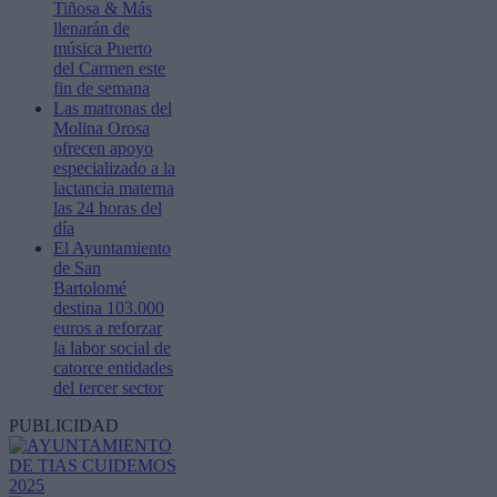
Tiñosa & Más
llenarán de
música Puerto
del Carmen este
fin de semana
Las matronas del
Molina Orosa
ofrecen apoyo
especializado a la
lactancia materna
las 24 horas del
día
El Ayuntamiento
de San
Bartolomé
destina 103.000
euros a reforzar
la labor social de
catorce entidades
del tercer sector
PUBLICIDAD