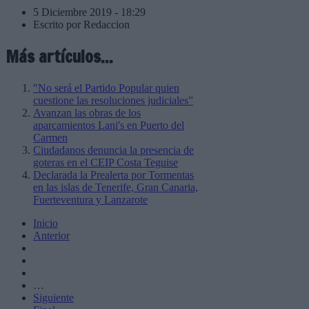
5 Diciembre 2019 - 18:29
Escrito por Redaccion
Más artículos...
"No será el Partido Popular quien
cuestione las resoluciones judiciales”
Avanzan las obras de los
aparcamientos Lani's en Puerto del
Carmen
Ciudadanos denuncia la presencia de
goteras en el CEIP Costa Teguise
Declarada la Prealerta por Tormentas
en las islas de Tenerife, Gran Canaria,
Fuerteventura y Lanzarote
Inicio
Anterior
…
Siguiente