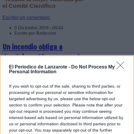
el Comité Científico
Escribir un comentario
9 Diciembre 2019 - 09:44
Escrito por Redaccion
Un incendio obliga a
desalojar a 19 personas de
un edificio en Arrecife y a
El Periodico de Lanzarote -
Do Not Process My
Personal Information
desplazar a 2 mujeres y 2
niños Hospital
If you wish to opt-out of the sale, sharing to third parties, or
processing of your personal or sensitive information for
targeted advertising by us, please use the below opt-out
section to confirm your selection. Please note that after your
A las 4:39 horas de esta madrugada,
opt-out request is processed you may continue seeing
en la céntrica calle El Greco, cerca de
interest-based ads based on personal information utilized by
la Playa del Reducto, en Arrecife, se
us or personal information disclosed to third parties prior to
declaró un incendio en un edificio de
your opt-out. You may separately opt-out of the further
tres plantas. Al parecer, el incendio