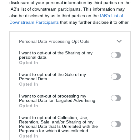
disclosure of your personal information by third parties on the
tuvo su origen al arder un colchón y
IAB’s list of downstream participants. This information may
varias maderas que estaban a la
entrada del edificio de viviendas, en la
also be disclosed by us to third parties on the
IAB’s List of
caja de escalera.
Downstream Participants
that may further disclose it to other
third parties.
Personal Data Processing Opt Outs
Escribir un comentario
I want to opt-out of the Sharing of my
9 Diciembre 2019 - 09:26
personal data.
Escrito por Redaccion
Opted In
Un incendio obliga a
I want to opt-out of the Sale of my
Personal Data.
desalojar a 19 personas de
Opted In
un edificio en Arrecife y a
I want to opt-out of processing my
Personal Data for Targeted Advertising.
desplazar a 2 mujeres y 2
Opted In
niños Hospital
I want to opt-out of Collection, Use,
Retention, Sale, and/or Sharing of my
Personal Data that Is Unrelated with the
Purposes for which it was collected.
Opted In