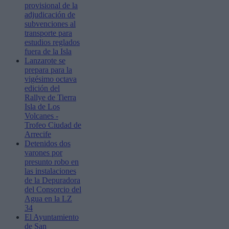
provisional de la
adjudicación de
subvenciones al
transporte para
estudios reglados
fuera de la Isla
Lanzarote se
prepara para la
vigésimo octava
edición del
Rallye de Tierra
Isla de Los
Volcanes -
Trofeo Ciudad de
Arrecife
Detenidos dos
varones por
presunto robo en
las instalaciones
de la Depuradora
del Consorcio del
Agua en la LZ
34
El Ayuntamiento
de San