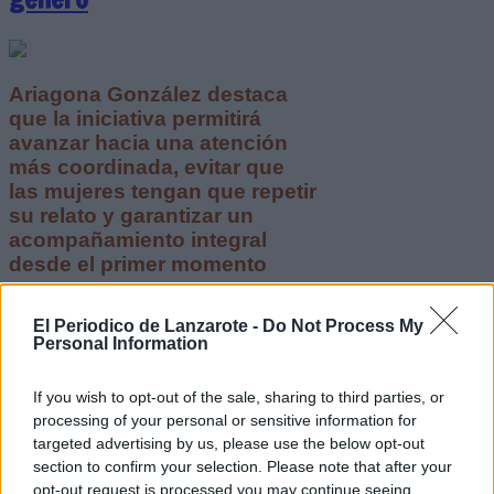
Ariagona González destaca
que la iniciativa permitirá
avanzar hacia una atención
más coordinada, evitar que
las mujeres tengan que repetir
su relato y garantizar un
acompañamiento integral
desde el primer momento
Escribir un comentario
El Periodico de Lanzarote -
Do Not Process My
Personal Information
29 Julio 2026 - 13:05
Escrito por Redaccion
If you wish to opt-out of the sale, sharing to third parties, or
Santana logra un amplio
processing of your personal or sensitive information for
respaldo del Pleno para
targeted advertising by us, please use the below opt-out
section to confirm your selection. Please note that after your
impulsar un modelo de caza
opt-out request is processed you may continue seeing