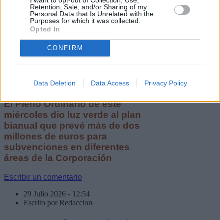
Retention, Sale, and/or Sharing of my
El Cabildo actualiza el plan
Personal Data that Is Unrelated with the
Purposes for which it was collected.
estratégico de
Opted In
subvenciones 2026-2028
CONFIRM
Data Deletion
Data Access
Privacy Policy
El Pleno Ordinario de este
miércoles dio luz verde al plan
bianual que prevé más de dos
millones de euros para
subvenciones en diferentes
áreas de la Corporación
Escribir un comentario
29 Julio 2026 - 12:54
Escrito por Redaccion