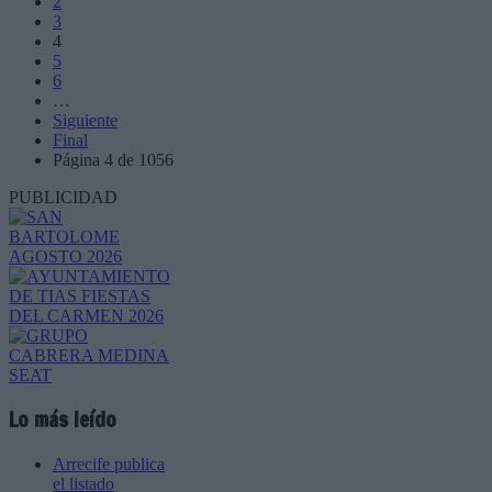
2
3
4
5
6
…
Siguiente
Final
Página 4 de 1056
PUBLICIDAD
Lo más leído
Arrecife publica
el listado