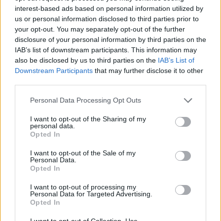
interest-based ads based on personal information utilized by
responsable y bienestar
us or personal information disclosed to third parties prior to
animal en Lanzarote
your opt-out. You may separately opt-out of the further
disclosure of your personal information by third parties on the
IAB’s list of downstream participants. This information may
also be disclosed by us to third parties on the
IAB’s List of
Downstream Participants
that may further disclose it to other
third parties.
La iniciativa fue aprobada con
el apoyo del grupo de
Personal Data Processing Opt Outs
gobierno y del Partido
I want to opt-out of the Sharing of my
Socialista, mientras que VOX
personal data.
se abstuvo, apostando por el
Opted In
diálogo, la formación y la
I want to opt-out of the Sale of my
cooperación entre todos los
Personal Data.
sectores implicados
Opted In
Escribir un comentario
I want to opt-out of processing my
Personal Data for Targeted Advertising.
29 Julio 2026 - 12:58
Opted In
Escrito por Redaccion
I want to opt-out of Collection, Use,