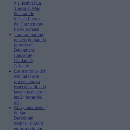
y el festival La
Tiñosa & Más
llenarán de
música Puerto
del Carmen este
fin de semana
Ibrahim Sambe,
un cerrojo para la
portería del
Balonmano
Lanzarote
Ciudad de
Arrecife
Las matronas del
Molina Orosa
ofrecen apoyo
especializado a la
lactancia materna
las 24 horas del
día
El Ayuntamiento
de San
Bartolomé
destina 103.000
euros a reforzar