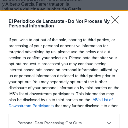
y Alberto García Ferrer trataron la
influencia del cine en la obra de García
Márquez, de su decidido apoyo a la
industria cinematográfica de
El Periodico de Lanzarote -
Do Not Process My
Latinoamérica, de su trabajo
Personal Information
profesional como guionista, de sus
estudios de cine en el Centro
If you wish to opt-out of the sale, sharing to third parties, or
Experimental de Roma, de lo que
disfrutaba viendo películas del director
processing of your personal or sensitive information for
japonés Akira Kurosawa, uno de sus
targeted advertising by us, please use the below opt-out
favoritos, o de lo mucho que se divirtió
section to confirm your selection. Please note that after your
con Parque Jurásico de Spielberg, con
opt-out request is processed you may continue seeing
una declaración casi infantil: “me
interest-based ads based on personal information utilized by
permitió conocer a los dinosaurios”.
us or personal information disclosed to third parties prior to
Gabo alguna vez en un encuentro, en
your opt-out. You may separately opt-out of the further
los jardines del hotel Caribe de
disclosure of your personal information by third parties on the
Cartagena de Indias, nos contaba a los
IAB’s list of downstream participants. This information may
miembros de Grupo Taller Cine, que
also be disclosed by us to third parties on the
IAB’s List of
producíamos programas televisivos
Downstream Participants
that may further disclose it to other
para el canal Telecaribe sobre
personajes y pelis del Festival
third parties.
Internacional de Cine de esa ciudad,
de la alta influencia que tuvo en su
Personal Data Processing Opt Outs
obra literaria el neorrealismo italiano y