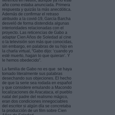
veremos en Netflix, aunque ya no este
año como estaba anunciada. Primera
respuesta y quizás la más anecdótica.
Además de confirmar el retraso
atribuido a la covid-19, García Barcha
desveló de forma distendida algunas
interioridades relacionadas con el
proyecto. Las reticencias de Gabo a
adaptar Cien Años de Soledad al cine
o la televisión son más que conocidas,
sin embargo, en palabras de su hijo en
la charla virtual, “Gabo dijo: ‘cuando yo
esté muerto, hagan lo que quieran’. Y
le hemos obedecido”.
La familia de Gabo no es que se haya
tomado literalmente sus palabras
desechando sus objeciones. El hecho
de que la serie sea rodada en español
y que considere emulando a Macondo
localizaciones de Aracataca, el pueblo
natal del padre del realismo mágico,
eran dos condiciones innegociables
del escritor si algún día se concretaba
la producción de un film sobre Cien