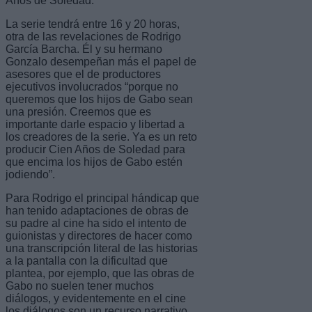
Años de Soledad.
La serie tendrá entre 16 y 20 horas,
otra de las revelaciones de Rodrigo
García Barcha. Él y su hermano
Gonzalo desempeñan más el papel de
asesores que el de productores
ejecutivos involucrados “porque no
queremos que los hijos de Gabo sean
una presión. Creemos que es
importante darle espacio y libertad a
los creadores de la serie. Ya es un reto
producir Cien Años de Soledad para
que encima los hijos de Gabo estén
jodiendo”.
Para Rodrigo el principal hándicap que
han tenido adaptaciones de obras de
su padre al cine ha sido el intento de
guionistas y directores de hacer como
una transcripción literal de las historias
a la pantalla con la dificultad que
plantea, por ejemplo, que las obras de
Gabo no suelen tener muchos
diálogos, y evidentemente en el cine
los diálogos son un recurso narrativo