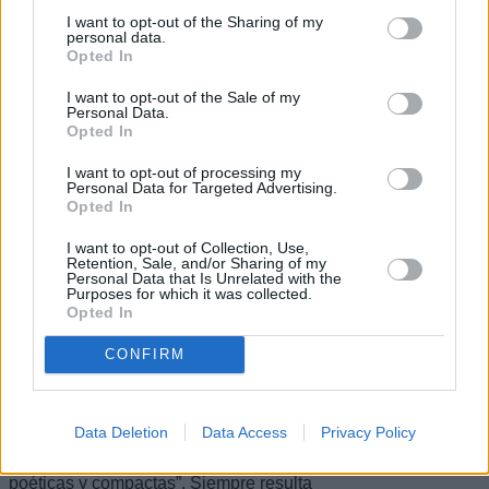
películas como Ladrón de Bicicletas
I want to opt-out of the Sharing of my
(1949) de Vittorio De Sica.
personal data.
Opted In
García Márquez prefería buscar en el
cine historias para llevar a los libros y
I want to opt-out of the Sale of my
no al revés. El autor era un enamorado
Personal Data.
Opted In
del cine y apasionado del arte de
montar (editar). La alta producción que
había en México por los años sesenta y
I want to opt-out of processing my
Personal Data for Targeted Advertising.
la idea de abrirse paso en el séptimo
Opted In
arte, subraya su hijo, fue uno de los
motivos para establecerse allí. “Su
I want to opt-out of Collection, Use,
frustración en el cine lo llevó a escribir
Retention, Sale, and/or Sharing of my
literatura. Si te das cuenta sus libros
Personal Data that Is Unrelated with the
son muy visuales. Uno se imagina las
Purposes for which it was collected.
imágenes”.
Opted In
Rodrigo García Barcha también se
CONFIRM
explayó en otras facetas de su padre
como la admiración que sentía por la
interpretación de Rocío Jurado o los
sanos celos que le producían Silvio
Data Deletion
Data Access
Privacy Policy
Rodríguez, Serrat o Sabina por su
increíble capacidad de contar “cosas
poéticas y compactas”. Siempre resulta