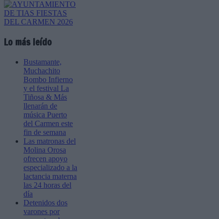
Lo más leído
Bustamante,
Muchachito
Bombo Infierno
y el festival La
Tiñosa & Más
llenarán de
música Puerto
del Carmen este
fin de semana
Las matronas del
Molina Orosa
ofrecen apoyo
especializado a la
lactancia materna
las 24 horas del
día
Detenidos dos
varones por