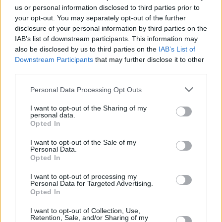
turismo cada vez más especializado,
us or personal information disclosed to third parties prior to
para distribuir la riqueza producida
your opt-out. You may separately opt-out of the further
generando empleo en nuestra tierra.
disclosure of your personal information by third parties on the
Con el aumento del desempleo en el
IAB’s list of downstream participants. This information may
sector de la construcción seguro que
also be disclosed by us to third parties on the
IAB’s List of
hay miles de profesionales que están
Downstream Participants
that may further disclose it to other
pensando exactamente lo mismo.
third parties.
Canarias debe aumentar el peso de la
Personal Data Processing Opt Outs
industria en la generación de riqueza,
por motivos desgraciadamente obvios
estamos a años luz del 20 por ciento
I want to opt-out of the Sharing of my
personal data.
sobre el total del PIB que marcaba la
Opted In
Unión Europea para este mismo año
2020.
I want to opt-out of the Sale of my
Personal Data.
Cojamos el tren de la digitalización y
Opted In
robotización sin complejos. Apoyemos
decididamente desde la colaboración
I want to opt-out of processing my
público-privada la industria del
Personal Data for Targeted Advertising.
software, videojuegos, gestión de
Opted In
datos, destinos inteligentes, etcétera.
¿Por qué no? Tenemos talento de
I want to opt-out of Collection, Use,
sobra, infraestructuras y seguridad
Retention, Sale, and/or Sharing of my