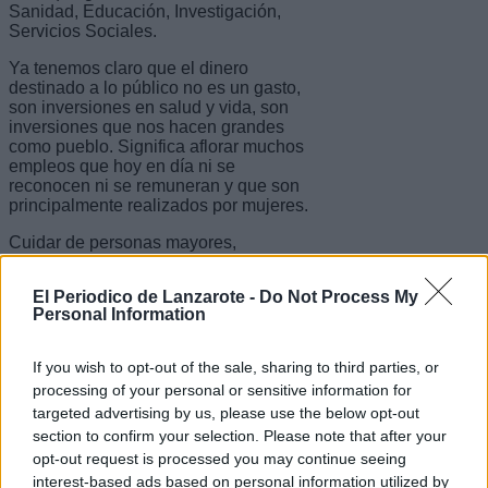
Sanidad, Educación, Investigación,
Servicios Sociales.
Ya tenemos claro que el dinero
destinado a lo público no es un gasto,
son inversiones en salud y vida, son
inversiones que nos hacen grandes
como pueblo. Significa aflorar muchos
empleos que hoy en día ni se
reconocen ni se remuneran y que son
principalmente realizados por mujeres.
Cuidar de personas mayores,
dependientes o de las chinijas de la
casa es un trabajo enorme, pues ya es
El Periodico de Lanzarote -
Do Not Process My
hora de que sea también un empleo.
Personal Information
Con dignidad y con derechos,
ganaremos todos y todas.
If you wish to opt-out of the sale, sharing to third parties, or
¿Qué mejor momento que ahora para
processing of your personal or sensitive information for
rehabilitar y modernizar la planta
targeted advertising by us, please use the below opt-out
hotelera? Para hacerlos más eficientes
energéticamente, adaptarlos a las
section to confirm your selection. Please note that after your
renovables y mejorar la calidad del
opt-out request is processed you may continue seeing
destino turístico. Para adaptarnos a un
interest-based ads based on personal information utilized by