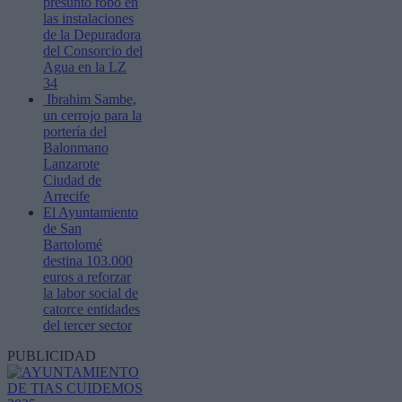
presunto robo en
las instalaciones
de la Depuradora
del Consorcio del
Agua en la LZ
34
Ibrahim Sambe,
un cerrojo para la
portería del
Balonmano
Lanzarote
Ciudad de
Arrecife
El Ayuntamiento
de San
Bartolomé
destina 103.000
euros a reforzar
la labor social de
catorce entidades
del tercer sector
PUBLICIDAD