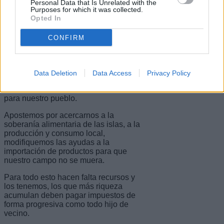
jurídica para hacerlo.
Personal Data that Is Unrelated with the
Purposes for which it was collected.
Y por supuesto el sector primario, ya
Opted In
nunca más se usará mago o maúro de
manera despectiva, ya sabemos que
CONFIRM
cuando las cosas se ponen feas cada
finca plantada es un tesoro.
Cada persona que trabaja en el campo,
Data Deletion
Data Access
Privacy Policy
en el empaquetado, en la manufactura,
o en un mercado canario es esencial
para nuestro pueblo.
Apostemos por acercarnos a la
soberanía alimentaria de las islas, a la
producción y consumo local,
modifiquemos las ayudas a la
importación de productos para que
nuestro campo no se muera.
Para todo esto hacen falta recursos y
los tenemos, los que más riqueza
acumulan deben pagar impuestos de
forma progresiva como todo hijo de
vecino.