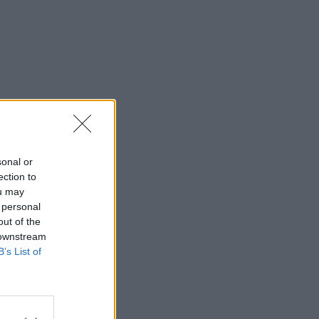
sonal or
ection to
ou may
 personal
out of the
 downstream
B’s List of