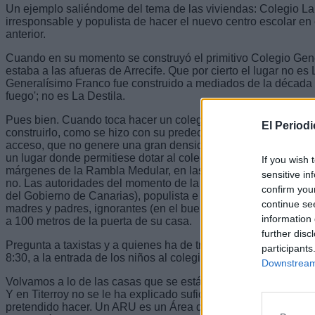
Un ejemplo saliéndome del tema de las viviendas: Colegio La 
irresponsable y populista de hacer el nuevo centro escolar e
anterior.
Cuando en su momento se construyó el primitivo Colegio Gene
estaba a las afueras de Arrecife. Que por cierto el lugar no es
Generalísimo Franco fue construido a mediados de la década d
fuego'; no es La Destila.
Pues bien. Cuando toca hacer un colegio nuevo, en sustitució
El Period
construirlo, como se hizo con su predecesor, a las afueras del 
acceso, que no genere una gran densidad de tráfico en calles
un lugar donde permitiese dotar al colegio de jardines y espac
If you wish 
márgenes de la Rambla Medular, en las inmediaciones de la Es
sensitive in
no. Las autoridades del momento de la toma de decisión (Ayu
confirm you
del Gobierno de Canarias), populista e irresponsablemente, se
continue se
madres y padres, ignorantes (en el buen sentido del término) 
information 
a 100 metros de la puerta de su casa.
further disc
Pregunta a taxistas y a quienes ha de transitar por las calles 
participants
8:30, a la entrada de los niños al colegio, y las 13:30 a la salid
Downstream 
Volvamos a lo de las casas que se están cayendo en Titerroy y 
Y en Titerroy no se le ha explicado suficientemente claro en 
pretendido hacer. Un ARU es un Área de Renovación Urbana, 