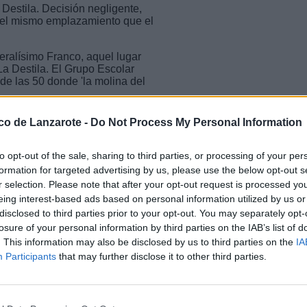
Destila. Decisión negligente,
n el mismo emplazamiento que el
ralísimo Franco, aquel lugar
 La Destila. El Grupo Escolar
e las 50 donde 'la molina del
n del demolido, lo suyo era
ico de Lanzarote -
Do Not Process My Personal Information
centro urbano. En un lugar de fácil
 que no se planearon para ello. En
ios abiertos. Por ejemplo, en los
to opt-out of the sale, sharing to third parties, or processing of your per
cuela Infantil Municipal. Pero
formation for targeted advertising by us, please use the below opt-out s
ntamiento de Arrecife y Educación
r selection. Please note that after your opt-out request is processed y
 dejan intimidar por un grupo de
eing interest-based ads based on personal information utilized by us or
y egoístas que quieren un colegio
disclosed to third parties prior to your opt-out. You may separately opt-
losure of your personal information by third parties on the IAB’s list of
Eugenio D'ors y La Inés sobre las
. This information may also be disclosed by us to third parties on the
IA
a. Caos de tráfico injustificado.
Participants
that may further disclose it to other third parties.
en Valterra. Ha faltado liderazgo.
qué consistía el ARU que se ha
que consiste en la demolición y