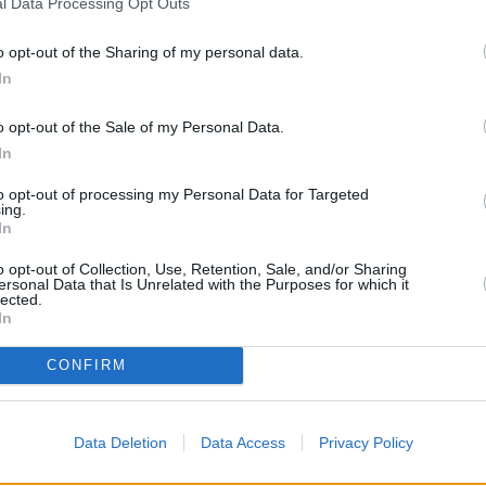
l Data Processing Opt Outs
. Pero simplemente quedo escrito
Hernández, en medio de la
o opt-out of the Sharing of my personal data.
In
yuntamiento de Arrecife (lo
les, los que cobran buenos
ión política del Gobierno de
o opt-out of the Sale of my Personal Data.
ada. Son 100 de las 200 viviendas
In
to opt-out of processing my Personal Data for Targeted
a de habitabilidad a la mitad de
ing.
 a cabo.
In
, ni Manuel Fajardo Feo, ni José
o opt-out of Collection, Use, Retention, Sale, and/or Sharing
i la capacidad de gestión para
ersonal Data that Is Unrelated with the Purposes for which it
llas 200 casas viejas de la
lected.
tonces Instituto Social de la
In
CONFIRM
ulpas unos a otros para nada.
ngan a decir que nada de nada.
Data Deletion
Data Access
Privacy Policy
 (desde que en 2010 se empezara a
tado siguiendo de cerca todo el