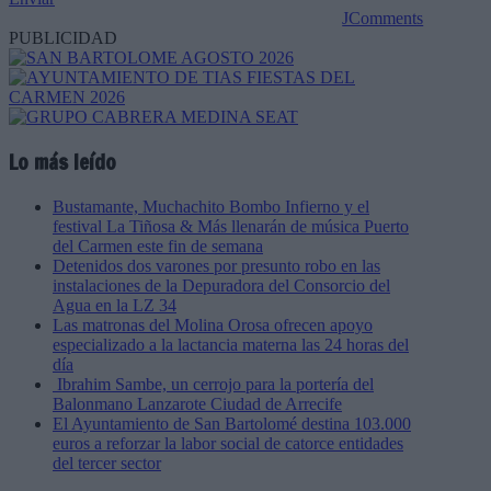
JComments
PUBLICIDAD
Lo más leído
Bustamante, Muchachito Bombo Infierno y el
festival La Tiñosa & Más llenarán de música Puerto
del Carmen este fin de semana
Detenidos dos varones por presunto robo en las
instalaciones de la Depuradora del Consorcio del
Agua en la LZ 34
Las matronas del Molina Orosa ofrecen apoyo
especializado a la lactancia materna las 24 horas del
día
Ibrahim Sambe, un cerrojo para la portería del
Balonmano Lanzarote Ciudad de Arrecife
El Ayuntamiento de San Bartolomé destina 103.000
euros a reforzar la labor social de catorce entidades
del tercer sector