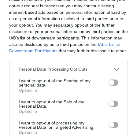
Ley para la Reforma Política, apoyado
opt-out request is processed you may continue seeing
por el 94.17 por ciento de síes; ya no
es el país en el que los militares tenían
interest-based ads based on personal information utilized by
un poder omnímodo y cada día
us or personal information disclosed to third parties prior to
amenazaban con un golpe de estado;
your opt-out. You may separately opt-out of the further
ya no es el país en que nos contaron a
disclosure of your personal information by third parties on the
todos el cuento de la "modélica
IAB’s list of downstream participants. This information may
transición".
also be disclosed by us to third parties on the
IAB’s List of
Afortunadamente, ha aumentado el
Downstream Participants
that may further disclose it to other
nivel cultural de la población, nuestra
third parties.
sociedad ha viajado y no habla de
oídas, nuestros jóvenes se han
Personal Data Processing Opt Outs
formado en otros países con amplia
trayectoria democrática. Y además, nos
I want to opt-out of the Sharing of my
podemos informar por medios
personal data.
alternativos a través de las redes
Opted In
sociales.
I want to opt-out of the Sale of my
Ahora es mucho más difícil blanquear
Personal Data.
la monarquía. Y el proceso
Opted In
democrático para debatir y acordar la
reforma constitucional, para acordar
I want to opt-out of processing my
qué forma de Estado deseamos como
Personal Data for Targeted Advertising.
sociedad, es imparable.
Opted In