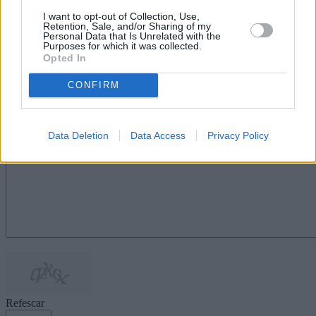
No se pueden poner puertas al campo.
I want to opt-out of Collection, Use,
Retention, Sale, and/or Sharing of my
Manuel Marrero Morales, portavoz del
Personal Data that Is Unrelated with the
Purposes for which it was collected.
Grupo Parlamentario Sí Podemos
Opted In
Canarias
CONFIRM
Escribir un comentario
Nombre
(requerido)
Data Deletion
Data Access
Privacy Policy
Refescar