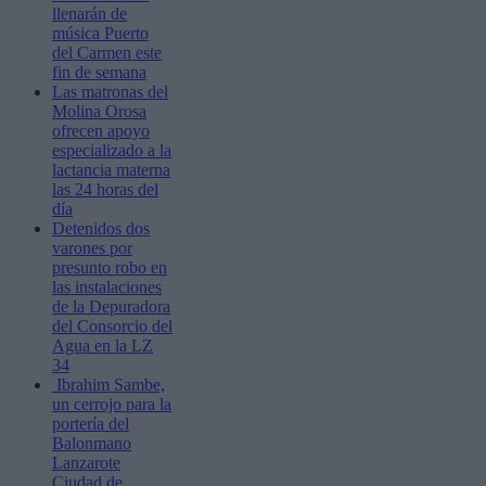
llenarán de
música Puerto
del Carmen este
fin de semana
Las matronas del
Molina Orosa
ofrecen apoyo
especializado a la
lactancia materna
las 24 horas del
día
Detenidos dos
varones por
presunto robo en
las instalaciones
de la Depuradora
del Consorcio del
Agua en la LZ
34
Ibrahim Sambe,
un cerrojo para la
portería del
Balonmano
Lanzarote
Ciudad de