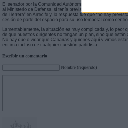
El senador por la Comunidad Autónoma, Fernando Clavijo, pr
al Ministerio de Defensa, si tenía previsto ceder la instalaci
de Herrera” en Arrecife y, la respuesta fue que “no hay previs
cesión de parte del espacio para su uso temporal como centro
Lamentablemente, la situación es muy complicada y, lo peor 
de que nuestros dirigentes no tengan un plan, sino que están
No hay que olvidar que Canarias y quienes aquí vivimos esta
encima incluso de cualquier cuestión partidista.
Escribir un comentario
Nombre (requerido)