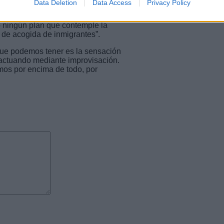
Data Deletion
Data Access
Privacy Policy
eguntaba, hace apenas unos días,
ones del acuartelamiento “Marqués
to ningún plan que contemple la
 de acogida de inmigrantes”.
que podemos tener es la sensación
 actuando mediante improvisación.
mos por encima de todo, por