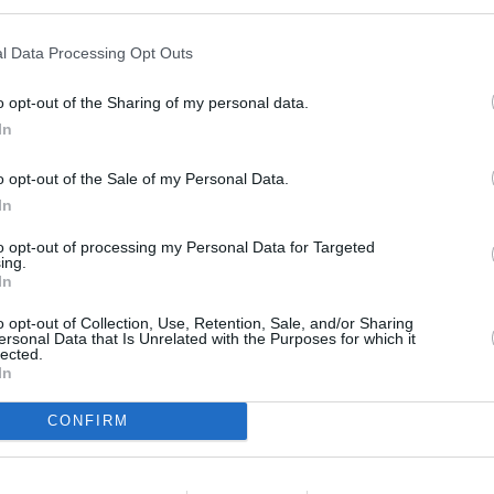
ión, más aún cuando la situación
l Data Processing Opt Outs
i Madrid no escucha, pues
e solos no podremos buscar una
o opt-out of the Sharing of my personal data.
ración irregular seguirá llegando de
In
o opt-out of the Sale of my Personal Data.
r que nuestro Gobierno nos
In
sin rechistar. Debemos sentir que
o son de obediencia partidista,
to opt-out of processing my Personal Data for Targeted
les que se deben a unos agendas
ing.
que simplemente necesita romper
In
o opt-out of Collection, Use, Retention, Sale, and/or Sharing
co levanta la voz. Se lo dije bien
ersonal Data that Is Unrelated with the Purposes for which it
lected.
 ante todo defiende a los
In
problemática que palpamos todos
CONFIRM
al Gobierno del Estado. Mientras
 ubicando a las personas que