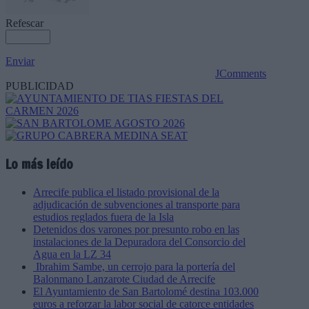
Refescar
Enviar
JComments
PUBLICIDAD
Lo más leído
Arrecife publica el listado provisional de la
adjudicación de subvenciones al transporte para
estudios reglados fuera de la Isla
Detenidos dos varones por presunto robo en las
instalaciones de la Depuradora del Consorcio del
Agua en la LZ 34
Ibrahim Sambe, un cerrojo para la portería del
Balonmano Lanzarote Ciudad de Arrecife
El Ayuntamiento de San Bartolomé destina 103.000
euros a reforzar la labor social de catorce entidades