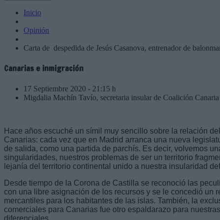
Inicio
Opinión
Carta de despedida de Jesús Casanova, entrenador de balonm
Canarias e inmigración
17 Septiembre 2020 - 21:15 h
Migdalia Machín Tavío, secretaria insular de Coalición Canari
Hace años escuché un símil muy sencillo sobre la relación de
Canarias: cada vez que en Madrid arranca una nueva legislatur
de salida, como una partida de parchís. Es decir, volvemos un
singularidades, nuestros problemas de ser un territorio fragme
lejanía del territorio continental unido a nuestra insularidad def
Desde tiempo de la Corona de Castilla se reconoció las pecul
con una libre asignación de los recursos y se le concedió un r
mercantiles para los habitantes de las islas. También, la excl
comerciales para Canarias fue otro espaldarazo para nuestra
diferenciales.