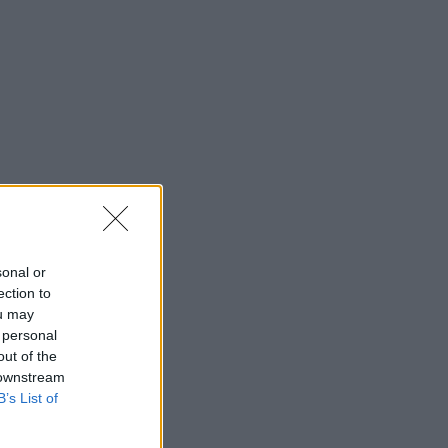
sonal or
ection to
ou may
 personal
out of the
 downstream
B’s List of