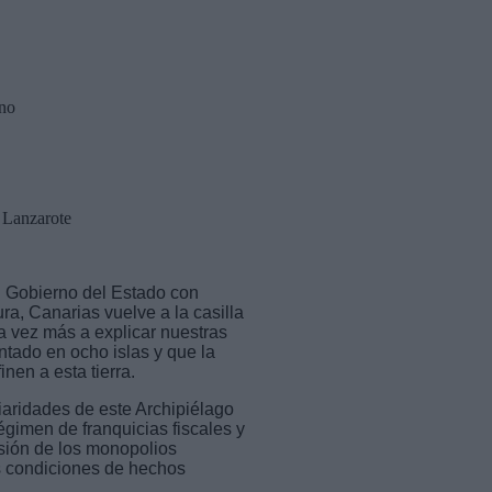
ano
a Lanzarote
l Gobierno del Estado con
a, Canarias vuelve a la casilla
a vez más a explicar nuestras
ntado en ocho islas y que la
inen a esta tierra.
iaridades de este Archipiélago
égimen de franquicias fiscales y
usión de los monopolios
s condiciones de hechos