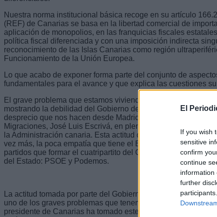
Nuestra norma institucional básica recoge en su artículo 166
(REF) de Canarias se basa en la libertad comercial de importa
aplicación de monopolios, en las franquicias fiscales estatal
política fiscal diferenciada y con una imposición indirecta sing
reconocimiento de las Islas Canarias como región ultraperifér
Funcionamiento de la Unión Europea.
Lo que acabo de exponer forma parte del conjunto de aspecto
fundamentales para el avance y que explica las cuestiones su
El grave problema que estamos viviendo con la llegada de la i
El Period
mostrando la debilidad del Gobierno de Canarias frente al Gob
desprecio que nos hacen desde Madrid es la cancelación de la
Migraciones, José Luis Escrivá, en plena crisis migratoria y,
If you wish 
la Administración canaria. Esta actitud del Ejecutivo presidi
sensitive in
vez más, la poca empatía que tiene el Ejecutivo estatal con nue
confirm you
partidos que formar el cuatripartito del Gobierno de Canarias
del Estado: PSOE y Podemos.
continue se
information 
further disc
participants
La actitud tomada por parte del Gobierno del Estado no es so
uno de los graves problemas que tenemos en Canarias, sino qu
Downstream 
presidente de Canarias ha tomado este desaire solo pone de re