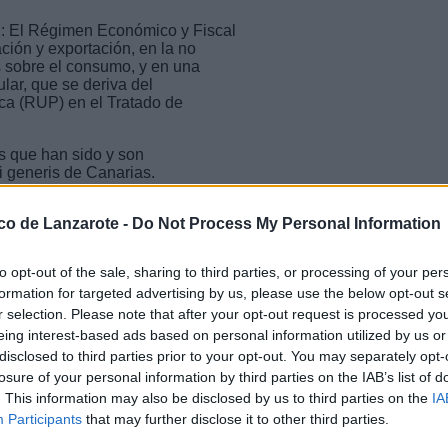
.2: El Régimen Económico y Fiscal
ción y exportación, en la no
es sobre el consumo, y en una
ular, que se deriva del
ica (RUP) en el Tratado de
s que han sido y son
i generis de Canarias.
nmigración irregular está
ico de Lanzarote -
Do Not Process My Personal Information
ierno del Estado. El último
 visita del ministro de
 con una situación que sobrepasa a
to opt-out of the sale, sharing to third parties, or processing of your per
do por Pedro Sánchez muestra, una
formation for targeted advertising by us, please use the below opt-out s
stra tierra, y eso que dos de los
r selection. Please note that after your opt-out request is processed y
, forman parte también del Gobierno
eing interest-based ads based on personal information utilized by us or
disclosed to third parties prior to your opt-out. You may separately opt-
losure of your personal information by third parties on the IAB’s list of
. This information may also be disclosed by us to third parties on the
IA
lo un signo de nula empatía con
e la tibieza con la que el
Participants
that may further disclose it to other third parties.
lieve la fragilidad con la que se