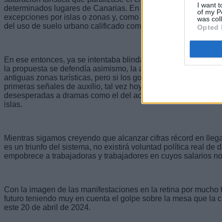
I want t
determinados lugares de Canarias. En ese texto que se plant
of my P
excepciones por islas o zonas y, como aspecto especialmente
was col
del uso de suelo urbano calificado como turístico a residencial
Opted 
En ese entonces, ya se intentaba blindar el derecho a la vivi
la propuesta se defendía asimismo, la articulación de ayudas a
antiguas zonas turísticas, pero si los gobiernos sucesivos d
primeras señales de auxilio, tal vez hoy no estaríamos tratan
desesperadas a dramas como el del acceso a una vivienda m
islas.
Mientras sigamos creyendo que alcanzar cifras récord en llega
es un triunfo del sistema, no existirá voluntad política real de
empobrece a trabajadoras y trabajadores en cuyos salarios no 
Con la imagen de las manifestaciones en la retina por mucho 
futuro teniendo muy en cuenta el golpe sobre la mesa que la
este 20 de abril de 2024.