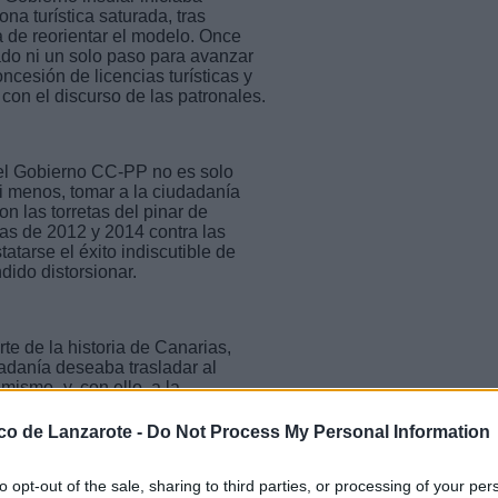
na turística saturada, tras
a de reorientar el modelo. Once
do ni un solo paso para avanzar
oncesión de licencias turísticas y
 con el discurso de las patronales.
 del Gobierno CC-PP no es solo
i menos, tomar a la ciudadanía
n las torretas del pinar de
has de 2012 y 2014 contra las
tatarse el éxito indiscutible de
dido distorsionar.
te de la historia de Canarias,
dadanía deseaba trasladar al
ismo- y, con ello, a la
ado, pues más importantes que los
os intereses de quienes vienen a
ico de Lanzarote -
Do Not Process My Personal Information
yectos desproporcionados y
rado.
to opt-out of the sale, sharing to third parties, or processing of your per