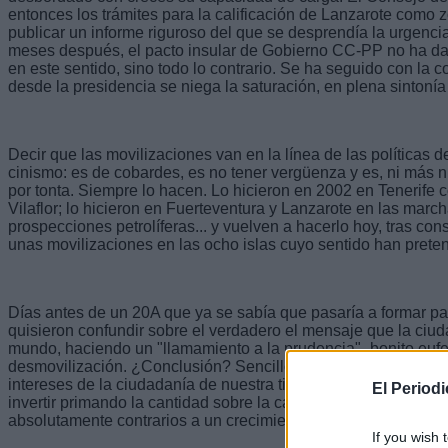
entonces los trámites para la calificación de Lanzarote como zo
publicar un informe riguroso del que se desprendía la urgenci
meses después, el pacto insular de Gobierno CC-PP no ha da
en este sentido, sino todo lo contrario. Se ha seguido con la c
desde la presidencia se niega la saturación, en plena sintonía
Decir que las movilizaciones van en la línea de las políticas
cinismo: es de cobardes, es no tener vergüenza y es, ni más n
por tonta. Siempre lo hacen. Lo hicieron en 2002 en Tenerife co
Vilaflor; lo hicieron en Fuerteventura y Lanzarote en las marc
prospecciones petrolíferas... y vuelven a hacerlo hoy, tras cons
unas movilizaciones en las ocho islas cuyo sentido han preten
Días antes de un 20A que ya se sabía que pasaría a formar par
quisieron confundir sobre el verdadero el mensaje que la ciu
mundo, haciendo un "llamamiento a la prudencia" -bonito eufem
desmovilización. ¿Conclusión? Sencillo: el pueblo mejor call
intereses de la ciudadanía de nuestra tierra son, para ellos, l
El Period
invertir primando la cantidad sobre la calidad o mediante pro
absolutamente contrarios a un crecimiento armónico y equilib
If you wish 