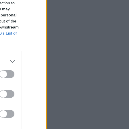
ection to
ou may
 personal
out of the
 downstream
B’s List of