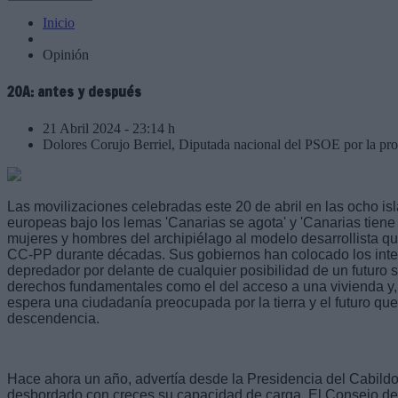
Inicio
Opinión
20A: antes y después
21 Abril 2024 - 23:14 h
Dolores Corujo Berriel, Diputada nacional del PSOE por la pr
Las movilizaciones celebradas este 20 de abril en las ocho i
europeas bajo los lemas 'Canarias se agota' y 'Canarias tiene 
mujeres y hombres del archipiélago al modelo desarrollista q
CC-PP durante décadas. Sus gobiernos han colocado los int
depredador por delante de cualquier posibilidad de un futuro s
derechos fundamentales como el del acceso a una vivienda y, 
espera una ciudadanía preocupada por la tierra y el futuro qu
descendencia.
Hace ahora un año, advertía desde la Presidencia del Cabildo
desbordado con creces su capacidad de carga. El Consejo de 