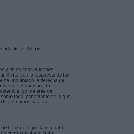
ovincia de Las Palmas
slas y en muchas ciudades
un límite' son la respuesta de las
ue ha implantado la derecha de
ereses del empresariado
ostenible, por delante de
sobre todo, por delante de lo que
e deja en herencia a su
 de Lanzarote que la isla había
Gobierno insular iniciaba