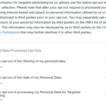
formation for targeted advertising by us, please use the below opt-out s
r selection. Please note that after your opt-out request is processed y
a medida que avanza el tiempo,
eing interest-based ads based on personal information utilized by us or
 décadas que muchas voces
disclosed to third parties prior to your opt-out. You may separately opt-
l rumbo de un modelo que hacía
losure of your personal information by third parties on the IAB’s list of
. This information may also be disclosed by us to third parties on the
IA
Participants
that may further disclose it to other third parties.
te a la del resto de territorios
rique y el respeto de ciudadanía e
 control, equilibro y belleza en una
l Data Processing Opt Outs
a era un monstruo que comenzaba
Sí es compartido, no obstante, que
o en estas tres islas, realidad
o opt-out of the Sharing of my personal data.
rtían de que las consecuencias
In
nscurso del tiempo, sino también
o opt-out of the Sale of my Personal Data.
In
necesidad de cambios
to opt-out of processing my Personal Data for Targeted
planteamientos tiene casi medio
ing.
 reflexivo análisis, insisto, a
In
ión la redacción de una ley de
 que se estaba viviendo en