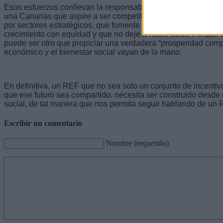
Esos esfuerzos conllevan la responsabilidad de todos los actor
una Canarias que aspire a ser competitiva, inclusiva y soste
por sectores estratégicos, que fomente la innovación, que dist
crecimiento con equidad y que no deje a nadie atrás. Porque e
puede ser otro que propiciar una verdadera “prosperidad comp
económico y el bienestar social vayan de la mano.
En definitiva, un REF que no sea solo un conjunto de incentivo
que ese futuro sea compartido, necesita ser construido desde 
social, de tal manera que nos permita seguir hablando de un 
Escribir un comentario
Nombre (requerido)