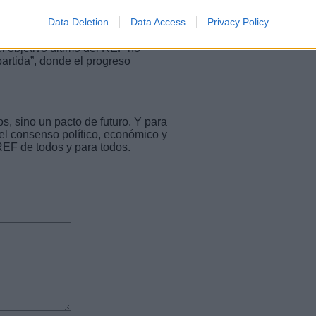
es. Es la única vía para construir
Data Deletion
Data Access
Privacy Policy
nible. Una Canarias que apueste
ribuya los beneficios del
l objetivo último del REF no
artida”, donde el progreso
s, sino un pacto de futuro. Y para
el consenso político, económico y
REF de todos y para todos.