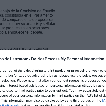
trabajo de la Comisión de Estudio
s, constituida en el Parlamento
r a 36 comparecientes propuestos
udo exponer su análisis y señalar
ular propuestas, en ocasiones
do a enriquecer el debate.
cidida por mirar al futuro con
mpresarial y profesional, con la
ocioeconómico que ha sido durante
ico de Lanzarote -
Do Not Process My Personal Information
 y constructivo con el propósito de
y futuros.
to opt-out of the sale, sharing to third parties, or processing of your per
 los pilares básicos y
formation for targeted advertising by us, please use the below opt-out s
ras islas avancen con
r selection. Please note that after your opt-out request is processed y
s, reconocer sus singularidades y
eing interest-based ads based on personal information utilized by us or
 ha incentivado la inversión,
disclosed to third parties prior to your opt-out. You may separately opt-
territorios podrían envidiar. Sin
n que no ha sido suficiente para
losure of your personal information by third parties on the IAB’s list of
o de desarrollo.
. This information may also be disclosed by us to third parties on the
IA
Participants
that may further disclose it to other third parties.