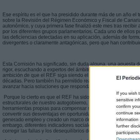
Ese espíritu es el que ha presidido durante más de un año el 
sobre la Revisión del Régimen Económico y Fiscal de Canaria
autonómico, y cuya primera fase finalizó este mes tras recibi
por los diferentes grupos parlamentarios. Cada uno de ellos p
las deficiencias detectadas en su aplicación, además de form
divergentes o claramente antagónicas, pero que han contribui
Esta Comisión ha significado, sin duda alguna, una apuesta de
rigor, escuchando a expertos del ámbito académico, sindical, e
ambición de que el REF siga siendo el motor de desarrollo s
El Period
décadas. Pero también ha permitido realizar un análisis crítico
avanzar hacia soluciones que respondan a los retos presentes 
If you wish 
Porque lo cierto es que el REF ha sido, y sigue siendo, uno de
sensitive in
estructurales de nuestro autogobierno, permitiendo que nuest
confirm you
herramientas propias para compensar sus hechos diferenciale
continue se
convertir sus desventajas en oportunidades. Gracias al REF se
information 
generado empleo y creado un marco de oportunidades que otros 
embargo, diferentes indicadores sociales y económicos indica
further disc
corregir las fallas y los desequilibrios de nuestro actual model
participants
Downstream 