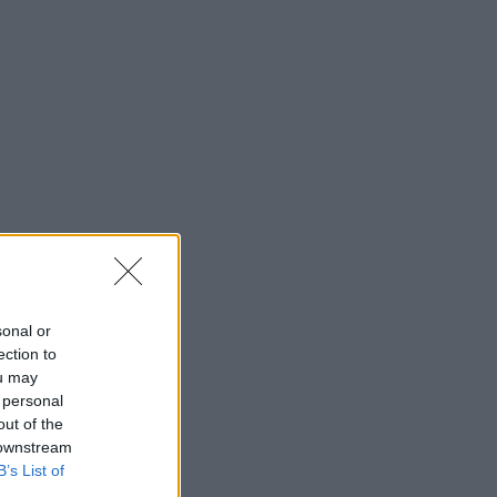
sonal or
ection to
ou may
 personal
out of the
 downstream
B’s List of