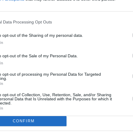
ición ecológica y, por supuesto,
 de los diferentes conflictos
ablero, no basta con tener un REF;
ginoso cambio.
l Data Processing Opt Outs
a Comisión de Estudio nació,
go proactivo, pero sereno; de
o opt-out of the Sharing of my personal data.
iones personalistas ni de defender
In
eguntarnos qué REF necesita
ebe ser construida entre todos los
o opt-out of the Sale of my Personal Data.
In
to opt-out of processing my Personal Data for Targeted
Socorro Quevedo, marca un primer
ing.
de justicia, porque ha sido una
In
écnica. Y da comienzo a una nueva
na hoja de ruta, realista pero
o opt-out of Collection, Use, Retention, Sale, and/or Sharing
ersonal Data that Is Unrelated with the Purposes for which it
lected.
 guiado sus sucesivas reformas: el
In
, máxime en el escenario político
 azar: conlleva diálogo,
CONFIRM
 de máximos que, en muchas
cistas.