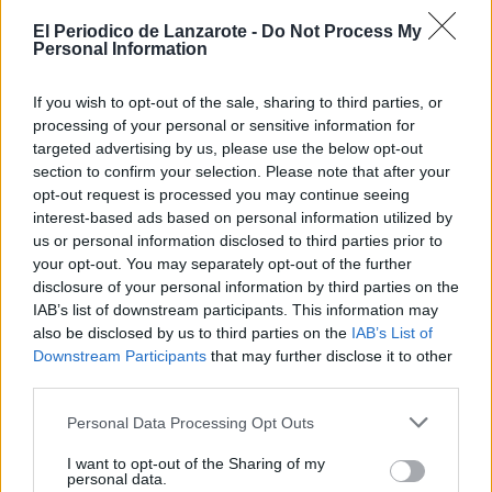
por la red, las cámaras, los micrófonos,
la tinta y el papel, con absoluta
El Periodico de Lanzarote -
Do Not Process My
Personal Information
impunidad.
“Lee para que no tragues entero”,
If you wish to opt-out of the sale, sharing to third parties, or
desde niño me repetía mi padre y algún
processing of your personal or sensitive information for
que otro profesor (a). Tenemos un
problema serio con la falta de lectura y
targeted advertising by us, please use the below opt-out
comprensión lectora y escucha entre la
section to confirm your selection. Please note that after your
juventud, ensimismada y consumidora
opt-out request is processed you may continue seeing
de información casi que
interest-based ads based on personal information utilized by
exclusivamente en redes sociales, por
us or personal information disclosed to third parties prior to
tanto, mucho más expuesta a la tiranía
your opt-out. You may separately opt-out of the further
del algoritmo que predice gustos,
cambia hábitos de consumo y dirige la
disclosure of your personal information by third parties on the
atención a intereses ajenos. Más
IAB’s list of downstream participants. This information may
emoción que reflexión.
also be disclosed by us to third parties on the
IAB’s List of
Downstream Participants
that may further disclose it to other
Preocupa la apatía a la investigación, a
third parties.
la búsqueda de elementos de análisis
llamando a la puerta de distintas
fuentes. Preocupa el desconocimiento
Personal Data Processing Opt Outs
de la historia, así, hay jóvenes que les
hacen añorar tiempos dictatoriales
I want to opt-out of the Sharing of my
personal data.
manchados de sangre y horror. La