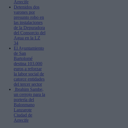
Arrecife
Detenidos dos
varones por
presunto robo en
las instalaciones
de la Depuradora
del Consorcio del
Agua en la LZ
34
El Ayuntamiento
de San
Bartolomé
destina 103.000
euros a reforzar
la labor social de
catorce entidades
del tercer sector
Ibrahim Sambe,
un cerrojo para la
portería del
Balonmano
Lanzarote
Ciudad de
Arrecife