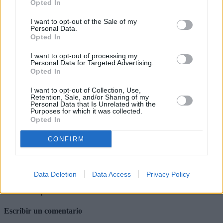
Opted In
última evaluación internacional que
mide el rendimiento de alumnos y
I want to opt-out of the Sale of my
alumnas de 15 y 16 años en tres áreas
Personal Data.
básicas del saber: lectura, matemáticas
Opted In
y ciencias, el informe PISA, publicado
en diciembre de 2023, concluye que
I want to opt-out of processing my
los estudiantes españoles bajan en
Personal Data for Targeted Advertising.
comprensión lectora, el segundo peor
Opted In
dato histórico, y están por debajo de la
media europea en matemáticas. Esos
I want to opt-out of Collection, Use,
adolescentes evaluados en 2023 son
Retention, Sale, and/or Sharing of my
hoy adultos jóvenes.
Personal Data that Is Unrelated with the
Purposes for which it was collected.
Si tenemos una producción
Opted In
desorbitada de información que nos
llega a velocidad de vértigo desde
CONFIRM
distintos frentes, difícil de gestionar,
¿qué elementos de juicio nos quedan
si no estamos preparados para
analizarla? Sin darnos cuenta, o sí,
Data Deletion
Data Access
Privacy Policy
estamos siendo cómplices del exilio de
nuestro espíritu crítico.
Escribir un comentario