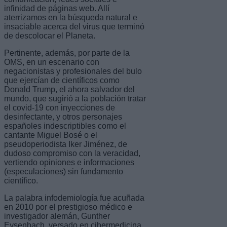
infinidad de páginas web. Allí
aterrizamos en la búsqueda natural e
insaciable acerca del virus que terminó
de descolocar el Planeta.
Pertinente, además, por parte de la
OMS, en un escenario con
negacionistas y profesionales del bulo
que ejercían de científicos como
Donald Trump, el ahora salvador del
mundo, que sugirió a la población tratar
el covid-19 con inyecciones de
desinfectante, y otros personajes
españoles indescriptibles como el
cantante Miguel Bosé o el
pseudoperiodista Iker Jiménez, de
dudoso compromiso con la veracidad,
vertiendo opiniones e informaciones
(especulaciones) sin fundamento
científico.
La palabra infodemiología fue acuñada
en 2010 por el prestigioso médico e
investigador alemán, Gunther
Eysenbach, versado en cibermedicina.