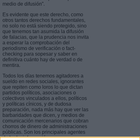
medio de difusión”.
Es evidente que este derecho, como
otros tantos derechos fundamentales,
no solo no está siendo protegido, sino
que tenemos tan asumida la difusión
de falacias, que la prudencia nos invita
a esperar la comprobación del
periodismo de verificación o fact-
checking para sopesar y saber en
definitiva cuánto hay de verdad o de
mentira.
Todos los días tenemos agitadores a
sueldo en redes sociales, ignorantes
que repiten como loros lo que dictan
partidos políticos, asociaciones o
colectivos vinculados a ellos, políticos
y políticas cínicos, y de dudosa
preparación, nada más hay que ver las
barbaridades que dicen, y medios de
comunicación mercenarios que cobran
chorros de dinero de administraciones
públicas. Son los principales agentes
de la desinformación que se pasean