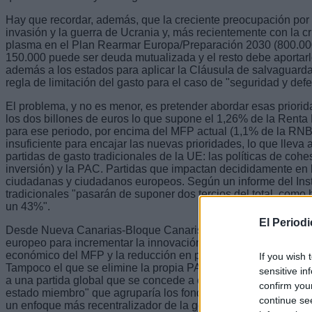
Hay que recordar, además, que la creciente preocupación por l
invasión y la guerra de Ucrania y, más recientemente con la c
plasma en el Plan Rearmar Europa/Preparación 2030 (800.000
150.000 puede ser deuda mutualizada y el resto debe aportar
además a los estados para aplicar la Cláusula de salvaguarda
regla de limitación del gasto para el caso de "seguridad y def
El problema, y no es menor, es pretender abordar esas prior
los dos billones de euros lo que supone el 1,26% de la Renta
para ese periodo, por encima del MFP actual (1,1% de la RNB
insuficiente para encajar las nuevas prioridades, lo que lleva
partidas de gasto tradicionales de la UE: las políticas de cohe
inversión) y la PAC. Partidas que impactan decididamente en l
ciudadanas y ciudadanos europeos. Según un informe del Insti
tradicionales "pasarán de suponer dos tercios del total, como
un 43%".
El Period
Desde Nueva Canarias-Bloque Canarista (NC-bc) consideram
europeo para incrementar la innovación y la competitividad. 
económico del MFP y la reducción en políticas de cohesión y 
If you wish 
Tampoco el que se elimine la propia PAC como política propia
sensitive in
a una partida global que se concede a cada Estado. Planteand
confirm you
estado miembro" que agruparía los fondos de cohesión, la PA
continue se
un enfoque más recentralizador de la gestión del presupuesto 