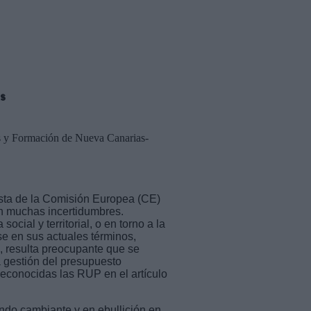
as
as y Formación de Nueva Canarias-
sta de la Comisión Europea (CE)
n muchas incertidumbres.
cial y territorial, o en torno a la
se en sus actuales términos,
, resulta preocupante que se
 gestión del presupuesto
reconocidas las RUP en el artículo
do cambiante y en ebullición en