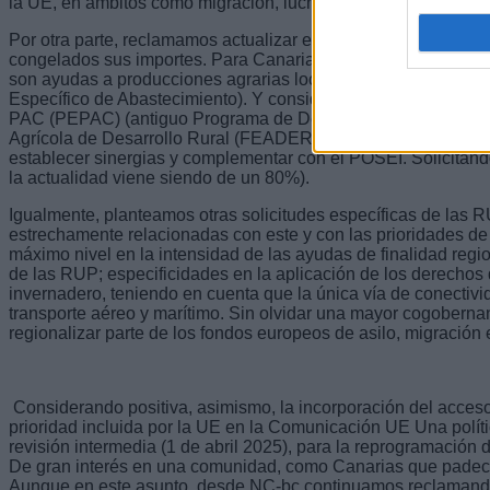
la UE, en ámbitos como migración, lucha contra el cambio cli
Por otra parte, reclamamos actualizar el POSEI, el primer pil
congelados sus importes. Para Canarias supone 268 millones
son ayudas a producciones agrarias locales y 62 millones p
Específico de Abastecimiento). Y consideramos que el segundo 
PAC (PEPAC) (antiguo Programa de Desarrollo Rural), financ
Agrícola de Desarrollo Rural (FEADER), debe contar con ma
establecer sinergias y complementar con el POSEI. Solicitan
la actualidad viene siendo de un 80%).
Igualmente, planteamos otras solicitudes específicas de las 
estrechamente relacionadas con este y con las prioridades de
máximo nivel en la intensidad de las ayudas de finalidad regio
de las RUP; especificidades en la aplicación de los derechos
invernadero, teniendo en cuenta que la única vía de conectivi
transporte aéreo y marítimo. Sin olvidar una mayor cogobernan
regionalizar parte de los fondos europeos de asilo, migración 
Considerando positiva, asimismo, la incorporación del acceso
prioridad incluida por la UE en la Comunicación UE Una polí
revisión intermedia (1 de abril 2025), para la reprogramació
De gran interés en una comunidad, como Canarias que padece 
Aunque en este asunto, desde NC-bc continuamos reclamando