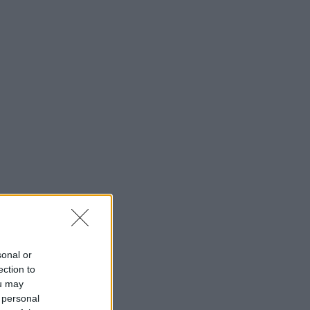
sonal or
ection to
ou may
 personal