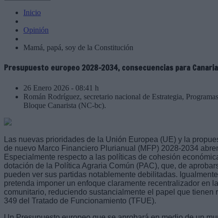
Inicio
Opinión
Mamá, papá, soy de la Constitución
Presupuesto europeo 2028-2034, consecuencias para Canari
26 Enero 2026 - 08:41 h
Román Rodríguez, secretario nacional de Estrategia, Program
Bloque Canarista (NC-bc).
Las nuevas prioridades de la Unión Europea (UE) y la propue
de nuevo Marco Financiero Plurianual (MFP) 2028-2034 abre
Especialmente respecto a las políticas de cohesión económica so
dotación de la Política Agraria Común (PAC), que, de aprobar
pueden ver sus partidas notablemente debilitadas. Igualmente
pretenda imponer un enfoque claramente recentralizador en la
comunitario, reduciendo sustancialmente el papel que tienen 
349 del Tratado de Funcionamiento (TFUE).
Un Presupuesto europeo que se aprobará en medio de un mun