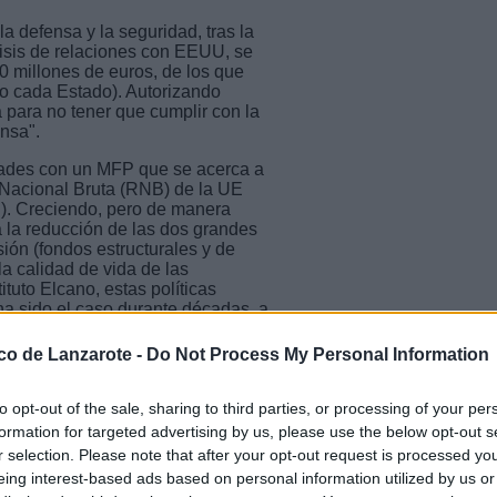
a defensa y la seguridad, tras la
risis de relaciones con EEUU, se
 millones de euros, de los que
lo cada Estado). Autorizando
 para no tener que cumplir con la
ensa".
idades con un MFP que se acerca a
 Nacional Bruta (RNB) de la UE
). Creciendo, pero de manera
 a la reducción de las dos grandes
sión (fondos estructurales y de
a calidad de vida de las
tuto Elcano, estas políticas
 ha sido el caso durante décadas, a
ico de Lanzarote -
Do Not Process My Personal Information
os positivo el compromiso
Pero no compartimos el importe
en la Política Agraria Común.
to opt-out of the sale, sharing to third parties, or processing of your per
 como hasta ahora, al incorporarla
formation for targeted advertising by us, please use the below opt-out s
o un "único plan nacional por
r selection. Please note that after your opt-out request is processed y
C y otras ayudas. Lo que supone
eing interest-based ads based on personal information utilized by us or
comunitario que el existente en la