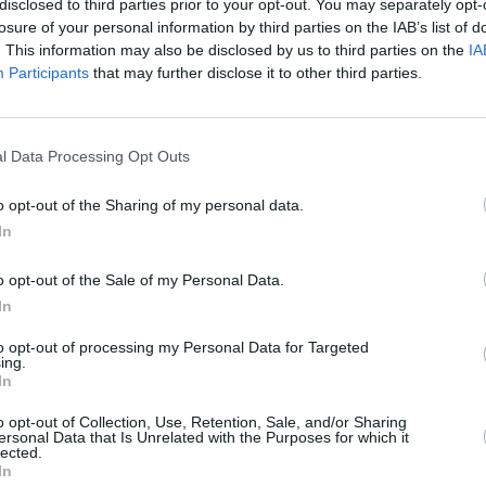
disclosed to third parties prior to your opt-out. You may separately opt-
losure of your personal information by third parties on the IAB’s list of
lamento que ha propuesto la CE en
. This information may also be disclosed by us to third parties on the
IA
que las especificidades de las
Participants
that may further disclose it to other third parties.
sión como en la aplicación
 en los Planes nacionales de cada
l Data Processing Opt Outs
afectaría negativamente a las
o opt-out of the Sharing of my personal data.
s de cohesión, fondos estructurales
In
ritorial, son esenciales. Por eso,
 regionalizada de estos fondos
foque con los fondos).
o opt-out of the Sale of my Personal Data.
ealidad de su ciudadanía; desde
In
es propias del territorio.
as singularidades territoriales.
to opt-out of processing my Personal Data for Targeted
ing.
importe del Fondo RUP en el
In
ante) y en el FSE+, así como
operación Territorial. También la
o opt-out of Collection, Use, Retention, Sale, and/or Sharing
a la UE mediante el refuerzo de
ersonal Data that Is Unrelated with the Purposes for which it
la política exterior de la UE,
lected.
 otros fondos internacionales de
In