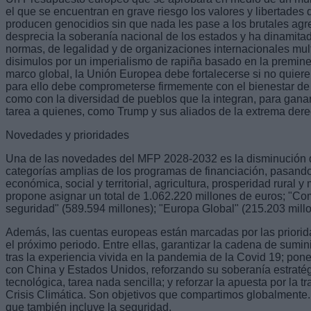
el que se encuentran en grave riesgo los valores y libertades
producen genocidios sin que nada les pase a los brutales ag
desprecia la soberanía nacional de los estados y ha dinamit
normas, de legalidad y de organizaciones internacionales mult
disimulos por un imperialismo de rapiña basado en la preminen
marco global, la Unión Europea debe fortalecerse si no quiere
para ello debe comprometerse firmemente con el bienestar de
como con la diversidad de pueblos que la integran, para ganar e
tarea a quienes, como Trump y sus aliados de la extrema derec
Novedades y prioridades
Una de las novedades del MFP 2028-2032 es la disminución d
categorías amplias de los programas de financiación, pasando
económica, social y territorial, agricultura, prosperidad rural y
propone asignar un total de 1.062.220 millones de euros; "Com
seguridad" (589.594 millones); "Europa Global" (215.203 millo
Además, las cuentas europeas están marcadas por las priori
el próximo periodo. Entre ellas, garantizar la cadena de sumini
tras la experiencia vivida en la pandemia de la Covid 19; pone
con China y Estados Unidos, reforzando su soberanía estratég
tecnológica, tarea nada sencilla; y reforzar la apuesta por la tr
Crisis Climática. Son objetivos que compartimos globalmente. 
que también incluye la seguridad.