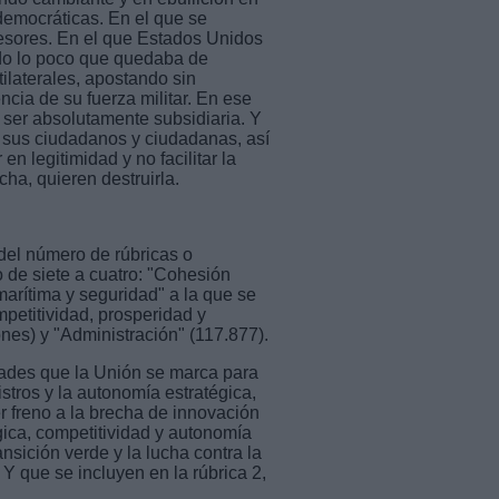
 democráticas. En el que se
resores. En el que Estados Unidos
ado lo poco que quedaba de
ilaterales, apostando sin
cia de su fuerza militar. En ese
 ser absolutamente subsidiaria. Y
 sus ciudadanos y ciudadanas, así
n legitimidad y no facilitar la
ha, quieren destruirla.
el número de rúbricas o
 de siete a cuatro: "Cohesión
 marítima y seguridad" a la que se
petitividad, prosperidad y
nes) y "Administración" (117.877).
dades que la Unión se marca para
stros y la autonomía estratégica,
r freno a la brecha de innovación
ica, competitividad y autonomía
ansición verde y la lucha contra la
Y que se incluyen en la rúbrica 2,