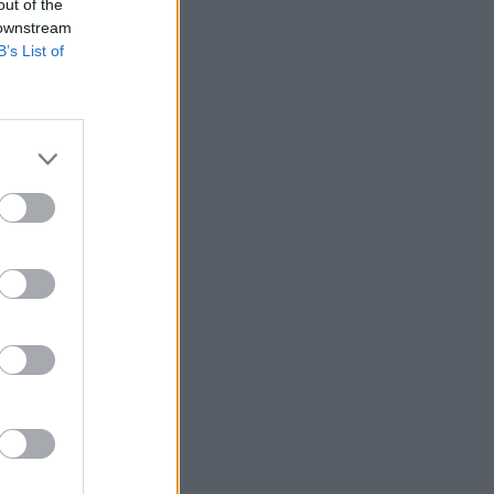
out of the
 downstream
B’s List of