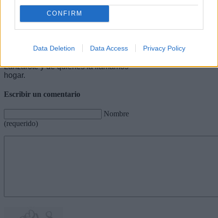
Repensar el turismo desde dentro es,
en definitiva, decidir si queremos vivir
CONFIRM
de récords. Y esa es una reflexión que,
cuando se apagan los focos de las
ferias y se vacían los pabellones,
Data Deletion
Data Access
Privacy Policy
debemos hacer con calma, con
honestidad y pensando en el futuro de
Lanzarote y de quienes la llamamos
hogar.
Escribir un comentario
Nombre
(requerido)