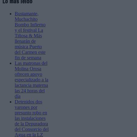
Lo más leído
Bustamante,
Muchachito
Bombo Infierno
y el festival La
Tiñosa & Más
llenarán de
música Puerto
del Carmen este
fin de semana
Las matronas del
Molina Orosa
ofrecen apoyo
especializado a la
lactancia materna
las 24 horas del
día
Detenidos dos
varones por
presunto robo en
las instalaciones
de la Depuradora
del Consorcio del
Agua en la LZ