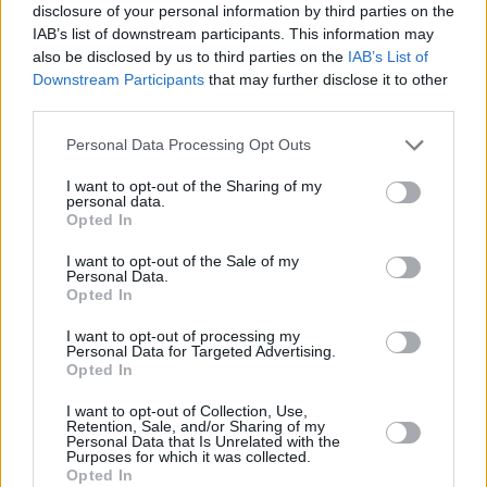
disclosure of your personal information by third parties on the
únicamente recaudatoria, sino de una
herramienta para mejorar la isla y la
IAB’s list of downstream participants. This information may
calidad de vida de quienes la habitan.
also be disclosed by us to third parties on the
IAB’s List of
Estos fondos deben destinarse a
Downstream Participants
that may further disclose it to other
ámbitos en los que las
third parties.
administraciones locales sí tenemos
competencias, como la materia
Personal Data Processing Opt Outs
sociosanitaria, reforzando la atención a
mayores y personas dependientes, así
I want to opt-out of the Sharing of my
como a programas de formación y
personal data.
empleo que generen oportunidades
Opted In
reales y estables.
I want to opt-out of the Sale of my
Del mismo modo, resulta
Personal Data.
imprescindible invertir en el
Opted In
mantenimiento y la conservación de la
isla, especialmente de los parajes
I want to opt-out of processing my
naturales protegidos que forman parte
Personal Data for Targeted Advertising.
de nuestra identidad y de nuestro
Opted In
atractivo turístico, además de mejorar
los servicios de información y gestión.
I want to opt-out of Collection, Use,
Solo así el éxito turístico podrá
Retention, Sale, and/or Sharing of my
Personal Data that Is Unrelated with the
traducirse en bienestar social,
Purposes for which it was collected.
sostenibilidad y futuro para Lanzarote.
Opted In