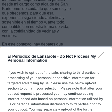
desde mi cargo como alcalde de San
Bartolomé de cuidar lo que somos y lo
que ofrecemos, para que esa
experiencia siga siendo auténtica y
sostenible en el tiempo y, ante todo,
compatible con nuestra forma de vida,
con la cotidianidad de vecinas y
vecinos.
En este contexto, hay debates que
debemos afrontar sin miedo. Uno de
ellos es la implantación de una tasa
El Periodico de Lanzarote -
Do Not Process My
turística con un objetivo claramente
Personal Information
finalista.
Ofrecer un destino de calidad no es
If you wish to opt-out of the sale, sharing to third parties, or
incompatible con pedir una pequeña
processing of your personal or sensitive information for
contribución a quienes nos visitan. No
targeted advertising by us, please use the below opt-out
se trata de prohibir sino de
section to confirm your selection. Please note that after your
corresponsabilizar. De entender que
cuidar un territorio frágil requiere
opt-out request is processed you may continue seeing
recursos. Y esta es una reflexión
interest-based ads based on personal information utilized by
legítima y necesaria.
us or personal information disclosed to third parties prior to
your opt-out. You may separately opt-out of the further
No hablamos de una propuesta