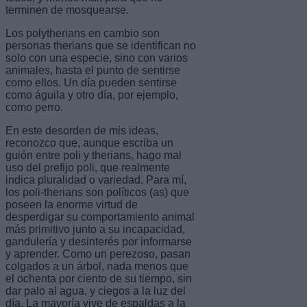
terminen de mosquearse.
Los polytherians en cambio son
personas therians que se identifican no
solo con una especie, sino con varios
animales, hasta el punto de sentirse
como ellos. Un día pueden sentirse
como águila y otro día, por ejemplo,
como perro.
En este desorden de mis ideas,
reconozco que, aunque escriba un
guión entre poli y therians, hago mal
uso del prefijo poli, que realmente
indica pluralidad o variedad. Para mí,
los poli-therians son políticos (as) que
poseen la enorme virtud de
desperdigar su comportamiento animal
más primitivo junto a su incapacidad,
gandulería y desinterés por informarse
y aprender. Como un perezoso, pasan
colgados a un árbol, nada menos que
el ochenta por ciento de su tiempo, sin
dar palo al agua, y ciegos a la luz del
día. La mayoría vive de espaldas a la