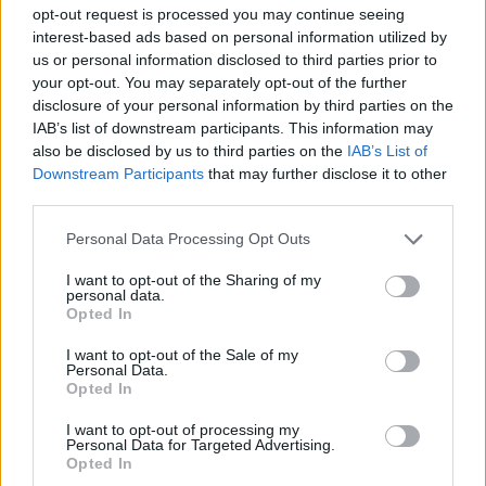
inteligentes. Leen cancaneando,
opt-out request is processed you may continue seeing
razonan como cabras y chillan como
interest-based ads based on personal information utilized by
zorros, y lo peor, cobran por calentar
us or personal information disclosed to third parties prior to
sillones.
your opt-out. You may separately opt-out of the further
En un artículo científico de National
disclosure of your personal information by third parties on the
Geographic, Brian Hare, fundador del
IAB’s list of downstream participants. This information may
Centro de Cognición Canina de la
also be disclosed by us to third parties on the
IAB’s List of
Universidad Duke (USA), explica que
Downstream Participants
that may further disclose it to other
al cuantificar la inteligencia de una
third parties.
especie, solemos fijarnos antes que
nada en el tamaño del cerebro,
Personal Data Processing Opt Outs
considerando el volumen total, pero
también el relativo en relación con su
I want to opt-out of the Sharing of my
cuerpo.
personal data.
Opted In
No obstante, la proporción, agrega, no
siempre es una medida fiable de la
I want to opt-out of the Sale of my
inteligencia, y remite a la cantidad de
Personal Data.
neuronas y el grado de interacción
Opted In
entre ellas el factor de medida más
fidedigno. Me temo que en el cerebro
I want to opt-out of processing my
de los poli-therians hay mucha
Personal Data for Targeted Advertising.
disociación.
Opted In