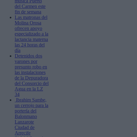
música Puerto
del Carmen este
fin de semana
Las matronas del
Molina Orosa
ofrecen apoyo
especializado a la
lactancia materna
las 24 horas del
día
Detenidos dos
varones por
presunto robo en
las instalaciones
de la Depuradora
del Consorcio del
Agua en la LZ
34
Ibrahim Sambe,
un cerrojo para la
portería del
Balonmano
Lanzarote
Ciudad de
Arrecife