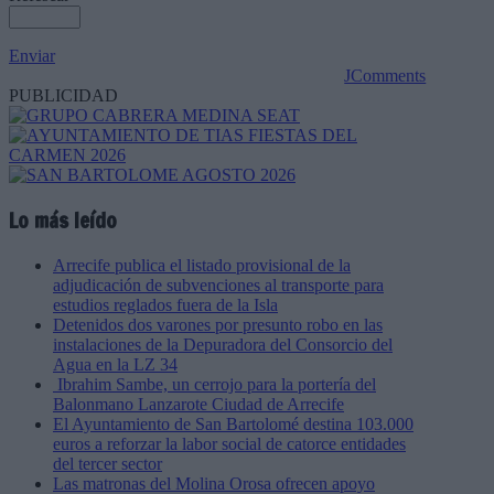
Enviar
JComments
PUBLICIDAD
Lo más leído
Arrecife publica el listado provisional de la
adjudicación de subvenciones al transporte para
estudios reglados fuera de la Isla
Detenidos dos varones por presunto robo en las
instalaciones de la Depuradora del Consorcio del
Agua en la LZ 34
Ibrahim Sambe, un cerrojo para la portería del
Balonmano Lanzarote Ciudad de Arrecife
El Ayuntamiento de San Bartolomé destina 103.000
euros a reforzar la labor social de catorce entidades
del tercer sector
Las matronas del Molina Orosa ofrecen apoyo