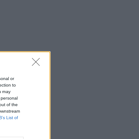
sonal or
ection to
ou may
 personal
out of the
 downstream
B’s List of