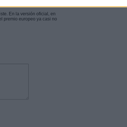
te. En la versión oficial, en
el premio europeo ya casi no