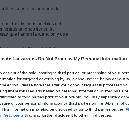
solo está en el imaginario de
r por los distintos pueblos del
 mientras quienes tienen la
osas que llaman la atención y que
a frente a la Plaza del Calvario,
rte imaginario.
ico de Lanzarote -
Do Not Process My Personal Information
tenis extremo: red rota, muros
 el rival no es quien tienes
to opt-out of the sale, sharing to third parties, or processing of your per
formation for targeted advertising by us, please use the below opt-out s
reflejadas incluso en actas
r selection. Please note that after your opt-out request is processed y
nte que desear. Pero eso sí… se
eing interest-based ads based on personal information utilized by us or
 Técnica del cambio de enfoque.
disclosed to third parties prior to your opt-out. You may separately opt-
losure of your personal information by third parties on the IAB’s list of
te de la instalación y se sienten
. This information may also be disclosed by us to third parties on the
IA
ativas, hasta el punto de
squivando lo que cae del techo, ya
Participants
that may further disclose it to other third parties.
 llueve y obligan a colocar más