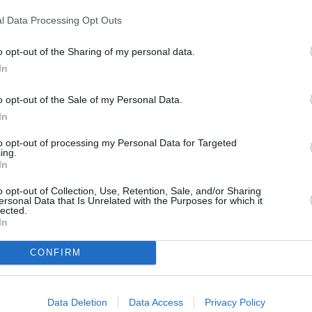
ón porque rebota hacia cualquier
l Data Processing Opt Outs
que no sale en las fotos: zonas que
o opt-out of the Sharing of my personal data.
enseres que no siempre responde
In
 suma un servicio de limpieza
ida… y bastante menos lustroso en
o opt-out of the Sale of my Personal Data.
In
que generan más preocupación que
n eso de que la mejora va ligada a
to opt-out of processing my Personal Data for Targeted
Historia interminable, como la de
ing.
uatro años en ese estado
In
sa pista de pádel, anunciada y
da de nuevo a finales del mismo
o opt-out of Collection, Use, Retention, Sale, and/or Sharing
ersonal Data that Is Unrelated with the Purposes for which it
lected.
In
amos en un proyecto que luce, y
cisamente desde el ámbito local,
fuera fruto de la gestión
CONFIRM
laciones que no avanzan mientras
ento con una paciencia infinita.
Data Deletion
Data Access
Privacy Policy
 Recursos y oportunidades que,