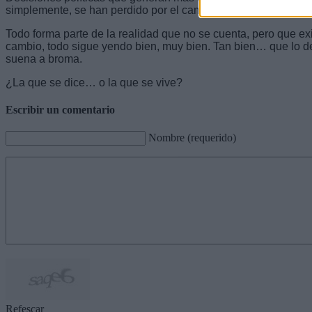
simplemente, se han perdido por el camino.
Todo forma parte de la realidad que no se cuenta, pero que exis
cambio, todo sigue yendo bien, muy bien. Tan bien… que lo d
suena a broma.
¿La que se dice… o la que se vive?
Escribir un comentario
Nombre (requerido)
Refescar