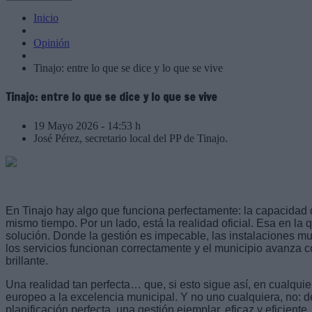
Inicio
Opinión
Tinajo: entre lo que se dice y lo que se vive
Tinajo: entre lo que se dice y lo que se vive
19 Mayo 2026 - 14:53 h
José Pérez, secretario local del PP de Tinajo.
En Tinajo hay algo que funciona perfectamente: la capacidad d
mismo tiempo. Por un lado, está la realidad oficial. Esa en la 
solución. Donde la gestión es impecable, las instalaciones m
los servicios funcionan correctamente y el municipio avanza c
brillante.
Una realidad tan perfecta… que, si esto sigue así, en cualqu
europeo a la excelencia municipal. Y no uno cualquiera, no:
planificación perfecta, una gestión ejemplar, eficaz y eficiente.