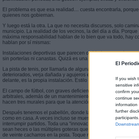
El problema es que esa realidad… cuesta encontrarla, porque 
quienes nos gobiernan.
Y luego está la otra. La que no necesita discursos, solo camina
municipio. La realidad de los vecinos, la del día a día. Porque
máxima responsabilidad hablan de lo bien que va todo, hay c
hablan por sí mismas:
Instalaciones deportivas que parecen olvidadas, como la canch
sin porterías ni canastas. Quizá es una nueva tendencia: depo
El Period
La pista de tenis, por llamarla de alguna forma, convertida en 
deteriorados, verja dañada y agujeros en el propio campo. Aquí
If you wish 
delante, es la propia instalación. Estilo libre.
sensitive in
El campo de fútbol, con graves deficiencias en los vestuarios, 
confirm you
arbitrales, además de un mantenimiento diario que deja basta
continue se
hacen tres murales para que la atención se vaya a otro lado.
information 
further disc
Después tenemos el pabellón, donde las palomas ya forman par
participants
como en casa. A veces incluso se muestran demasiado particip
interrumpir partidos. Toda una “innovación deportiva”: jugar e
Downstream 
sean heces o las múltiples goteras que aparecen cada vez que
de veinte cacharros en la pista. Toque retro.