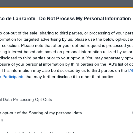
 Servicio Canario de la Salud
ico de Lanzarote -
Do Not Process My Personal Information
as actividades y los servicios y
rollados por la Administración de
rotección de la salud, la
to opt-out of the sale, sharing to third parties, or processing of your per
formation for targeted advertising by us, please use the below opt-out s
r selection. Please note that after your opt-out request is processed y
eing interest-based ads based on personal information utilized by us or
 seis años triplicó la superficie
disclosed to third parties prior to your opt-out. You may separately opt-
l Hierro, La Palma, La Gomera y el
losure of your personal information by third parties on the IAB’s list of
es del Materno/Insular, La
. This information may also be disclosed by us to third parties on the
IA
niendo en marcha, asimismo, la
Participants
that may further disclose it to other third parties.
 atención sanitaria a la
onero sistema de emergencias
rimer Plan de Salud de Canarias.
l Data Processing Opt Outs
roblemas para la ciudadanía,
o opt-out of the Sharing of my personal data.
amiento que se reflejaba en los
 Luego vinieron distintas etapas
In
a mejor o peor dirección de este
 los significativos recortes