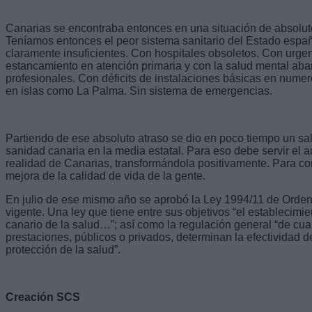
Canarias se encontraba entonces en una situación de absoluto
Teníamos entonces el peor sistema sanitario del Estado españ
claramente insuficientes. Con hospitales obsoletos. Con urg
estancamiento en atención primaria y con la salud mental aba
profesionales. Con déficits de instalaciones básicas en nume
en islas como La Palma. Sin sistema de emergencias.
Partiendo de ese absoluto atraso se dio en poco tiempo un salt
sanidad canaria en la media estatal. Para eso debe servir el a
realidad de Canarias, transformándola positivamente. Para con
mejora de la calidad de vida de la gente.
En julio de ese mismo año se aprobó la Ley 1994/11 de Orden
vigente. Una ley que tiene entre sus objetivos “el establecimi
canario de la salud…”; así como la regulación general “de cuan
prestaciones, públicos o privados, determinan la efectividad d
protección de la salud”.
Creación SCS