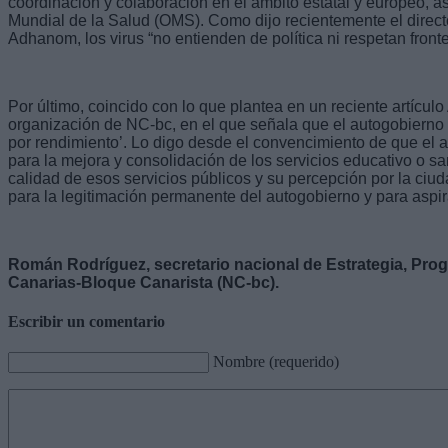
coordinación y colaboración en el ámbito estatal y europeo, 
Mundial de la Salud (OMS). Como dijo recientemente el direct
Adhanom, los virus “no entienden de política ni respetan front
Por último, coincido con lo que plantea en un reciente artícul
organización de NC-bc, en el que señala que el autogobierno 
por rendimiento’. Lo digo desde el convencimiento de que el 
para la mejora y consolidación de los servicios educativo o san
calidad de esos servicios públicos y su percepción por la ciu
para la legitimación permanente del autogobierno y para aspi
Román Rodríguez, secretario nacional de Estrategia, Pr
Canarias-Bloque Canarista (NC-bc).
Escribir un comentario
Nombre (requerido)