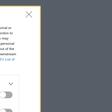
sonal or
ection to
ou may
 personal
out of the
 downstream
B’s List of