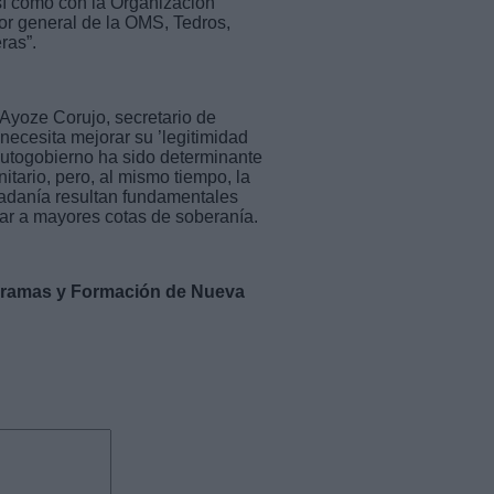
así como con la Organización
or general de la OMS, Tedros,
eras”.
o Ayoze Corujo, secretario de
necesita mejorar su ’legitimidad
autogobierno ha sido determinante
itario, pero, al mismo tiempo, la
dadanía resultan fundamentales
rar a mayores cotas de soberanía.
ogramas y Formación de Nueva