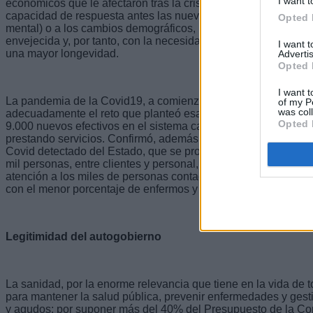
I want t
económicos que le afectaron tras la crisis financiera del año 
capacidad de respuesta antes las nuevas o crecientes demand
Opted 
mental) o a los cambios demográficos, por el incremento de 
envejecida y, por tanto, con la necesidad de atender adecuad
I want 
una mayor longevidad.
Advertis
Opted 
I want t
La pandemia de la Covid19, a comienzos de 2020, supuso un m
of my P
was col
adecuadamente el reto que planteó esa grave crisis sanitaria 
Opted 
9.000 nuevos efectivos en el sistema canario de salud, profe
prestando servicios. Confirmó, además, nuestra capacidad de 
Covid detectado del Estado, que se produjo en la isla de La 
mil personas, entre clientes y personal, en un hotel de Tenerif
atención a los miles de personas contagiadas en las Islas. Con
con el menor porcentaje de enfermos y de fallecimientos ent
Legitimidad del autogobierno
La sanidad, por la enorme relevancia que tiene en la vida de 
para mantener la salud pública, prevenir enfermedades y gest
y agudos; por suponer más del 40% del Presupuesto de la C