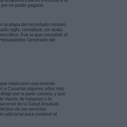
 al empobrecimiento o incluso a la
 por no poder pagarlo.
 la etapa del recordado ministro
ado siglo, constituye, sin duda,
ocrático. Fue la que consolidó el
s Presupuestos Generales del
y que implicaron una enorme
ron a Canarias algunos años más
rigir por la parte canaria, y que
de marzo, de traspaso a la
acional de la Salud (Insalud).
ectivo de los servicios
 adicional para construir el