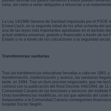
pueden afrontar los gastos sanitarios y estos pueden llevarlos
ruina, así como a verse obligados a renunciar a un tratamiento
La Ley 14/1986 General de Sanidad impulsada por el PSOE en
Ernest Lluch, en la segunda mitad de los años ochenta del pas
una de las leyes más importantes aprobadas en el período dem
actual sistema universal, gratuito y financiado a través de lo
Estado y no a través de las cotizaciones a la seguridad social.
Transferencias sanitarias
Tras las transferencias educativas llevadas a cabo en 1983, 
transformación, modernización y avance, las sanitarias llega
tarde, en 1994. Tras un duro proceso negociador, que me tocó di
culminó con la publicación del Real Decreto 446/1994, de 11 
Comunidad Canaria de las funciones y servicios del Instituto N
Unas transferencias modélicas, en las que además del coste ef
traspasados a la Comunidad Canaria conseguimos financiación
hospital Doctor Negrín.