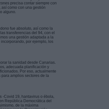
zones precisa contar siempre con
n, así como con una gestión
o alguno.
dono fue absoluto, así como la
as transferencias del 94, con el
cimos una gestión adaptada a la
, incorporando, por ejemplo, los
jorar la sanidad desde Canarias.
os, adecuada planificación y
ficionados. Por eso, actualmente
s para amplios sectores de la
s -Covid 19, hantavirus o ébola,
 en República Democrática del
asimismo, de la máxima