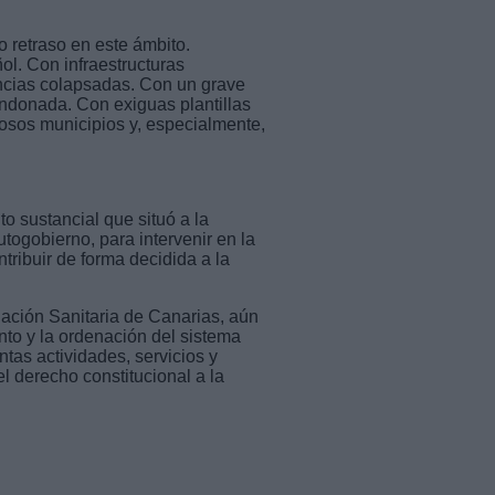
 retraso en este ámbito.
ol. Con infraestructuras
encias colapsadas. Con un grave
ndonada. Con exiguas plantillas
rosos municipios y, especialmente,
o sustancial que situó a la
utogobierno, para intervenir en la
tribuir de forma decidida a la
ación Sanitaria de Canarias, aún
ento y la ordenación del sistema
tas actividades, servicios y
el derecho constitucional a la