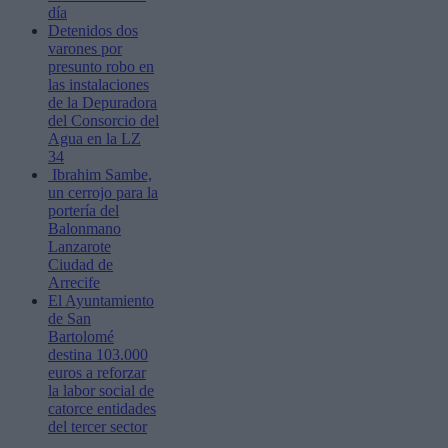
día
Detenidos dos
varones por
presunto robo en
las instalaciones
de la Depuradora
del Consorcio del
Agua en la LZ
34
Ibrahim Sambe,
un cerrojo para la
portería del
Balonmano
Lanzarote
Ciudad de
Arrecife
El Ayuntamiento
de San
Bartolomé
destina 103.000
euros a reforzar
la labor social de
catorce entidades
del tercer sector