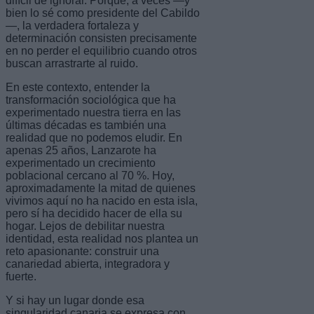
difícil de ignorar. Porque, a veces —y
bien lo sé como presidente del Cabildo
—, la verdadera fortaleza y
determinación consisten precisamente
en no perder el equilibrio cuando otros
buscan arrastrarte al ruido.
En este contexto, entender la
transformación sociológica que ha
experimentado nuestra tierra en las
últimas décadas es también una
realidad que no podemos eludir. En
apenas 25 años, Lanzarote ha
experimentado un crecimiento
poblacional cercano al 70 %. Hoy,
aproximadamente la mitad de quienes
vivimos aquí no ha nacido en esta isla,
pero sí ha decidido hacer de ella su
hogar. Lejos de debilitar nuestra
identidad, esta realidad nos plantea un
reto apasionante: construir una
canariedad abierta, integradora y
fuerte.
Y si hay un lugar donde esa
singularidad canaria se expresa con