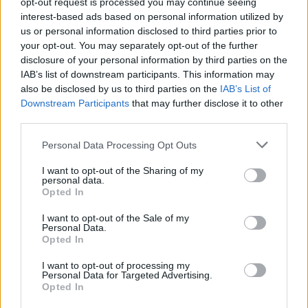
opt-out request is processed you may continue seeing
quien supo entender como nadie que
interest-based ads based on personal information utilized by
el verdadero progreso solo es posible
us or personal information disclosed to third parties prior to
cuando se protege el alma de un
your opt-out. You may separately opt-out of the further
territorio.
disclosure of your personal information by third parties on the
Junto a esa actitud, hoy más que nunca
IAB’s list of downstream participants. This information may
debemos reivindicar la recuperación de
also be disclosed by us to third parties on the
IAB’s List of
nuestra memoria, nuestra cultura,
Downstream Participants
that may further disclose it to other
nuestras tradiciones, nuestros deportes
third parties.
autóctonos, nuestro patrimonio, nuestro
modo de hablar, nuestro folclore y
Personal Data Processing Opt Outs
nuestra identidad. Ahí se enmarca la
apuesta que impulsamos desde el
Cabildo de Lanzarote por iniciativas
I want to opt-out of the Sharing of my
personal data.
como Raíces Atlánticas, la Feria de las
Opted In
Tradiciones de Lanzarote y La
Graciosa, que reivindica nuestra
I want to opt-out of the Sale of my
cultura popular, nuestros oficios,
Personal Data.
nuestros juegos tradicionales, nuestra
Opted In
gastronomía y nuestra memoria
compartida. También el inicio del
I want to opt-out of processing my
procedimiento para proteger el Juego
Personal Data for Targeted Advertising.
del Palo de Lanzarote como Bien de
Opted In
Interés Cultural Inmaterial, entendiendo
que conservar estas prácticas