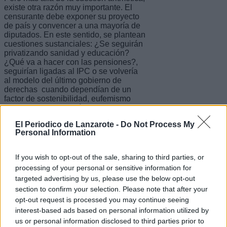
existe otra razón muy importante. El
censurante debe exponer su proyecto
de país y convencer a una mayoría de
diputados. En este sentido, se plantean
cuestiones sustanciales: ¿Se seguirán
privatizando sanidad y educación?
¿Qué va a hacer con las pensiones?,
seguirían ligadas al IPC o se volvería
al modelo del último gobierno de
derechas cuando dependían de un
factor de sostenibilidad, eufemismo
para decir que subirán lo que se
pueda. ¿Qué medidas se van a tomar
El Periodico de Lanzarote -
Do Not Process My
sobre la inmigración? ¿Cuál es su
Personal Information
modelo de financiación autonómica?
¿Van a derogar las leyes estatales que
se oponen a la prioridad nacional
If you wish to opt-out of the sale, sharing to third parties, or
pactada con VOX? Es primordial
processing of your personal or sensitive information for
despejar estas y otras incógnitas.
targeted advertising by us, please use the below opt-out
Falta un año para las elecciones y
section to confirm your selection. Please note that after your
posiblemente no tengamos censura.
opt-out request is processed you may continue seeing
Se imponen los intereses de los
interest-based ads based on personal information utilized by
partidos. Todos quieren estar bien
us or personal information disclosed to third parties prior to
posicionados para las siguientes