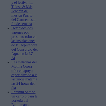
y el festival La
Tiñosa & Más
llenarán de
música Puerto
del Carmen este
fin de semana
Detenidos dos
varones por
presunto robo en
las instalaciones
de la Depuradora
del Consorcio del
Agua en la LZ
34
Las matronas del
Molina Orosa
ofrecen apoyo
especializado a la
lactancia materna
las 24 horas del
día
Ibrahim Sambe,
un cerrojo para la
portería del
Balonmano