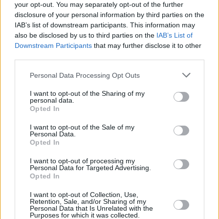
your opt-out. You may separately opt-out of the further
rondas electorales. Tampoco el actual
disclosure of your personal information by third parties on the
gobierno, si no tiene los apoyos
parlamentarios, debería permanecer a
IAB’s list of downstream participants. This information may
toda costa. Le corresponde recuperar
also be disclosed by us to third parties on the
IAB’s List of
la iniciativa política y demostrar que
Downstream Participants
that may further disclose it to other
puede gobernar o, si no lo consigue,
third parties.
retirarse. Esta es la lealtad debida a
todos los ciudadanos.
Personal Data Processing Opt Outs
I want to opt-out of the Sharing of my
personal data.
Escribir un comentario
Opted In
Nombre
I want to opt-out of the Sale of my
(requerido)
Personal Data.
Opted In
I want to opt-out of processing my
Personal Data for Targeted Advertising.
Opted In
I want to opt-out of Collection, Use,
Retention, Sale, and/or Sharing of my
Personal Data that Is Unrelated with the
Purposes for which it was collected.