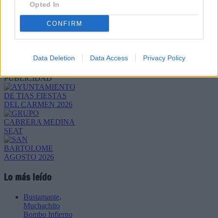
Opted In
CONFIRM
Refescar
Data Deletion
Data Access
Privacy Policy
Enviar
JComments
PUBLICIDAD
Lo más leído
Bustamante,
Muchachito
Bombo Infierno