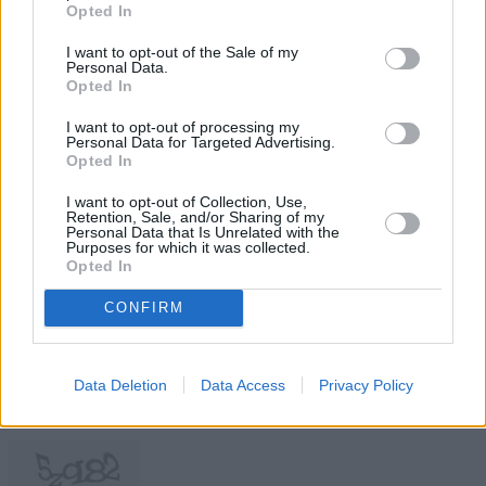
Opted In
despachos de gobierno o entre
facturas, el futuro se construye cada día
dentro del aula de clase. Echamos en
I want to opt-out of the Sale of my
Personal Data.
falta más voces y acciones valientes
Opted In
que abran mentes y abracen distintas
sensibilidades.
I want to opt-out of processing my
Personal Data for Targeted Advertising.
Opted In
Escribir un comentario
I want to opt-out of Collection, Use,
Retention, Sale, and/or Sharing of my
Nombre
Personal Data that Is Unrelated with the
Purposes for which it was collected.
(requerido)
Opted In
CONFIRM
Data Deletion
Data Access
Privacy Policy