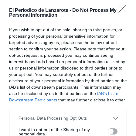
Ordine, recordó la dimensión universal
de la función educativa: ningún oficio o
El Periodico de Lanzarote -
Do Not Process My
profesión puede ejercerse de manera
Personal Information
consciente si las competencias
técnicas que exige no se subordinan a
If you wish to opt-out of the sale, sharing to third parties, or
una formación teórica, cultural, política
processing of your personal or sensitive information for
y social más amplia, capaz de animar
al alumnado a cultivar su espíritu con
targeted advertising by us, please use the below opt-out
autonomía y dar libre curso a sus
section to confirm your selection. Please note that after your
curiositas (inquietud intelectual y deseo
opt-out request is processed you may continue seeing
de saber). “Estoy hablando también, de
interest-based ads based on personal information utilized by
enseñar a ejercer el pensamiento
us or personal information disclosed to third parties prior to
crítico”.
your opt-out. You may separately opt-out of the further
No hay razones objetivas para no
disclosure of your personal information by third parties on the
compartir la defensa de la universidad
IAB’s list of downstream participants. This information may
pública, “la de las minorías”, sí, la
also be disclosed by us to third parties on the
IAB’s List of
mismísima “que lucha por esas cosas
Downstream Participants
that may further disclose it to other
inútiles que son la diversidad, la
third parties.
inclusión, la igualdad de género, la que
lucha por mantener las ciencias del
pensamiento…”.
Personal Data Processing Opt Outs
De acuerdo profe, el futuro no se
I want to opt-out of the Sharing of my
construye en parlamentos, rectorados,
personal data.