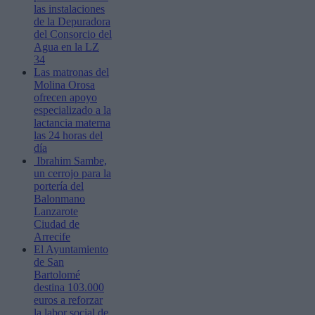
las instalaciones
de la Depuradora
del Consorcio del
Agua en la LZ
34
Las matronas del
Molina Orosa
ofrecen apoyo
especializado a la
lactancia materna
las 24 horas del
día
Ibrahim Sambe,
un cerrojo para la
portería del
Balonmano
Lanzarote
Ciudad de
Arrecife
El Ayuntamiento
de San
Bartolomé
destina 103.000
euros a reforzar
la labor social de