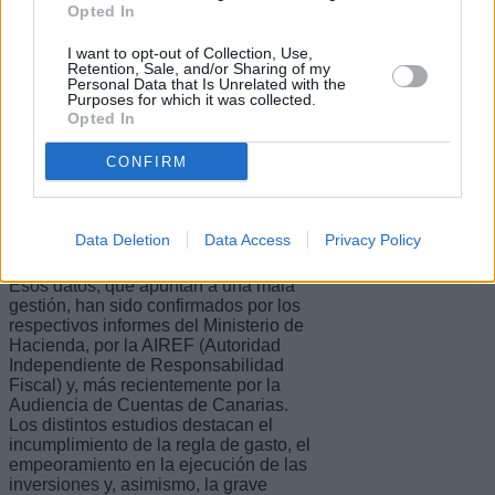
Opted In
Claro que se puede gastar más (y, por
tanto, ejecutar, mejor el Presupuesto
I want to opt-out of Collection, Use,
Retention, Sale, and/or Sharing of my
que se aprueba anualmente en el
Personal Data that Is Unrelated with the
Parlamento canario) sin incumplir la
Purposes for which it was collected.
regla de gasto. Eso pasa por gastar
Opted In
mucho más en inversiones (los
capítulos 6 y 7 de las cuentas públicas)
CONFIRM
y contener el gasto en operaciones
corrientes, que está disparado en los
últimos años.
Data Deletion
Data Access
Privacy Policy
Esos datos, que apuntan a una mala
gestión, han sido confirmados por los
respectivos informes del Ministerio de
Hacienda, por la AIREF (Autoridad
Independiente de Responsabilidad
Fiscal) y, más recientemente por la
Audiencia de Cuentas de Canarias.
Los distintos estudios destacan el
incumplimiento de la regla de gasto, el
empeoramiento en la ejecución de las
inversiones y, asimismo, la grave