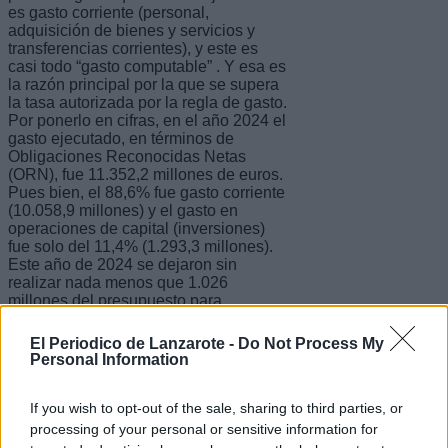
es gasto corriente (personal,
adquisición de bienes y servicios y
transferencias corrientes), y este es
casi todo “gasto computable” . Y esa es
la razón principal por la que se supera
la tasa autorizada por la regla de gasto.
Por ponerlo en cifras, en el año 2024 el
gasto ejecutado, en términos de
Obligaciones Reconocidas Netas
(ORN), fue 11.352,2 millones de euros.
Pues bien, el 88,6% fue gasto corriente
(10.058,9 millones) y el gasto en
operaciones de capital (inversiones)
fue solo del 11,4% (1.293,3 millones).
Este año de 2024 se dejaron sin
realizar nada menos que 1.026
millones del presupuesto para
inversiones. Algo similar sucede en
2025.
El Periodico de Lanzarote -
Do Not Process My
Personal Information
If you wish to opt-out of the sale, sharing to third parties, or
processing of your personal or sensitive information for
AÑO 2025