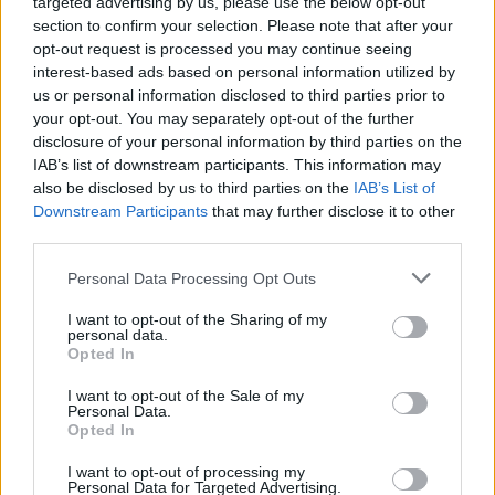
targeted advertising by us, please use the below opt-out
section to confirm your selection. Please note that after your
opt-out request is processed you may continue seeing
Presupuesto Inicial Modificaciones
interest-based ads based on personal information utilized by
Crédito Presupuesto Definitivo
us or personal information disclosed to third parties prior to
Ejecución ORN Inejecución
your opt-out. You may separately opt-out of the further
Operaciones Corrientes
disclosure of your personal information by third parties on the
9.765,7 1.152,0
IAB’s list of downstream participants. This information may
10.917,7
also be disclosed by us to third parties on the
IAB’s List of
10.634,8 282,9
Downstream Participants
that may further disclose it to other
third parties.
Operaciones de Capital
1.912,5 365,8 2.278,3
Personal Data Processing Opt Outs
1.510,2 768,1
Total GNF* 11.678,2
I want to opt-out of the Sharing of my
personal data.
1.517,8 13.196,0
Opted In
12.145,0 1.051,0
En millones de euros
I want to opt-out of the Sale of my
Personal Data.
Opted In
* Total Gasto No Financiero (capítulos I
al VII)
I want to opt-out of processing my
Personal Data for Targeted Advertising.