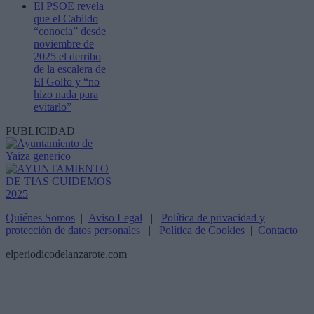
El PSOE revela
que el Cabildo
“conocía” desde
noviembre de
2025 el derribo
de la escalera de
El Golfo y “no
hizo nada para
evitarlo”
PUBLICIDAD
Quiénes Somos
|
Aviso Legal
|
Política de privacidad y
protección de datos personales
|
Política de Cookies
|
Contacto
elperiodicodelanzarote.com