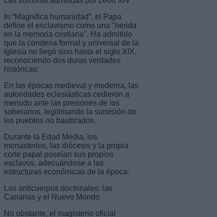
Las sombras admitidas por León XIV
In “Magnifica humanidad”, el Papa
define el esclavismo como una "herida
en la memoria cristiana". Ha admitido
que la condena formal y universal de la
Iglesia no llegó sino hasta el siglo XIX,
reconociendo dos duras verdades
históricas:
En las épocas medieval y moderna, las
autoridades eclesiásticas cedieron a
menudo ante las presiones de los
soberanos, legitimando la sumisión de
los pueblos no bautizados.
Durante la Edad Media, los
monasterios, las diócesis y la propia
corte papal poseían sus propios
esclavos, adecuándose a las
estructuras económicas de la época.
Los anticuerpos doctrinales: las
Canarias y el Nuevo Mondo
No obstante, el magisterio oficial