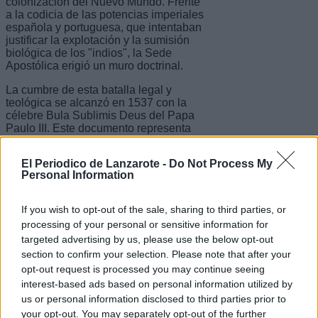
colonización del Nuevo Mundo. Frente
a la codicia de las potencias imperiales
española y portuguesa, que intentaban
justificar la explotación y la sumisión
biológica de los "indios", la Sede
Apostólica erigió un muro doctrinal.
La cumbre de esta batalla legal y
teológica se alcanzó en 1537 con la
célebre Bula Sublimis Deus del Papa
Paulo III. Este documento representa
uno de los hitos más importantes en la
historia de los derechos humanos:
El Periodico de Lanzarote -
Do Not Process My
Personal Information
Humanidad de los nativos: Paulo III
declaró solemnemente que los
indígenas americanos eran
If you wish to opt-out of the sale, sharing to third parties, or
"verdaderos hombres" y, como tales, no
processing of your personal or sensitive information for
solo eran capaces de recibir la fe, sino
targeted advertising by us, please use the below opt-out
que poseían un alma inmortal.
section to confirm your selection. Please note that after your
Inviolabilidad de la libertad: La bula
opt-out request is processed you may continue seeing
decretó que los indios no podían, en
interest-based ads based on personal information utilized by
modo alguno, ser privados de su
us or personal information disclosed to third parties prior to
libertad personal o de la posesión de
your opt-out. You may separately opt-out of the further
sus bienes, independientemente de