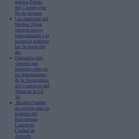
música Puerto
del Carmen este
fin de semana
Las matronas del
Molina Orosa
ofrecen apoyo
especializado a la
lactancia materna
las 24 horas del
día
Detenidos dos
varones por
presunto robo en
las instalaciones
de la Depuradora
del Consorcio del
Agua en la LZ
34
Ibrahim Sambe,
un cerrojo para la
portería del
Balonmano
Lanzarote
Ciudad de
Arrecife