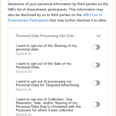
disclosure of your personal information by third parties on the
que fuesen cristianos o paganos.
IAB’s list of downstream participants. This information may
Nulidad de la esclavitud: Cualquier
also be disclosed by us to third parties on the
IAB’s List of
acto en contrario, incluida la reducción
Downstream Participants
that may further disclose it to other
a la esclavitud o el trabajo forzado, se
third parties.
declaraba nulo, inválido y carente de
todo valor jurídico.
Personal Data Processing Opt Outs
Este texto ofreció la base doctrinal a
figuras proféticas como el dominico
I want to opt-out of the Sharing of my
personal data.
Bartolomé de las Casas, permitiendo a
Opted In
los misioneros sobre el terreno
denunciar los crímenes de los
I want to opt-out of the Sale of my
conquistadores contando con el
Personal Data.
respaldo de la autoridad formal del
Opted In
Papa.
I want to opt-out of processing my
La esclavitud fue un fenómeno global y
Personal Data for Targeted Advertising.
estructural. Las incoherencias y los
Opted In
retrasos admitidos por León XIV no
nacieron de un vacío doctrinal, sino de
I want to opt-out of Collection, Use,
las fuertes presiones geopolíticas de
Retention, Sale, and/or Sharing of my
los grandes imperios coloniales, que
Personal Data that Is Unrelated with the
pisoteaban los decretos religiosos en
Purposes for which it was collected.
Opted In
favor del beneficio económico.