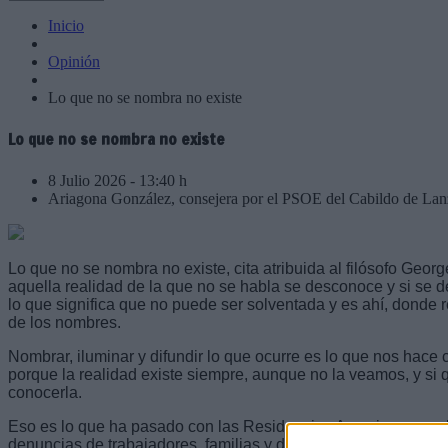
Inicio
Opinión
Lo que no se nombra no existe
Lo que no se nombra no existe
8 Julio 2026 - 13:40 h
Ariagona González, consejera por el PSOE del Cabildo de Lan
Lo que no se nombra no existe, cita atribuida al filósofo Georg
aquella realidad de la que no se habla se desconoce y si se
lo que significa que no puede ser solventada y es ahí, donde 
de los nombres.
Nombrar, iluminar y difundir lo que ocurre es lo que nos hace 
porque la realidad existe siempre, aunque no la veamos, y s
conocerla.
Eso es lo que ha pasado con las Residencias Amavir, una real
denuncias de trabajadores, familias y del Partido Socialista h