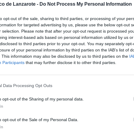
ico de Lanzarote -
Do Not Process My Personal Information
ndiciones lamentables a las que
to opt-out of the sale, sharing to third parties, or processing of your per
s en Amavir Tías. Falta de
formation for targeted advertising by us, please use the below opt-out s
allas, de ropa de cama y de
terradora en la que personas que
r selection. Please note that after your opt-out request is processed y
tamente abandonadas por el
eing interest-based ads based on personal information utilized by us or
y su bienestar.
disclosed to third parties prior to your opt-out. You may separately opt-
losure of your personal information by third parties on the IAB’s list of
 consecuencias en los residentes,
. This information may also be disclosed by us to third parties on the
IA
a de supervisión, generación de
es suficientes y las curas
Participants
that may further disclose it to other third parties.
realizarse todos los cambios de
edad en los residentes al no
añar, errores en la
ndarios en los residentes y baja
l Data Processing Opt Outs
agotamiento emocional del
o opt-out of the Sharing of my personal data.
o que sigue sin haber es el
In
endo las condiciones del contrato.
o opt-out of the Sale of my Personal Data.
ncia para la empresa
tivo del que no se desprendió
In
cio, ni siquiera una sanción