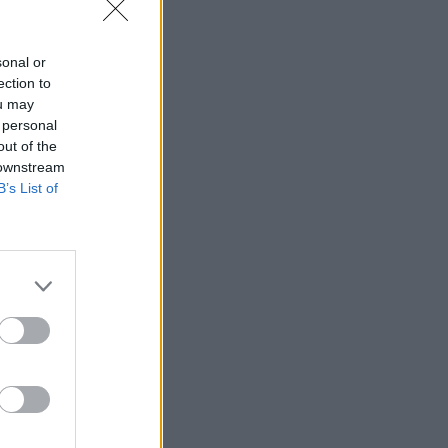
sonal or
ection to
ou may
 personal
out of the
 downstream
B’s List of