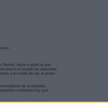
zarote.
e Steiner, viene a explicar que
 desconoce no puede ser abordada
reside a mi modo de ver, el poder
conocedores de la realidad,
i queremos cambiarla hay que
idad oculta que gracias a las
a sido nombrada y por tanto