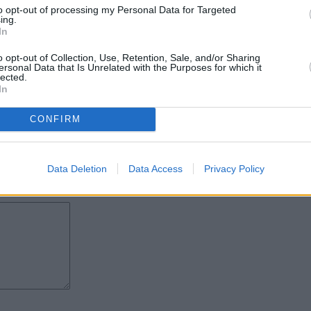
o de Bienestar Social Marciano
to opt-out of processing my Personal Data for Targeted
19º aniversario. Agradezco a
ing.
to con nosotros para trasladarnos
In
rar los hechos y hacer que
o opt-out of Collection, Use, Retention, Sale, and/or Sharing
ersonal Data that Is Unrelated with the Purposes for which it
lected.
uminar y difundir lo que ocurre
In
es de cambiarla.
ra el Hospital Insular, una
CONFIRM
Data Deletion
Data Access
Privacy Policy