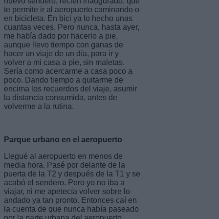
nuevo sendero, recién inaugurado, que
te permite ir al aeropuerto caminando o
en bicicleta. En bici ya lo hecho unas
cuantas veces. Pero nunca, hasta ayer,
me había dado por hacerlo a pie,
aunque llevo tiempo con ganas de
hacer un viaje de un día, para ir y
volver a mi casa a pie, sin maletas.
Sería como acercarme a casa poco a
poco. Dando tiempo a quitarme de
encima los recuerdos del viaje, asumir
la distancia consumida, antes de
volverme a la rutina.
Parque urbano en el aeropuerto
Llegué al aeropuerto en menos de
media hora. Pasé por delante de la
puerta de la T2 y después de la T1 y se
acabó el sendero. Pero yo no iba a
viajar, ni me apetecía volver sobre lo
andado ya tan pronto. Entonces caí en
la cuenta de que nunca había paseado
por la parte urbana del aeropuerto,