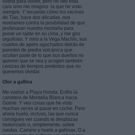
vuelta para volver, pero no veo esta
cara sino me imagino la que he visto
siempre. Y recuerdo cómo los vecinos
de Tías, hace dos décadas, nos
revelamos contra la posibilidad de que
profanaran nuestra montaña para
poner un radar en su cima, y me giro
orgulloso. Y miro a la Vega Machín, sus
cuartos de apero agachados detrás de
paredes de piedra volcánica que
ocultan parte de lo que sus dueños no
quieren que se vea y acogen también
cenizas de tiempos pretéritos que no
queremos olvidar.
Olor a gallina
Me vuelvo a Playa Honda. Enfilo la
carretera de Montaña Blanca hacia
Güime. Y veo cosas que he visto
muchas veces al pasar en coche. Pero
ahora huelo, incluso, las que nunca
consigues ver cuando te desplazas
motorizado o, simplemente, sobre
ruedas. Camino y huelo a gallinas. O a