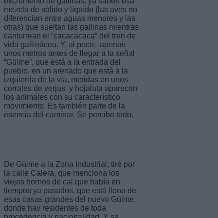
excremento de gallinas, ya saben esa
mezcla de sólido y líquído (las aves no
diferencian entre aguas menores y las
otras) que sueltan las gallinas mientras
canturrean el “cacacacaca” del tren de
vida gallinácea. Y, al poco, apenas
unos metros antes de llegar a la señal
“Güime”, que está a la entrada del
pueblo, en un arenado que está a la
izquierda de la vía, metidas en unos
corrales de verjas y hojalata aparecen
los animales con su característico
movimiento. Es también parte de la
esencia del caminar. Se percibe todo.
De Güime a la Zona Industrial, tiré por
la calle Calera, que menciona los
viejos hornos de cal que había en
tiempos ya pasados, que está llena de
esas casas grandes del nuevo Güime,
donde hay residentes de toda
procedencia y nacionalidad. Y se