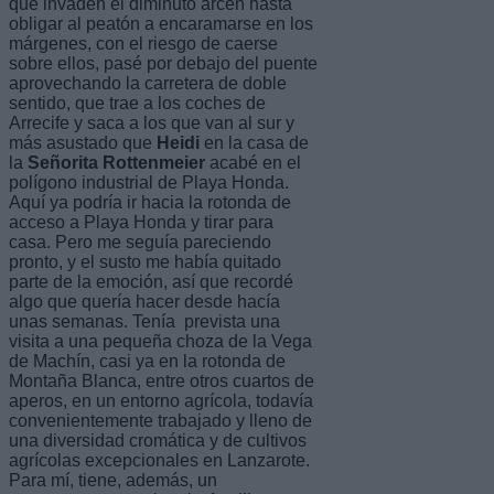
que invaden el diminuto arcén hasta
obligar al peatón a encaramarse en los
márgenes, con el riesgo de caerse
sobre ellos, pasé por debajo del puente
aprovechando la carretera de doble
sentido, que trae a los coches de
Arrecife y saca a los que van al sur y
más asustado que
Heidi
en la casa de
la
Señorita Rottenmeier
acabé en el
polígono industrial de Playa Honda.
Aquí ya podría ir hacia la rotonda de
acceso a Playa Honda y tirar para
casa. Pero me seguía pareciendo
pronto, y el susto me había quitado
parte de la emoción, así que recordé
algo que quería hacer desde hacía
unas semanas. Tenía prevista una
visita a una pequeña choza de la Vega
de Machín, casi ya en la rotonda de
Montaña Blanca, entre otros cuartos de
aperos, en un entorno agrícola, todavía
convenientemente trabajado y lleno de
una diversidad cromática y de cultivos
agrícolas excepcionales en Lanzarote.
Para mí, tiene, además, un