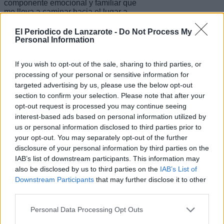
componente emocional y familiar que
me lleva a caminar hacia el lugar a
velocidad de crucero. Algo así como a
6,5 kms/h.
El Periodico de Lanzarote -
Do Not Process My
Personal Information
Recuperar las zonas de las pedreras
If you wish to opt-out of the sale, sharing to third parties, or
agotadas
processing of your personal or sensitive information for
targeted advertising by us, please use the below opt-out
Cruzar la autovía, dejando por detrás
section to confirm your selection. Please note that after your
Playa Honda y el aeropuerto y poco a
opt-out request is processed you may continue seeing
poco alejarte de la zona industrial es
interest-based ads based on personal information utilized by
adentrarte en un mudo de colores,
sabores y olores muy típicos del
us or personal information disclosed to third parties prior to
Lanzarote de siempre. San Bartolomé
your opt-out. You may separately opt-out of the further
es un municipio francamente pequeño,
disclosure of your personal information by third parties on the
abarcable, donde se pueden hacer
IAB’s list of downstream participants. This information may
miles de cosas y que aparenten como
also be disclosed by us to third parties on the
IAB’s List of
millones de cosas por su posición
Downstream Participants
that may further disclose it to other
estratégica en la isla, por su densidad
de población, por la distribución de sus
third parties.
pequeños pueblos, por el impacto de
su ciudad principal, Playa Honda. Y
Personal Data Processing Opt Outs
cuando subes entusiasmado por el