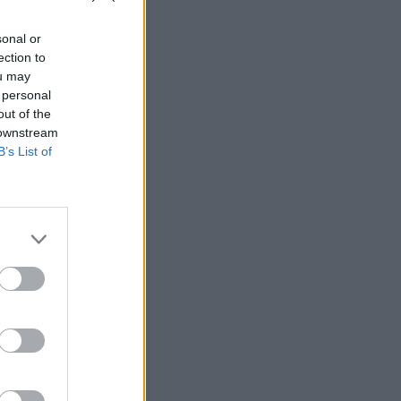
sonal or
ection to
ou may
 personal
out of the
 downstream
B’s List of