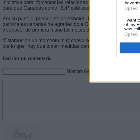
iniciativa para “fomentar las relaciones bilaterales con otros 
Advertis
para que Canarias como RUP esté exenta de tasas como la d
Opted 
Por su parte el presidente de Ashotel, Jorge Marichal, en repr
I want t
patronales canarias ha agradecido a Ciudadanos su predisposi
of my P
was col
y conocer de primera mano las necesidades del sector.
Opted 
“Estamos en un momento muy convulso en el sector con la qui
por lo que “hay que tomar medidas para que se puede salvar 
Escribir un comentario
Nombre (requerido)