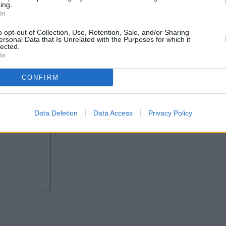
Estados y en el marco de la UE
ing.
e queroseno”.
In
esentación de las cuatro
o opt-out of Collection, Use, Retention, Sale, and/or Sharing
ción para reunirse con el sector
ersonal Data that Is Unrelated with the Purposes for which it
lected.
In
ebra de Thomas Cook y el brexit”,
la temporada”.
CONFIRM
Data Deletion
Data Access
Privacy Policy