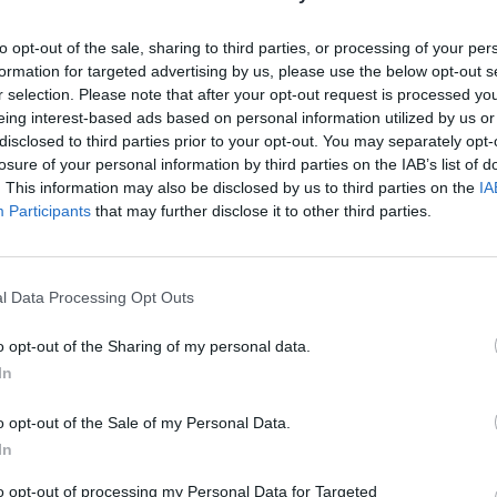
y la Federación Turística de
to opt-out of the sale, sharing to third parties, or processing of your per
formation for targeted advertising by us, please use the below opt-out s
Ciudadanos ha logrado esta semana
r selection. Please note that after your opt-out request is processed y
uropa y en España”, algo que “era
ánica Thomas Cook ha causado
eing interest-based ads based on personal information utilized by us or
s locales”.
disclosed to third parties prior to your opt-out. You may separately opt-
losure of your personal information by third parties on the IAB’s list of
baja Ciudadanos, ya que eso ha
. This information may also be disclosed by us to third parties on the
IA
arios y de Baleares “se lleven
Participants
that may further disclose it to other third parties.
echo una interpelación en
 la falta de competitividad, y
tad de influir y desarrollar
l Data Processing Opt Outs
o opt-out of the Sharing of my personal data.
 del queroseno”, ha indicado el
In
de Tenerife, Melisa Rodríguez, ha
o opt-out of the Sale of my Personal Data.
 para Canarias, para no quedar
ngresos”.
In
a canaria Ciudadanos lleva una
to opt-out of processing my Personal Data for Targeted