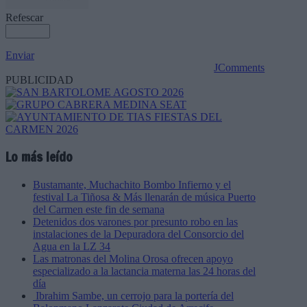
Refescar
Enviar
JComments
PUBLICIDAD
Lo más leído
Bustamante, Muchachito Bombo Infierno y el
festival La Tiñosa & Más llenarán de música Puerto
del Carmen este fin de semana
Detenidos dos varones por presunto robo en las
instalaciones de la Depuradora del Consorcio del
Agua en la LZ 34
Las matronas del Molina Orosa ofrecen apoyo
especializado a la lactancia materna las 24 horas del
día
Ibrahim Sambe, un cerrojo para la portería del