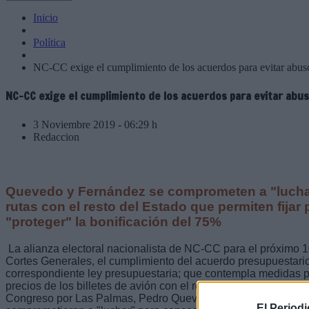
Inicio
Política
NC-CC exige el cumplimiento de los acuerdos para evitar abusos
NC-CC exige el cumplimiento de los acuerdos para evitar abuso
3 Noviembre 2019 - 06:29 h
Redaccion
Quevedo y Fernández se comprometen a "luchar
rutas con el resto del Estado que permiten fijar 
"proteger" la bonificación del 75%
La alianza electoral nacionalista de NC-CC para el próximo 
Cortes Generales, el cumplimiento del acuerdo presupuestario
correspondiente ley presupuestaria; que contempla medidas pa
precios de los billetes de avión con el resto del territorio del
Congreso por Las Palmas, Pedro Quevedo y María Fernández,
El Period