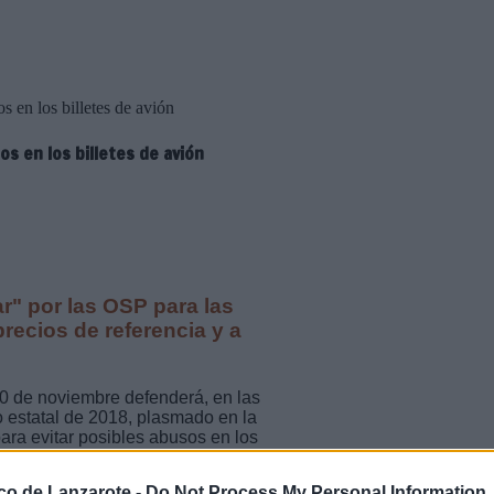
 en los billetes de avión
s en los billetes de avión
" por las OSP para las
precios de referencia y a
10 de noviembre defenderá, en las
 estatal de 2018, plasmado en la
ra evitar posibles abusos en los
 Estado. Los números uno y dos al
 respectivamente, se
ico de Lanzarote -
Do Not Process My Personal Information