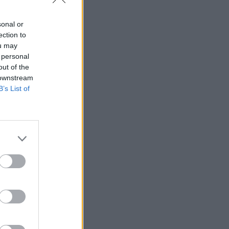
sonal or
ection to
ou may
 personal
out of the
 downstream
B’s List of