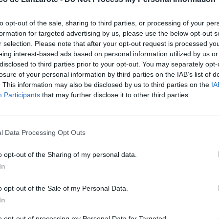
tas aéreas sean declaradas como
recios máximos de referencia, y a
aéreo con el Estado y entre islas.
to opt-out of the sale, sharing to third parties, or processing of your per
formation for targeted advertising by us, please use the below opt-out s
ocho veces más caro trasladarnos
r selection. Please note that after your opt-out request is processed y
pinión de Pedro Quevedo y María
anarias. También porque "no nos
eing interest-based ads based on personal information utilized by us or
disclosed to third parties prior to your opt-out. You may separately opt-
losure of your personal information by third parties on the IAB’s list of
os por proteger" el derecho a la
. This information may also be disclosed by us to third parties on the
IA
s islas y con el Estado y a
Participants
that may further disclose it to other third parties.
el resto de los territorios
ncia en la citadas conexiones con
las compañías aéreas para llevar a
l Data Processing Opt Outs
tema que funciona con "éxito" en los
islas, a los canarios que viven
o opt-out of the Sharing of my personal data.
en al Archipiélago y que, en
o precisaron.
In
r con todos los compromisos que, a
o opt-out of the Sale of my Personal Data.
2018. Además de las OSP, aludieron
ables, es decir, al Ministerio de
In
petencia (CNMC).
to opt-out of processing my Personal Data for Targeted