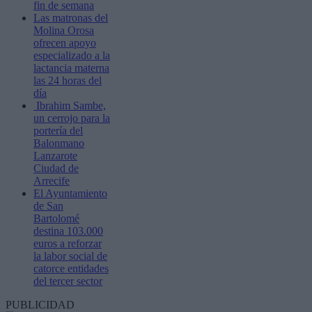
fin de semana
Las matronas del
Molina Orosa
ofrecen apoyo
especializado a la
lactancia materna
las 24 horas del
día
Ibrahim Sambe,
un cerrojo para la
portería del
Balonmano
Lanzarote
Ciudad de
Arrecife
El Ayuntamiento
de San
Bartolomé
destina 103.000
euros a reforzar
la labor social de
catorce entidades
del tercer sector
PUBLICIDAD