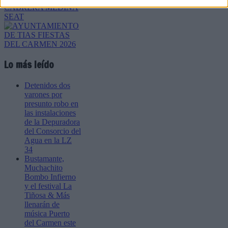
Lo más leído
Detenidos dos
varones por
presunto robo en
las instalaciones
de la Depuradora
del Consorcio del
Agua en la LZ
34
Bustamante,
Muchachito
Bombo Infierno
y el festival La
Tiñosa & Más
llenarán de
música Puerto
del Carmen este