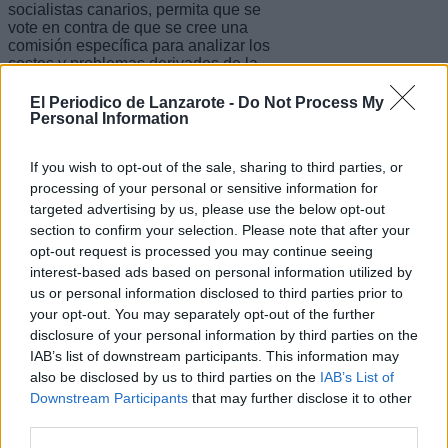
socialistas canarios, permita que se
vote en contra de que se cree una
comisión específica para analizar los
costes y problemas derivados de la
insularidad para buscar soluciones
específicas”. Asimismo, Toledo apuntó
El Periodico de Lanzarote -
Do Not Process My
que “lo más grave ha sido ver cómo
Personal Information
todo un presidente autonómico es
capaz de agachar la cabeza ante la
If you wish to opt-out of the sale, sharing to third parties, or
actitud del ministerio de Exteriores que
processing of your personal or sensitive information for
en vez de defender el interés de
Canarias con respecto a sus aguas
targeted advertising by us, please use the below opt-out
llame a todos los canarios y canarias,
section to confirm your selection. Please note that after your
alarmistas”.
opt-out request is processed you may continue seeing
interest-based ads based on personal information utilized by
“Hay más que suficientes motivos para
us or personal information disclosed to third parties prior to
que el presidente canario suba a la
tribuna y de la cara por las
your opt-out. You may separately opt-out of the further
consecuencias de su cobardía y su
disclosure of your personal information by third parties on the
sumisión que comienza a meter a
IAB’s list of downstream participants. This information may
Canarias en la senda del desgobierno”,
also be disclosed by us to third parties on the
IAB’s List of
concluyó.
Downstream Participants
that may further disclose it to other
third parties.
Escribir un comentario