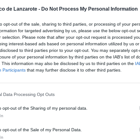
nes por parte de la Comisión
ico de Lanzarote -
Do Not Process My Personal Information
ntagios por coronavirus. Con esa
dores, afiliados y profesionales de
la nueva Ejecutiva de Cs ha
to opt-out of the sale, sharing to third parties, or processing of your per
 apruebe que la celebración de la
formation for targeted advertising by us, please use the below opt-out s
.
r selection. Please note that after your opt-out request is processed y
da y pasan a desempeñar, en
eing interest-based ads based on personal information utilized by us or
ribuyen. Así, la Presidencia de la
disclosed to third parties prior to your opt-out. You may separately opt-
, Marina Bravo. La Vicesecretaria
losure of your personal information by third parties on the IAB’s list of
da, Joan Mesquida, y la
. This information may also be disclosed by us to third parties on the
IA
vocía nacional la ostenta Melisa
Participants
that may further disclose it to other third parties.
Melisa Rodríguez, ha expresado que
l Data Processing Opt Outs
 con mucha responsabilidad", un
 que estamos viviendo con el
o opt-out of the Sharing of my personal data.
e crítica política, sino de
alarma en la que estamos".
In
o opt-out of the Sale of my Personal Data.
n partido moderado", y, por ello,
In