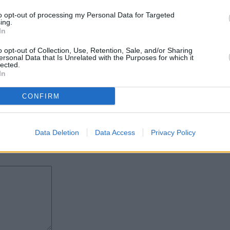
tico a través de políticas reales",
la política española la coherencia y
to opt-out of processing my Personal Data for Targeted
ing.
In
o opt-out of Collection, Use, Retention, Sale, and/or Sharing
la de La Palma, es licenciada en
ersonal Data that Is Unrelated with the Purposes for which it
áster en Energías Renovables por
lected.
studios de arquitectura en
In
rabajado con diferentes ONG en
e joyería contemporánea. Fue
CONFIRM
Santa Cruz de Tenerife en las
Data Deletion
Data Access
Privacy Policy