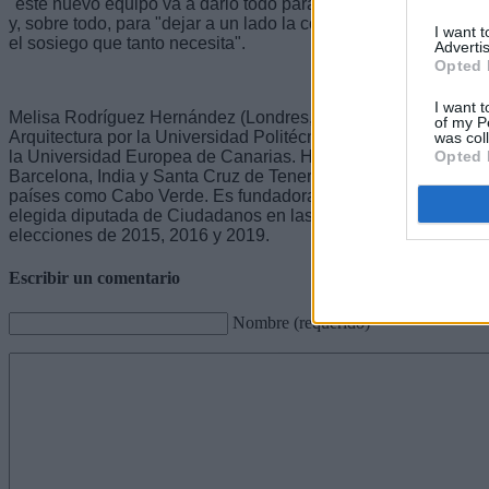
"este nuevo equipo va a darlo todo para fortalecer el centro polí
y, sobre todo, para "dejar a un lado la confrontación y traer a 
I want 
el sosiego que tanto necesita".
Advertis
Opted 
I want t
Melisa Rodríguez Hernández (Londres, 1986). Natural de la is
of my P
Arquitectura por la Universidad Politécnica de Barcelona y M
was col
la Universidad Europea de Canarias. Ha trabajado en varios e
Opted 
Barcelona, India y Santa Cruz de Tenerife. Ha colaborado y t
países como Cabo Verde. Es fundadora de su propia marca d
elegida diputada de Ciudadanos en las Cortes Generales por 
elecciones de 2015, 2016 y 2019.
Escribir un comentario
Nombre (requerido)