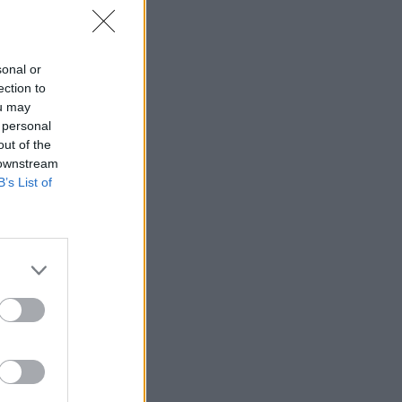
sonal or
ection to
ou may
 personal
out of the
 downstream
B’s List of