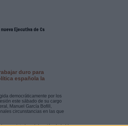
 nueva Ejecutiva de Cs
rabajar duro para
olítica española la
gida democráticamente por los
sesión este sábado de su cargo
ral, Manuel García Bofill,
onales circunstancias en las que
ba prevista la celebración de la V