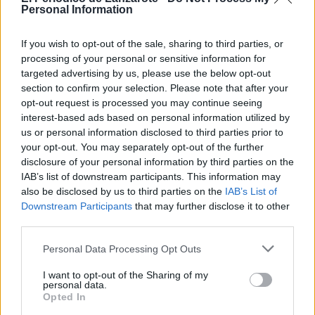
Personal Information
nunca antes, que los habíamos bajado,
de prosperidad y también de relación
con el Gobierno de España,
If you wish to opt-out of the sale, sharing to third parties, or
consiguiendo los mayores hitos y
processing of your personal or sensitive information for
logros. ¿Cómo? Con un verdadero
modo canario de negociar las cosas,
targeted advertising by us, please use the below opt-out
de entender que había que buscar
section to confirm your selection. Please note that after your
acuerdos frente a la bronca que otros
opt-out request is processed you may continue seeing
siempre tienen y persiguen".
interest-based ads based on personal information utilized by
us or personal information disclosed to third parties prior to
"Esta semana que termina en el
your opt-out. You may separately opt-out of the further
Congreso de los Diputados, la derecha
fue capaz, junto a la ultraderecha, de
disclosure of your personal information by third parties on the
tumbar un decreto en el que había una
IAB’s list of downstream participants. This information may
subida de las pensiones, mejoras
also be disclosed by us to third parties on the
IAB’s List of
sociales, ayuda para la DANA en
Downstream Participants
that may further disclose it to other
Valencia, ayuda para los palmeros y
third parties.
palmeras, transporte gratuito. Y solo lo
hicieron para infringir una derrota al
Gobierno. Pero lo que estaban
Personal Data Processing Opt Outs
haciendo es infringir una derrota a la
sociedad, a los más desfavorecidos, a
I want to opt-out of the Sharing of my
personal data.
los que más precisan. Y eso no es la
Opted In
política, y lo digo con claridad. ¿Cómo
se puede votar contra la mayoría