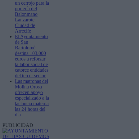
un cerrojo para la
portería del
Balonmano
Lanzarote
Ciudad de
Arrecife
El Ayuntamiento
de San
Bartolomé
destina 103.000
euros a reforzar
la labor social de
catorce entidades
del tercer sector
Las matronas del
Molina Orosa
ofrecen apoyo
especializado a la
lactancia materna
las 24 horas del
día
PUBLICIDAD