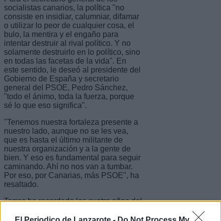
socialistas canarios, la política "no
consiste en insidiar, calumniar, difamar
o utilizar lo peor de cualquier cosa, el
bulo, la mentira y el engaño para
intentar destruir al rival político. Y no
solamente destruirlo en lo político, sino
en todas las facetas de la vida". En
este sentido, le deseó al presidente del
Gobierno de España y secretario
general del PSOE, Pedro Sánchez,
"todo el ánimo, toda la fuerza, porque
sé lo que eso significa".
"Tenemos nuestra fortaleza presente a
nuestro lado, aunque no se les vea,
que es hasta el último militante de
nuestra organización y a la gente de
bien. Y eso es fundamental para seguir
caminando. Ahí no nos van a tumbar.
Por eso, por Canarias, más PSOE", ha
resaltado.
Torres ha recordado los cuatro años del
Pacto de las Flores: "Dejamos datos de
desempleo que no habíamos conocido
El Periodico de Lanzarote -
Do Not Process My