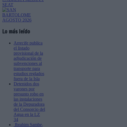
Lo más leído
Arrecife publica
el listado
provisional de la
adjudicación de
subvenciones al
transporte para
estudios reglados
fuera de la Isla
Detenidos dos
varones por
presunto robo en
las instalaciones
de la Depuradora
del Consorcio del
Agua en la LZ
34
Ibrahim Sambe,