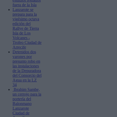
estudios reglados
fuera de la Isla
Lanzarote se
prepara para la
vigésimo octava
edición del
Rallye de Tierra
Isla de Los
Volcanes -
Trofeo Ciudad de
Arrecife
Detenidos dos
varones por
presunto robo en
las instalaciones
de la Depuradora
del Consorcio del
Agua en la LZ
34
Ibrahim Sambe,
un cerrojo para la
portería del
Balonmano
Lanzarote
Ciudad de