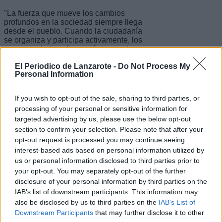
"La fuerza que mueve los cambios
profundos en la sociedad siempre llega
desde el pueblo. Cuando la ciudadanía
se organiza y participa activamente, los
procesos de transformación se vuelven
imbatibles. Este Comité Local es un
El Periodico de Lanzarote -
Do Not Process My
ejemplo de ello: un espacio donde la
Personal Information
gente del pueblo de Yaiza se une para
defender su municipio y su bienestar."
If you wish to opt-out of the sale, sharing to third parties, or
Luis Miguel Valiente, nuevo portavoz
processing of your personal or sensitive information for
local: "Vivienda, seguridad, limpieza
y transporte: las urgencias de Yaiza
targeted advertising by us, please use the below opt-out
y Playa Blanca"
section to confirm your selection. Please note that after your
opt-out request is processed you may continue seeing
El nuevo portavoz local de NC-bc, Luis
interest-based ads based on personal information utilized by
Miguel Valiente, expuso las líneas
us or personal information disclosed to third parties prior to
prioritarias del trabajo que emprenderá
your opt-out. You may separately opt-out of the further
desde hoy el grupo. "Yaiza lleva
demasiado tiempo acumulando
disclosure of your personal information by third parties on the
problemas. La vivienda es una
IAB’s list of downstream participants. This information may
necesidad urgente para muchas
also be disclosed by us to third parties on the
IAB’s List of
familias; la seguridad y la limpieza
Downstream Participants
that may further disclose it to other
requieren mayor planificación y