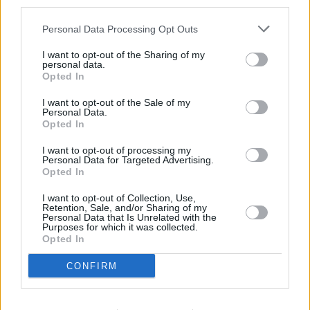
third parties.
recursos; el transporte público debe
mejorar para ser realmente útil; y no
Personal Data Processing Opt Outs
podemos permitir que el crecimiento
del municipio diluya nuestra cultura,
nuestra identidad y nuestro sentido de
I want to opt-out of the Sharing of my
personal data.
comunidad."
Opted In
Asimismo, manifestó el compromiso
del nuevo Comité Local con la
I want to opt-out of the Sale of my
Personal Data.
participación ciudadana. "Queremos
Opted In
ser un espacio útil, cercano y
transparente. Nuestro trabajo estará
I want to opt-out of processing my
guiado por las propuestas de los
Personal Data for Targeted Advertising.
vecinos y vecinas, porque este
Opted In
proyecto nace de ellos y es para ellos."
I want to opt-out of Collection, Use,
En relación al actual grupo de gobierno
Retention, Sale, and/or Sharing of my
de Unidos Por Yaiza (UPY), Luis
Personal Data that Is Unrelated with the
Miguel señaló que NC-bc pretende
Purposes for which it was collected.
tener la mano tendida para trabajar
Opted In
conjuntamente por el bien del
municipio, adelantando que harán una
CONFIRM
oposición "constructiva y de
consenso".