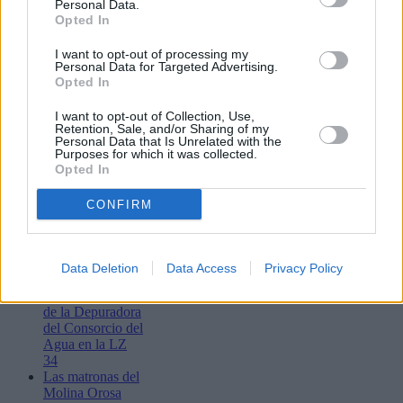
Personal Data.
Opted In
I want to opt-out of processing my
Lo más leído
Personal Data for Targeted Advertising.
Opted In
Bustamante,
I want to opt-out of Collection, Use,
Muchachito
Retention, Sale, and/or Sharing of my
Bombo Infierno
Personal Data that Is Unrelated with the
y el festival La
Purposes for which it was collected.
Tiñosa & Más
Opted In
llenarán de
música Puerto
CONFIRM
del Carmen este
fin de semana
Detenidos dos
varones por
Data Deletion
Data Access
Privacy Policy
presunto robo en
las instalaciones
de la Depuradora
del Consorcio del
Agua en la LZ
34
Las matronas del
Molina Orosa