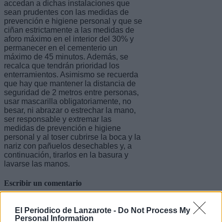
accedan a dichas instalaciones que
sean prudentes con las medidas de
prevención e higiene personal y que se
ciñan estrictamente a las medidas de
aforo máximo en el interior del 30% y
permanecer en el cementerio un
máximo de 45 minutos. Además, se
recalca que tendrán prioridad los
enterramientos. Asimismo se recuerda
que hay que mantener la distancia de
seguridad de 2 metros entre personas,
usar mascarilla obligatoriamente, no
besar, ni abrazar o estrechar la mano,
ser responsable y extremar las
medidas de prevención e higiene
personal y al toser cubrirse la boca y la
nariz con pañuelos desechables y, a
continuación, tirarlos en la basura y
lavarse las manos.
Escribir un comentario
Nombre
El Periodico de Lanzarote -
Do Not Process My
(requerido)
Personal Information