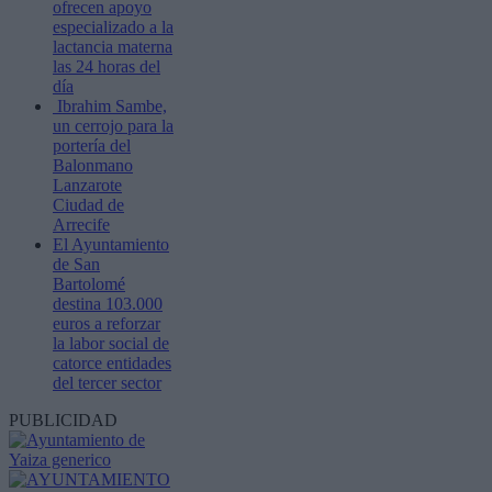
ofrecen apoyo
especializado a la
lactancia materna
las 24 horas del
día
Ibrahim Sambe,
un cerrojo para la
portería del
Balonmano
Lanzarote
Ciudad de
Arrecife
El Ayuntamiento
de San
Bartolomé
destina 103.000
euros a reforzar
la labor social de
catorce entidades
del tercer sector
PUBLICIDAD