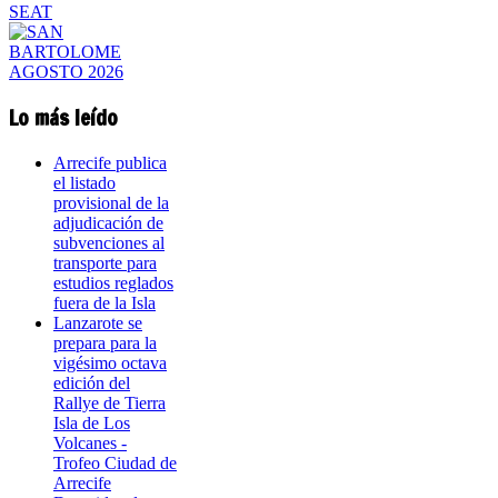
Lo más leído
Arrecife publica
el listado
provisional de la
adjudicación de
subvenciones al
transporte para
estudios reglados
fuera de la Isla
Lanzarote se
prepara para la
vigésimo octava
edición del
Rallye de Tierra
Isla de Los
Volcanes -
Trofeo Ciudad de
Arrecife