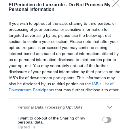
hacerlo acompañados de la persona
El Periodico de Lanzarote -
Do Not Process My
que elijan.
Personal Information
La inscripción para beneficiarse de
If you wish to opt-out of the sale, sharing to third parties, or
estos billetes se realizará en
www.iberia.com o en
processing of your personal or sensitive information for
www.vueling.com, a partir del 1 de
targeted advertising by us, please use the below opt-out
junio por la mañana y hasta que se
section to confirm your selection. Please note that after your
agoten, o hasta el 15 de junio como
opt-out request is processed you may continue seeing
máximo.
interest-based ads based on personal information utilized by
En las páginas web de Iberia, Vueling,
us or personal information disclosed to third parties prior to
Iberia Express y Aena encontrarán toda
your opt-out. You may separately opt-out of the further
la informacion sobre la solicitud y cómo
disclosure of your personal information by third parties on the
acreditarse para recibir estos billetes.
IAB’s list of downstream participants. This information may
also be disclosed by us to third parties on the
IAB’s List of
Escribir un comentario
Downstream Participants
that may further disclose it to other
third parties.
Nombre
(requerido)
Personal Data Processing Opt Outs
I want to opt-out of the Sharing of my
personal data.
Opted In