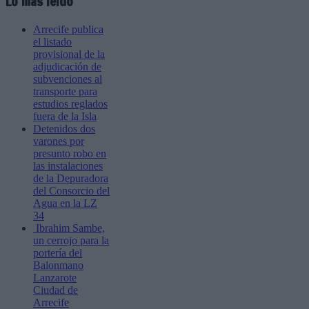
Lo más leído
Arrecife publica
el listado
provisional de la
adjudicación de
subvenciones al
transporte para
estudios reglados
fuera de la Isla
Detenidos dos
varones por
presunto robo en
las instalaciones
de la Depuradora
del Consorcio del
Agua en la LZ
34
Ibrahim Sambe,
un cerrojo para la
portería del
Balonmano
Lanzarote
Ciudad de
Arrecife