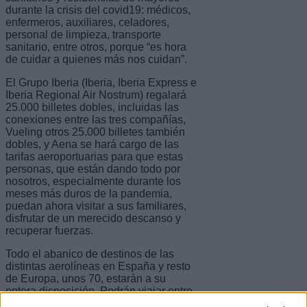
durante la crisis del covid19: médicos,
enfermeros, auxiliares, celadores,
personal de limpieza, transporte
sanitario, entre otros, porque “es hora
de cuidar a quienes más nos cuidan”.
El Grupo Iberia (Iberia, Iberia Express e
Iberia Regional Air Nostrum) regalará
25.000 billetes dobles, incluidas las
conexiones entre las tres compañías,
Vueling otros 25.000 billetes también
dobles, y Aena se hará cargo de las
tarifas aeroportuarias para que estas
personas, que están dando todo por
nosotros, especialmente durante los
meses más duros de la pandemia,
puedan ahora visitar a sus familiares,
disfrutar de un merecido descanso y
recuperar fuerzas.
Todo el abanico de destinos de las
distintas aerolíneas en España y resto
de Europa, unos 70, estarán a su
entera disposición. Podrán viajar entre
el 22 de junio y el 30 de septiembre, y