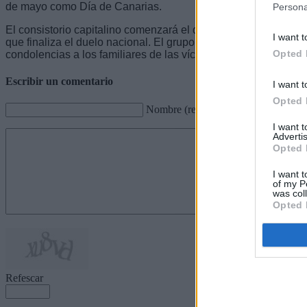
de mayo como Día de Canarias.
Persona
El consistorio capitalino comenzará el desarrollo de los actos a
I want t
que finaliza el duelo nacional. El grupo de gobierno, así com
Opted 
condolencias a los familiares de las víctimas del Covid-19.
Escribir un comentario
I want t
Opted 
Nombre (requerido)
I want 
Advertis
Opted 
I want t
of my P
was col
Opted 
Refescar