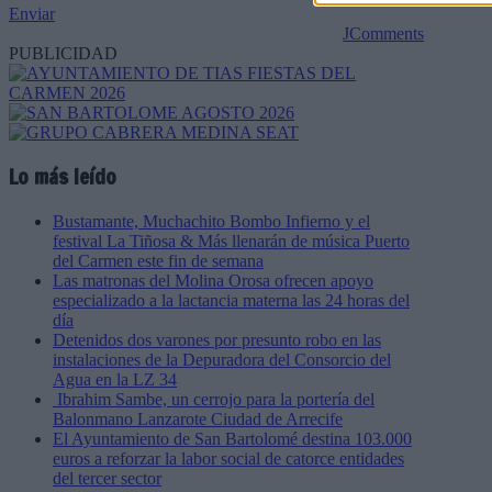
Enviar
JComments
PUBLICIDAD
Lo más leído
Bustamante, Muchachito Bombo Infierno y el
festival La Tiñosa & Más llenarán de música Puerto
del Carmen este fin de semana
Las matronas del Molina Orosa ofrecen apoyo
especializado a la lactancia materna las 24 horas del
día
Detenidos dos varones por presunto robo en las
instalaciones de la Depuradora del Consorcio del
Agua en la LZ 34
Ibrahim Sambe, un cerrojo para la portería del
Balonmano Lanzarote Ciudad de Arrecife
El Ayuntamiento de San Bartolomé destina 103.000
euros a reforzar la labor social de catorce entidades
del tercer sector