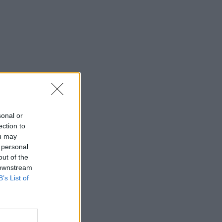
sonal or
ection to
ou may
 personal
out of the
 downstream
B’s List of