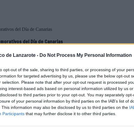
rativos del Día de Canarias
morativos del Día de Canarias
ico de Lanzarote -
Do Not Process My Personal Information
to opt-out of the sale, sharing to third parties, or processing of your per
 ha decidido posponer los
formation for targeted advertising by us, please use the below opt-out s
l pasado 27 de mayo
r selection. Please note that after your opt-out request is processed y
eing interest-based ads based on personal information utilized by us or
 actos conmemorativos del Día de
 La decisión ha llegado tras
disclosed to third parties prior to your opt-out. You may separately opt-
00 personas que han fallecido en
losure of your personal information by third parties on the IAB’s list of
. This information may also be disclosed by us to third parties on the
IA
Participants
that may further disclose it to other third parties.
a que une a todos los canarios.
e debe seguir vigente entre todos
cias de la desescalada y los días
, manteniendo eso sí vivo cada 30