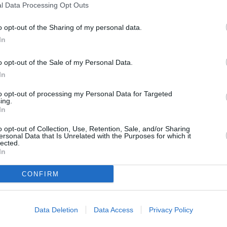
l Data Processing Opt Outs
 partir del 6 de junio, fecha en la
o opt-out of the Sharing of my personal data.
o toda la corporación muestran sus
In
o opt-out of the Sale of my Personal Data.
In
to opt-out of processing my Personal Data for Targeted
ing.
In
o opt-out of Collection, Use, Retention, Sale, and/or Sharing
ersonal Data that Is Unrelated with the Purposes for which it
lected.
In
CONFIRM
Data Deletion
Data Access
Privacy Policy