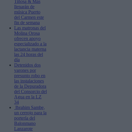
Tiñosa & Más
llenarán de
música Puerto
del Carmen este
fin de semana
Las matronas del
Molina Orosa
ofrecen apoyo
especializado a la
lactancia materna
las 24 horas del
día
Detenidos dos
varones por
presunto robo en
las instalaciones
de la Depuradora
del Consorcio del
Agua en la LZ
34
Ibrahim Sambe,
un cerrojo para la
portería del
Balonmano
Lanzarote