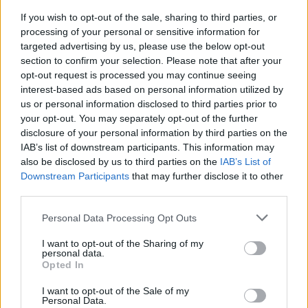
de doña María. Toda esta familia
numerosa comparte el amor hacia ella
If you wish to opt-out of the sale, sharing to third parties, or
donde la miman y la cuidan en la casa
processing of your personal or sensitive information for
de su hija Carmen, con quien convive y
targeted advertising by us, please use the below opt-out
les trasladó las felicitaciones de la
section to confirm your selection. Please note that after your
ciudad de Arrecife al ser una de las 11
opt-out request is processed you may continue seeing
abuelas de Arrecife que pueden
interest-based ads based on personal information utilized by
presumir de tener más de 100 años de
edad viviendo en Arrecifes ".
us or personal information disclosed to third parties prior to
your opt-out. You may separately opt-out of the further
Escribir un comentario
disclosure of your personal information by third parties on the
IAB’s list of downstream participants. This information may
Nombre
also be disclosed by us to third parties on the
IAB’s List of
(requerido)
Downstream Participants
that may further disclose it to other
third parties.
Personal Data Processing Opt Outs
I want to opt-out of the Sharing of my
personal data.
Opted In
I want to opt-out of the Sale of my
Personal Data.