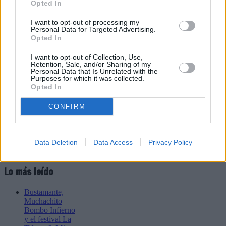
Opted In
I want to opt-out of processing my
Refescar
Personal Data for Targeted Advertising.
Opted In
Enviar
I want to opt-out of Collection, Use,
JComments
Retention, Sale, and/or Sharing of my
PUBLICIDAD
Personal Data that Is Unrelated with the
Purposes for which it was collected.
Opted In
CONFIRM
Data Deletion
Data Access
Privacy Policy
Lo más leído
Bustamante,
Muchachito
Bombo Infierno
y el festival La