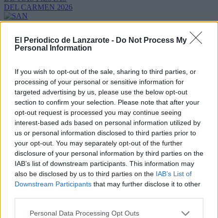
El Periodico de Lanzarote -
Do Not Process My
Personal Information
Lo más leído
If you wish to opt-out of the sale, sharing to third parties, or
Arrecife publica
processing of your personal or sensitive information for
el listado
provisional de la
targeted advertising by us, please use the below opt-out
adjudicación de
section to confirm your selection. Please note that after your
subvenciones al
opt-out request is processed you may continue seeing
transporte para
interest-based ads based on personal information utilized by
estudios reglados
us or personal information disclosed to third parties prior to
fuera de la Isla
your opt-out. You may separately opt-out of the further
Lanzarote se
prepara para la
disclosure of your personal information by third parties on the
vigésimo octava
IAB’s list of downstream participants. This information may
edición del
also be disclosed by us to third parties on the
IAB’s List of
Rallye de Tierra
Downstream Participants
that may further disclose it to other
Isla de Los
third parties.
Volcanes -
Trofeo Ciudad de
Arrecife
Personal Data Processing Opt Outs