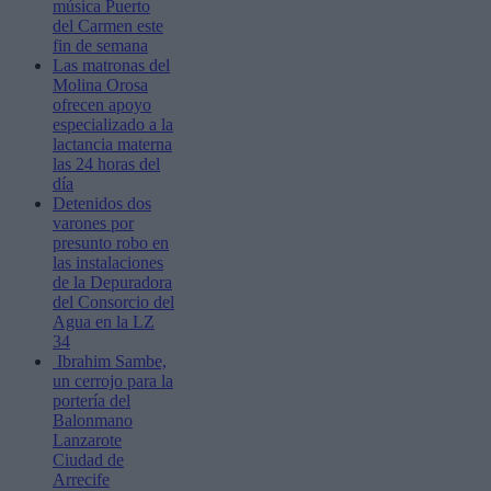
música Puerto
del Carmen este
fin de semana
Las matronas del
Molina Orosa
ofrecen apoyo
especializado a la
lactancia materna
las 24 horas del
día
Detenidos dos
varones por
presunto robo en
las instalaciones
de la Depuradora
del Consorcio del
Agua en la LZ
34
Ibrahim Sambe,
un cerrojo para la
portería del
Balonmano
Lanzarote
Ciudad de
Arrecife