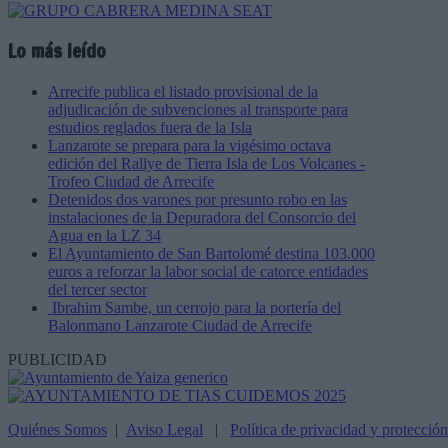
Lo más leído
Arrecife publica el listado provisional de la
adjudicación de subvenciones al transporte para
estudios reglados fuera de la Isla
Lanzarote se prepara para la vigésimo octava
edición del Rallye de Tierra Isla de Los Volcanes -
Trofeo Ciudad de Arrecife
Detenidos dos varones por presunto robo en las
instalaciones de la Depuradora del Consorcio del
Agua en la LZ 34
El Ayuntamiento de San Bartolomé destina 103.000
euros a reforzar la labor social de catorce entidades
del tercer sector
Ibrahim Sambe, un cerrojo para la portería del
Balonmano Lanzarote Ciudad de Arrecife
PUBLICIDAD
Quiénes Somos
|
Aviso Legal
|
Política de privacidad y protecció