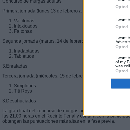
Concurso de murgas adultas
Opted 
Primera jornada (lunes 13 de febrero a las 21:00 horas en el Re
I want t
Vacilonas
Intoxicados
Opted 
Faltonas
I want 
Segunda jornada (martes, 14 de febrero a las 21:00 horas en el
Advertis
Opted 
Inadaptadas
Tabletuos
I want t
of my P
3.Enraladas
was col
Opted 
Tercera jornada (miércoles, 15 de febrero a las 21:00 horas en 
Simplones
Titi Roys
3.Desahuciados
La gran final del concurso de murgas adultas se celebrará el vi
las 21.00 horas en el Recinto Ferial y contará con la particip
obtengan las puntuaciones más altas en la fase previa.