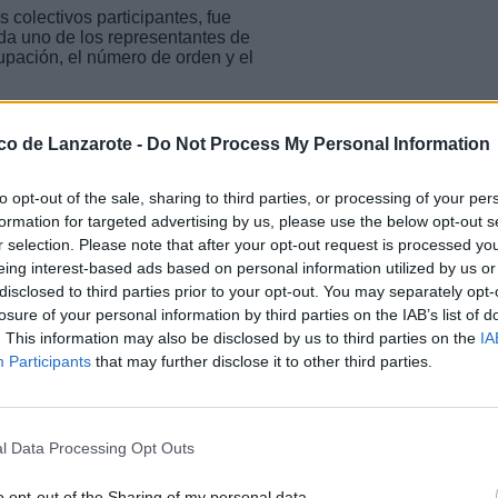
 colectivos participantes, fue
da uno de los representantes de
upación, el número de orden y el
fe, Encarna Páez, destacó la
ización, previamente consensuado
ico de Lanzarote -
Do Not Process My Personal Information
 tenido en cuenta los criterios
to opt-out of the sale, sharing to third parties, or processing of your per
 infantiles que participarán en
formation for targeted advertising by us, please use the below opt-out s
r selection. Please note that after your opt-out request is processed y
eing interest-based ads based on personal information utilized by us or
ente:
disclosed to third parties prior to your opt-out. You may separately opt-
losure of your personal information by third parties on the IAB’s list of
. This information may also be disclosed by us to third parties on the
IA
enario aun por determinar. En
Participants
that may further disclose it to other third parties.
 el Parque Islas Canarias, o bien
l Data Processing Opt Outs
o opt-out of the Sharing of my personal data.