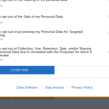
In
cinto Ferial de Arrecife).
o opt-out of the Sale of my Personal Data.
In
to opt-out of processing my Personal Data for Targeted
 Recinto Ferial de Arrecife).
ing.
In
o opt-out of Collection, Use, Retention, Sale, and/or Sharing
ersonal Data that Is Unrelated with the Purposes for which it
lected.
In
el Recinto Ferial de Arrecife)
CONFIRM
Data Deletion
Data Access
Privacy Policy
ernes 17 de febrero, a partir de
ación de las seis formaciones que