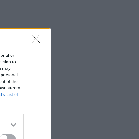
sonal or
ection to
ou may
 personal
out of the
 downstream
B’s List of