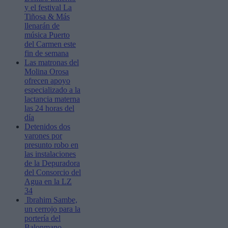
y el festival La
Tiñosa & Más
llenarán de
música Puerto
del Carmen este
fin de semana
Las matronas del
Molina Orosa
ofrecen apoyo
especializado a la
lactancia materna
las 24 horas del
día
Detenidos dos
varones por
presunto robo en
las instalaciones
de la Depuradora
del Consorcio del
Agua en la LZ
34
Ibrahim Sambe,
un cerrojo para la
portería del
Balonmano