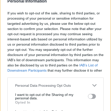
Personal Information
armonizada por el talento y dedicación
de sus componentes actuales y de
todas las mujeres y hombres que han
If you wish to opt-out of the sale, sharing to third parties, or
dado cobijo a su andadura de 25 años.
processing of your personal or sensitive information for
targeted advertising by us, please use the below opt-out
Escribir un comentario
section to confirm your selection. Please note that after your
opt-out request is processed you may continue seeing
Nombre
interest-based ads based on personal information utilized by
(requerido)
us or personal information disclosed to third parties prior to
your opt-out. You may separately opt-out of the further
disclosure of your personal information by third parties on the
IAB’s list of downstream participants. This information may
also be disclosed by us to third parties on the
IAB’s List of
Downstream Participants
that may further disclose it to other
third parties.
Personal Data Processing Opt Outs
I want to opt-out of the Sharing of my
personal data.
Opted In
Refescar