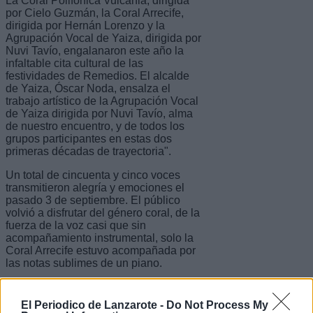
La Coral Polifónica Vulcania, dirigida
por Cielo Guzmán, la Coral Arrecife,
dirigida por Hernán Lorenzo y la
Agrupación Vocal de Yaiza, dirigida por
Nuvi Tavío, engalanaron este año la
infaltable cita cultural de las
festividades de Remedios. El alcalde
de Yaiza, Óscar Noda, ensalza el
trabajo artístico de la Agrupación Vocal
de Yaiza dirigida por Nuvi Tavío, alma
de nuestro encuentro, y de todos los
grupos participantes en estas dos
primeras décadas de trayectoria".
Un total de cincuenta y cinco voces
transmitieron alegría y emociones el
pasado 3 de septiembre. El público
volvió a disfrutar del género coral, de la
fuerza de la voz casi que sin
acompañamiento instrumental, solo la
Coral Arrecife estuvo acompañada por
las notas sublimes de un piano.
La Agrupación Vocal de Yaiza está
consolidada como una gran exponente
El Periodico de Lanzarote -
Do Not Process My
del arte de la interpretación vocal