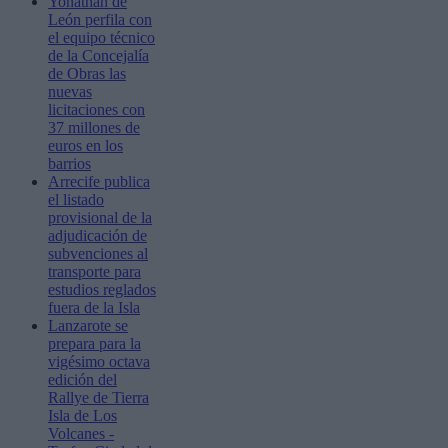
Yonathan de
León perfila con
el equipo técnico
de la Concejalía
de Obras las
nuevas
licitaciones con
37 millones de
euros en los
barrios
Arrecife publica
el listado
provisional de la
adjudicación de
subvenciones al
transporte para
estudios reglados
fuera de la Isla
Lanzarote se
prepara para la
vigésimo octava
edición del
Rallye de Tierra
Isla de Los
Volcanes -