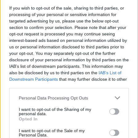
cenizas se adentraron 60 km en
Fuerteventura y crearon islas flotantes
If you wish to opt-out of the sale, sharing to third parties, or
de 5 km de longitud en el mar.
processing of your personal or sensitive information for
targeted advertising by us, please use the below opt-out
Existen muchas fuentes que relatan la
section to confirm your selection. Please note that after your
gestión de las 18 crisis volcánicas
opt-out request is processed you may continue seeing
documentadas en Canarias: sabemos
que hubo 17.000 evacuados, 25
interest-based ads based on personal information utilized by
muertos y 12 heridos, la mayoría por
us or personal information disclosed to third parties prior to
casas desplomadas. Y es que “ya
your opt-out. You may separately opt-out of the further
desde el siglo XVI las autoridades
disclosure of your personal information by third parties on the
toman medidas frente a las
IAB’s list of downstream participants. This information may
erupciones”, programando
also be disclosed by us to third parties on the
IAB’s List of
evacuaciones preventivas. Aquella
sociedad sacralizada que consideraba
Downstream Participants
that may further disclose it to other
la erupción un castigo divino, supo
third parties.
gestionar la crisis “como una
calamidad pública”.
Personal Data Processing Opt Outs
El mejor ejemplo es la última erupción
I want to opt-out of the Sharing of my
de Lanzarote de 1824. Temiendo un
personal data.
segundo Timanfaya, las autoridades se
Opted In
ocuparonde “medir la progresión de la
grieta eruptiva” y crearongrupos de
I want to opt-out of the Sale of my
trabajo, como hace hoy el Plan
Personal Data.