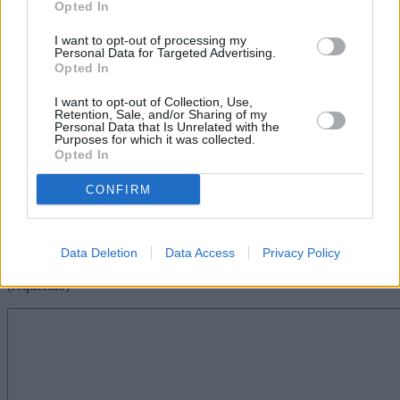
Especial de Protección Civil y Atención
Opted In
de Emergencias por riesgo volcánico
en Canarias (PEVOLCA). La ermita de
I want to opt-out of processing my
San Rafael de Teguise (Lanzarote) se
Personal Data for Targeted Advertising.
Opted In
convirtió así en el primer observatorio
volcanológico de Canarias.
I want to opt-out of Collection, Use,
Retention, Sale, and/or Sharing of my
“Los canarios no hemos estado nunca
Personal Data that Is Unrelated with the
de espaldas al volcán, la población
Purposes for which it was collected.
sabía lo que tenía que hacer”, recordó
Opted In
la doctora Romero, haciendo especial
hincapié en la necesidad de “recuperar
CONFIRM
nuestra memoria histórica".
Escribir un comentario
Data Deletion
Data Access
Privacy Policy
Nombre
(requerido)