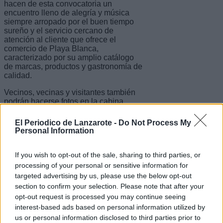
hacen de esta convocatoria un
encuentro lleno de alegría y música
siempre arropado por el buen tiempo
sureño y el servicio cercano de
atención al cliente que ofrece el
comercio de Playa Blanca,
caracterizado por su amplio catálogo
de marcas, productos y gastronomía de
calidad.
Vecinos, vecinas y visitantes también
podrán hacerse fotos en la cabina
fotomatón 360 grados que seguro
dejará buenas instantáneas para el
El Periodico de Lanzarote -
Do Not Process My
recuerdo. El Ayuntamiento de Yaiza
Personal Information
organiza esta programación en
colaboración con el Cabildo de
Lanzarote.
If you wish to opt-out of the sale, sharing to third parties, or
processing of your personal or sensitive information for
Escribir un comentario
targeted advertising by us, please use the below opt-out
section to confirm your selection. Please note that after your
Nombre
opt-out request is processed you may continue seeing
(requerido)
interest-based ads based on personal information utilized by
us or personal information disclosed to third parties prior to