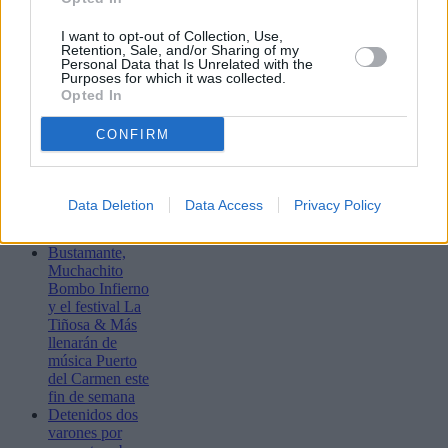
PUBLICIDAD
I want to opt-out of Collection, Use,
Retention, Sale, and/or Sharing of my
Personal Data that Is Unrelated with the
Purposes for which it was collected.
Opted In
CONFIRM
Data Deletion
Data Access
Privacy Policy
Lo más leído
Bustamante,
Muchachito
Bombo Infierno
y el festival La
Tiñosa & Más
llenarán de
música Puerto
del Carmen este
fin de semana
Detenidos dos
varones por