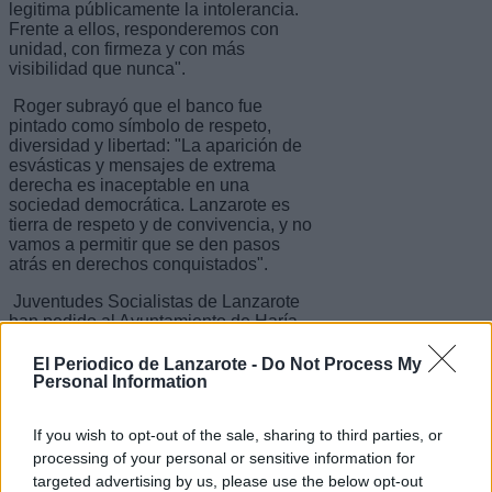
legitima públicamente la intolerancia.
Frente a ellos, responderemos con
unidad, con firmeza y con más
visibilidad que nunca".
Roger subrayó que el banco fue
pintado como símbolo de respeto,
diversidad y libertad: "La aparición de
esvásticas y mensajes de extrema
derecha es inaceptable en una
sociedad democrática. Lanzarote es
tierra de respeto y de convivencia, y no
vamos a permitir que se den pasos
atrás en derechos conquistados".
Juventudes Socialistas de Lanzarote
han pedido al Ayuntamiento de Haría
que reponga y vuelva a pintar el banco
con los colores arcoíris de inmediato,
El Periodico de Lanzarote -
Do Not Process My
como gesto de resistencia frente al
Personal Information
odio y de compromiso con la igualdad.
If you wish to opt-out of the sale, sharing to third parties, or
"Quienes vandalizan símbolos de
diversidad no representan a nuestra
processing of your personal or sensitive information for
sociedad. Lanzarote seguirá siendo
targeted advertising by us, please use the below opt-out