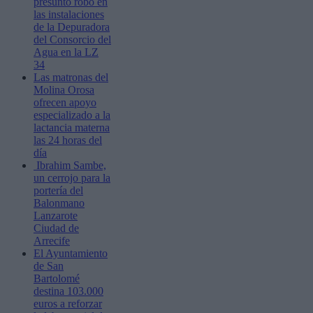
presunto robo en
las instalaciones
de la Depuradora
del Consorcio del
Agua en la LZ
34
Las matronas del
Molina Orosa
ofrecen apoyo
especializado a la
lactancia materna
las 24 horas del
día
Ibrahim Sambe,
un cerrojo para la
portería del
Balonmano
Lanzarote
Ciudad de
Arrecife
El Ayuntamiento
de San
Bartolomé
destina 103.000
euros a reforzar