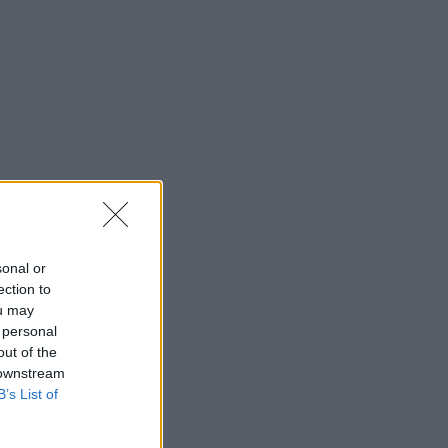
sonal or
ection to
ou may
 personal
out of the
 downstream
B’s List of