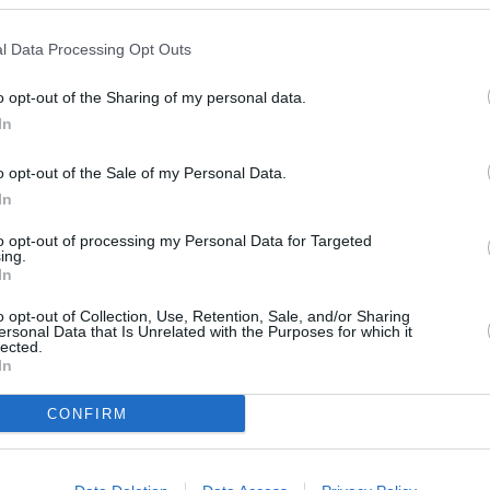
d.
 seguirá defendiendo el respeto y
 es un lugar abierto y plural, y
l Data Processing Opt Outs
ó.
que “desde la corporación
o opt-out of the Sharing of my personal data.
 y con todas aquellas acciones
In
a garantizar que espacios como
o opt-out of the Sale of my Personal Data.
In
to opt-out of processing my Personal Data for Targeted
ing.
In
o opt-out of Collection, Use, Retention, Sale, and/or Sharing
ersonal Data that Is Unrelated with the Purposes for which it
lected.
In
CONFIRM