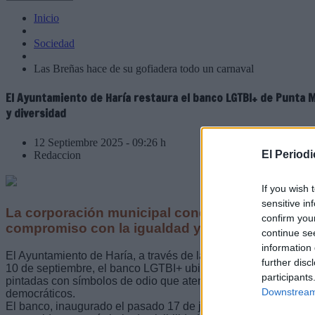
Inicio
Sociedad
Las Breñas hace de su gofiadera todo un carnaval
El Ayuntamiento de Haría restaura el banco LGTBI+ de Punta
y diversidad
12 Septiembre 2025 - 09:26 h
El Period
Redaccion
If you wish 
sensitive in
La corporación municipal condena los actos van
confirm you
compromiso con la igualdad y los derechos fu
continue se
information 
El Ayuntamiento de Haría, a través de la Concejalía de Iguald
further disc
10 de septiembre, el banco LGTBI+ ubicado en Punta Mujeres
participants
pintadas con símbolos de odio que atentan contra la convivenci
Downstream 
democráticos.
El banco, inaugurado el pasado 17 de junio en el marco de las