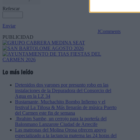
Refescar
Enviar
JComments
PUBLICIDAD
Lo más leído
Detenidos dos varones por presunto robo en las
instalaciones de la Depuradora del Consorcio del
Agua en la LZ 34
Bustamante, Muchachito Bombo Infierno y el
festival La Tiñosa & Más llenarán de música Puerto
del Carmen este fin de semana
Ibrahim Sambe, un cerrojo para la portería del
Balonmano Lanzarote Ciudad de Arrecife
Las matronas del Molina Orosa ofrecen apoyo
especializado a la lactancia materna las 24 horas del