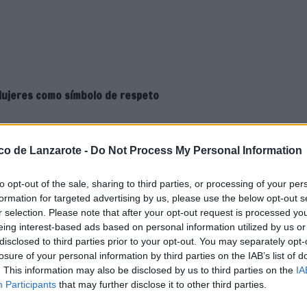
 Mujeres como símbolo de respeto
ico de Lanzarote -
Do Not Process My Personal Information
to opt-out of the sale, sharing to third parties, or processing of your per
formation for targeted advertising by us, please use the below opt-out s
dálicos y reafirma su
r selection. Please note that after your opt-out request is processed y
ndamentales
eing interest-based ads based on personal information utilized by us or
disclosed to third parties prior to your opt-out. You may separately opt-
ad, restauró el pasado miércoles
losure of your personal information by third parties on the IAB’s list of
, después de que fuera objeto de
. This information may also be disclosed by us to third parties on the
IA
a, el respeto y los valores
Participants
that may further disclose it to other third parties.
 celebraciones del Orgullo, se ha