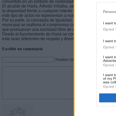
convertido en un símbolo de visibilidad y apoyo a la diversida
El alcalde de Haría, Alfredo Villalba, señaló que “el municipio
la disparidad frente a cualquier intento de sembrar odio”. “Haría
Persona
este tipo de actos no representan a nuestra sociedad”, asever
Por su parte, la concejala de Igualdad, Nuria Acuña, subrayó 
I want t
municipal se reafirma el compromiso con los derechos LGTBI+
que promuevan una sociedad libre de discriminación”.
Opted 
Desde el Ayuntamiento de Haría se continuará trabajando par
este sean referentes de respeto y diversidad en el municipio.
I want t
Opted 
Escribir un comentario
I want 
Nombre (requerido)
Advertis
Opted 
I want t
of my P
was col
Opted 