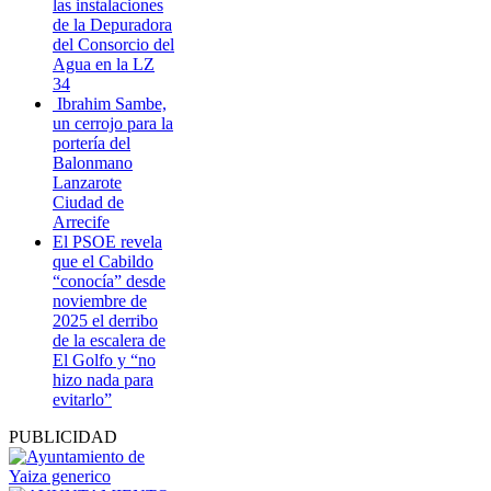
las instalaciones
de la Depuradora
del Consorcio del
Agua en la LZ
34
Ibrahim Sambe,
un cerrojo para la
portería del
Balonmano
Lanzarote
Ciudad de
Arrecife
El PSOE revela
que el Cabildo
“conocía” desde
noviembre de
2025 el derribo
de la escalera de
El Golfo y “no
hizo nada para
evitarlo”
PUBLICIDAD