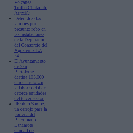
Volcanes -
Trofeo Ciudad de
Arrecife
Detenidos dos
varones por
presunto robo en
las instalaciones
de la Depuradora
del Consorcio del
Agua en la LZ
34
El Ayuntamiento
de San
Bartolomé
destina 103.000
euros a reforzar
la labor social de
catorce entidades
del tercer sector
Ibrahim Sambe,
un cerrojo para la
portería del
Balonmano
Lanzarote
Ciudad de