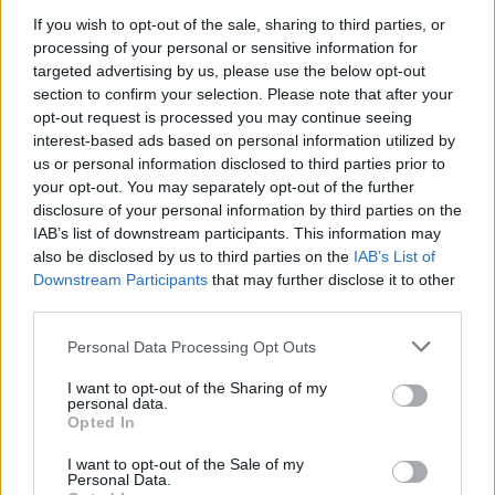
buscando preparar a las personas para
If you wish to opt-out of the sale, sharing to third parties, or
afrontar una situación de emergencia.
processing of your personal or sensitive information for
En cuanto a la formación
targeted advertising by us, please use the below opt-out
especializada, se impartió el curso
section to confirm your selection. Please note that after your
intensivo "Abordaje Prehospitalario al
opt-out request is processed you may continue seeing
Accidentado de Buceo" en
interest-based ads based on personal information utilized by
colaboración con la ESSSCAN,
us or personal information disclosed to third parties prior to
enfocado en formar a personal
sanitario y no sanitario como primeros
your opt-out. You may separately opt-out of the further
intervinientes. Adicionalmente, se
disclosure of your personal information by third parties on the
llevaron a cabo las jornadas formativas
IAB’s list of downstream participants. This information may
"Formador de Formadores Usuarios de
also be disclosed by us to third parties on the
IAB’s List of
RESCAN" y dos jornadas teóricas y
Downstream Participants
that may further disclose it to other
dos prácticas sobre "Actividad
third parties.
Apícola", centradas en la retirada y
reubicación segura de enjambres y la
importancia de la abeja negra canaria.
Personal Data Processing Opt Outs
Además, el técnico del Servicio
Canario de Salud, Benjamín Nieves,
I want to opt-out of the Sharing of my
personal data.
impartió una acción formativa sobre
Opted In
"Primeros Auxilios para Primeros
Intervinientes" al alumnado del CIFP
I want to opt-out of the Sale of my
Zonzamas.
Personal Data.