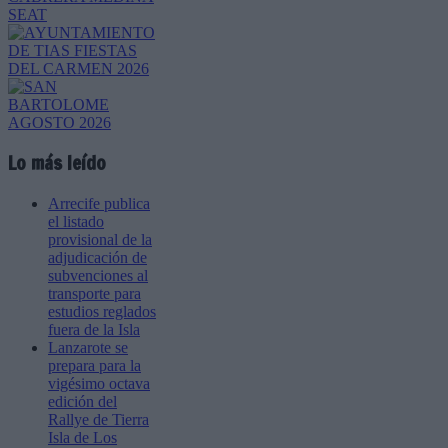
Lo más leído
Arrecife publica
el listado
provisional de la
adjudicación de
subvenciones al
transporte para
estudios reglados
fuera de la Isla
Lanzarote se
prepara para la
vigésimo octava
edición del
Rallye de Tierra
Isla de Los