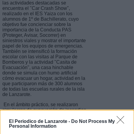
las actividades destacadas se
encuentra el "Car Crash Show",
realizado en el IES Yaiza con los
alumnos de 1º de Bachillerato, cuyo
objetivo fue concienciar sobre la
importancia de la Conducta PAS
(Proteger, Avisar, Socorrer) en
siniestros viales y mostrar el importante
papel de los equipos de emergencias.
También se intensificó la formación
escolar con las visitas al Parque de
Bomberos y la actividad "Casita de
Evacuación", una casa hinchable
donde se simula con humo artificial
cómo evacuar un hogar, actividad en la
que participaron más de 300 alumnos
de todas las escuelas rurales de la isla
de Lanzarote.
En el ámbito práctico, se realizaron
simulacros de evacuación de incendios
en la estación de guaguas de Arrecife,
el Centro de ADISLAN en Tahiche, el
El Periodico de Lanzarote -
Do Not Process My
IES César Manrique de Arrecife y el
Personal Information
centro de mayores de San Bartolomé,