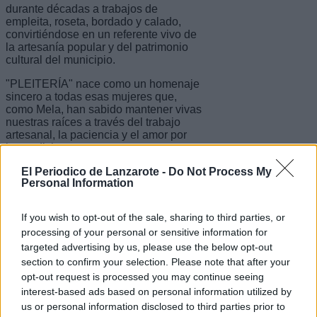
durante décadas a trabajos de
empleita, roseta, bordado y calado,
convirtiéndose en un referente vivo de
la artesanía popular y del patrimonio
cultural del municipio.
"PLEITERÍA" nace como un homenaje
sincero a todas esas mujeres que,
como Mela, han sabido mantener vivas
nuestras raíces a través del trabajo
artesanal, la paciencia y el amor por
las tradiciones.
El Periodico de Lanzarote -
Do Not Process My
El acto contará además con la
Personal Information
actuación especial de Alexis Lemes,
quien pondrá el acompañamiento
musical a una noche cargada de
If you wish to opt-out of the sale, sharing to third parties, or
emoción, memoria y reconocimiento.
processing of your personal or sensitive information for
Este homenaje cuenta con la
targeted advertising by us, please use the below opt-out
colaboración del Área de Artesanía del
section to confirm your selection. Please note that after your
Cabildo de Lanzarote, dirigida por Aroa
opt-out request is processed you may continue seeing
Revelo, sumando esfuerzos entre
interest-based ads based on personal information utilized by
instituciones para seguir poniendo en
us or personal information disclosed to third parties prior to
valor el legado artesanal y cultural de