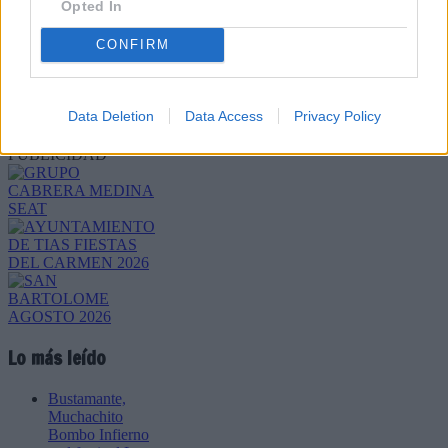
Opted In
CONFIRM
Refescar
Data Deletion
Data Access
Privacy Policy
Enviar
JComments
PUBLICIDAD
Lo más leído
Bustamante,
Muchachito
Bombo Infierno