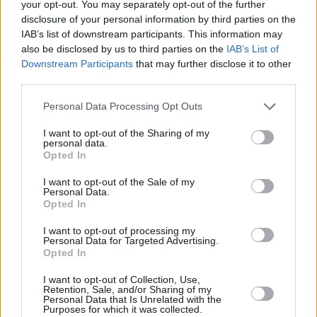
your opt-out. You may separately opt-out of the further
la isla.
disclosure of your personal information by third parties on the
Desde el Ayuntamiento de San
IAB’s list of downstream participants. This information may
Bartolomé se invita a toda la
also be disclosed by us to third parties on the
IAB’s List of
ciudadanía a acompañar este merecido
Downstream Participants
that may further disclose it to other
homenaje a una mujer que representa
third parties.
la esencia de las tradiciones y la
riqueza cultural del municipio, en un
acto que promete ser profundamente
Personal Data Processing Opt Outs
emotivo y significativo.
I want to opt-out of the Sharing of my
personal data.
Escribir un comentario
Opted In
Nombre
I want to opt-out of the Sale of my
(requerido)
Personal Data.
Opted In
I want to opt-out of processing my
Personal Data for Targeted Advertising.
Opted In
I want to opt-out of Collection, Use,
Retention, Sale, and/or Sharing of my
Personal Data that Is Unrelated with the
Purposes for which it was collected.