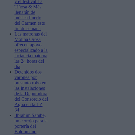
y el festival La
Tiñosa & Más
llenarán de
música Puerto
del Carmen este
fin de semana
Las matronas del
Molina Orosa
ofrecen apoyo
especializado a la
lactancia materna
las 24 horas del
día
Detenidos dos
varones por
presunto robo en
las instalaciones
de la Depuradora
del Consorcio del
Agua en la LZ
34
Ibrahim Sambe,
un cerrojo para la
portería del
Balonmano