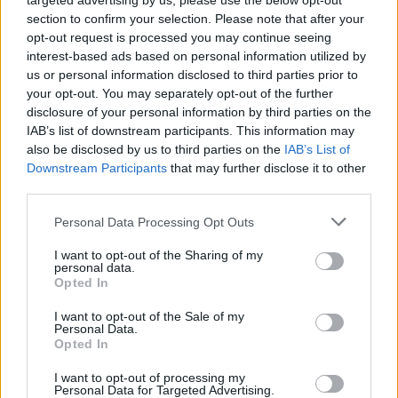
targeted advertising by us, please use the below opt-out
llega apenas unas semanas después
section to confirm your selection. Please note that after your
de la celebración del III Encuentro
opt-out request is processed you may continue seeing
AquaBeach, una jornada de
interest-based ads based on personal information utilized by
convivencia celebrada en Papagayo
que reunió a más de 150 mayores de
us or personal information disclosed to third parties prior to
Lanzarote y La Graciosa y que sirvió
your opt-out. You may separately opt-out of the further
como anticipo de las actividades que
disclosure of your personal information by third parties on the
ahora comienzan", recordó Machín.
IAB’s list of downstream participants. This information may
also be disclosed by us to third parties on the
IAB’s List of
Las actividades acuáticas se
Downstream Participants
that may further disclose it to other
desarrollarán durante los próximos
meses en distintos puntos del litoral
third parties.
insular, complementando el amplio
programa de ejercicio físico que se
Personal Data Processing Opt Outs
realiza de manera continuada a lo
largo del año en playas, plazas y otros
I want to opt-out of the Sharing of my
espacios públicos de los siete
personal data.
municipios.
Opted In
Escribir un comentario
I want to opt-out of the Sale of my
Personal Data.
Opted In
Nombre
(requerido)
I want to opt-out of processing my
Personal Data for Targeted Advertising.