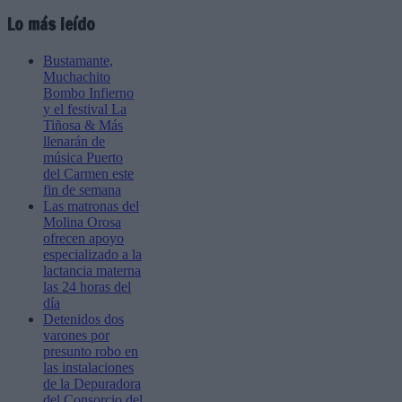
Lo más leído
Bustamante,
Muchachito
Bombo Infierno
y el festival La
Tiñosa & Más
llenarán de
música Puerto
del Carmen este
fin de semana
Las matronas del
Molina Orosa
ofrecen apoyo
especializado a la
lactancia materna
las 24 horas del
día
Detenidos dos
varones por
presunto robo en
las instalaciones
de la Depuradora
del Consorcio del