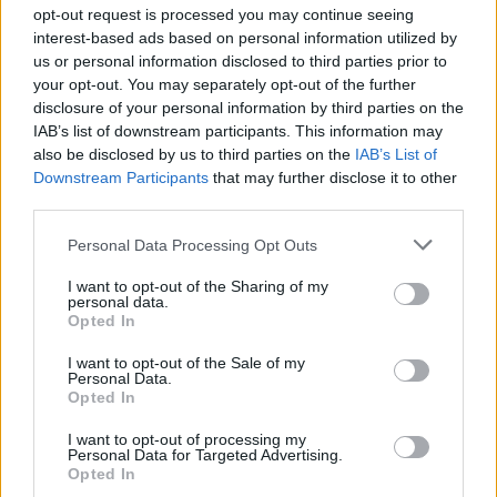
afrontan esta nueva etapa de la
opt-out request is processed you may continue seeing
jubilación.
interest-based ads based on personal information utilized by
Durante el encuentro se procedió a la
us or personal information disclosed to third parties prior to
entrega de un obsequio, junto con un
your opt-out. You may separately opt-out of the further
diploma en reconocimiento a sus años
disclosure of your personal information by third parties on the
de servicio y la tarjeta identificativa
IAB’s list of downstream participants. This information may
como trabajadores del Servicio
also be disclosed by us to third parties on the
IAB’s List of
Canario de la Salud, que recibieron
Downstream Participants
that may further disclose it to other
entre los aplausos de compañeros,
familiares y asistentes.
third parties.
El acto contó con la actuación musical
Personal Data Processing Opt Outs
de dos profesionales de la Gerencia,
Alejandro Cabrera y Sheila Blanco,
I want to opt-out of the Sharing of my
que regalaron sus canciones a todos
personal data.
los asistentes al homenaje.
Opted In
Escribir un comentario
I want to opt-out of the Sale of my
Personal Data.
Opted In
Nombre
(requerido)
I want to opt-out of processing my
Personal Data for Targeted Advertising.
Opted In