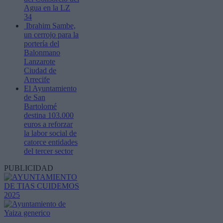
Agua en la LZ
34
Ibrahim Sambe,
un cerrojo para la
portería del
Balonmano
Lanzarote
Ciudad de
Arrecife
El Ayuntamiento
de San
Bartolomé
destina 103.000
euros a reforzar
la labor social de
catorce entidades
del tercer sector
PUBLICIDAD