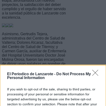
etapa, afrontándola con nuevos
proyectos, la satisfacción del deber
cumplido y el orgullo de haber servido
a la sanidad pública de Lanzarote con
excelencia.
Asimismo, Gertrudis Tejera,
administrativa del Centro de Salud de
Valterra; Dolores Alcaraz, facultativa
del Centro de Salud de Titerroy; y
Carmen García, auxiliar de Enfermería
del Hospital Universitario Doctor José
Molina Orosa, fueron las encargadas
de dirigir unas palabras en nombre de
las personas homenajeadas. Durante
sus intervenciones destacaron la
El Periodico de Lanzarote -
Do Not Process My
ilusión y la responsabilidad con las que
Personal Information
ejercieron su trabajo y realizaron un
recorrido por su trayectoria profesional,
marcada por numerosas experiencias,
If you wish to opt-out of the sale, sharing to third parties, or
anécdotas y momentos destacados
processing of your personal or sensitive information for
que recordaron con emoción y
targeted advertising by us, please use the below opt-out
nostalgia. También compartieron cómo
section to confirm your selection. Please note that after your