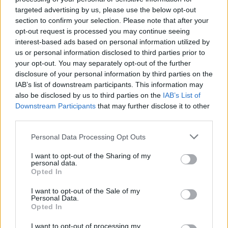
Más de medio millar de empresas
targeted advertising by us, please use the below opt-out
adheridas
section to confirm your selection. Please note that after your
opt-out request is processed you may continue seeing
El Carné Joven Europeo de Canarias
interest-based ads based on personal information utilized by
cuenta actualmente con 546 empresas
adheridas al programa a las que se
us or personal information disclosed to third parties prior to
suman más de una veintena de
your opt-out. You may separately opt-out of the further
convenios de colaboración en vigor
disclosure of your personal information by third parties on the
con entidades de especial relevancia
IAB’s list of downstream participants. This information may
estratégica, que aportan beneficios
also be disclosed by us to third parties on the
IAB’s List of
específicos y oportunidades
Downstream Participants
that may further disclose it to other
diferenciales con entidades.
third parties.
Convenios con operadores de
transporte como Binter, Iberia, Naviera
Personal Data Processing Opt Outs
Armas, Nortour, Líneas Romero y
Canaryfly; Clubes deportivos: CB
I want to opt-out of the Sharing of my
Remudas, CV Haris y CB Gran
personal data.
Canaria; Entidades sociales: Cruz
Opted In
Roja, Fundación Adsis, Funcasor,
EAPN Canarias, A ti, mujer y
I want to opt-out of the Sale of my
Asociación Hestia. Y otros organismos
Personal Data.
como: Europe Direct Canarias,
Opted In
Universidad Fernando Pessoa,
SODEPAL (Sociedad de Promoción
I want to opt-out of processing my