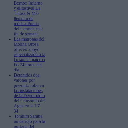
Bombo Infierno
y el festival La
Tiñosa & Más
llenarán de
música Puerto
del Carmen este
fin de semana
Las matronas del
Molina Orosa
ofrecen apoyo
especializado a la
lactancia materna
las 24 horas del
día
Detenidos dos
varones por
presunto robo en
las instalaciones
de la Depuradora
del Consorcio del
Agua en la LZ
34
Ibrahim Sambe,
un cerrojo para la
portería del