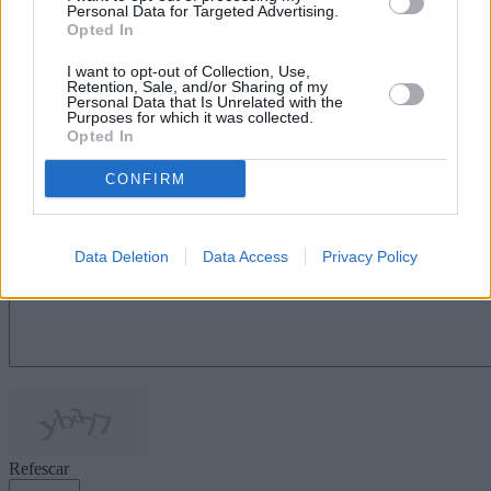
Personal Data for Targeted Advertising.
Económica de La Palma), La Palma
Opted In
Live Events, Casco histórico Santa
Cruz de La Palma, Ecoactiva Canarias,
I want to opt-out of Collection, Use,
DO Wedding Plans y Macaronesia
Retention, Sale, and/or Sharing of my
Events.
Personal Data that Is Unrelated with the
Purposes for which it was collected.
Escribir un comentario
Opted In
Nombre
CONFIRM
(requerido)
Data Deletion
Data Access
Privacy Policy
Refescar